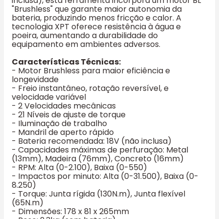
inclusa), esta ferramenta incorpora um motor BL
"Brushless" que garante maior autonomia da
bateria, produzindo menos fricção e calor. A
tecnologia XPT oferece resistência à água e
poeira, aumentando a durabilidade do
equipamento em ambientes adversos.
Características Técnicas:
- Motor Brushless para maior eficiência e
longevidade
- Freio instantâneo, rotação reversível, e
velocidade variável
- 2 Velocidades mecânicas
- 21 Níveis de ajuste de torque
- Iluminação de trabalho
- Mandril de aperto rápido
- Bateria recomendada: 18V (não inclusa)
- Capacidades máximas de perfuração: Metal
(13mm), Madeira (76mm), Concreto (16mm)
- RPM: Alta (0-2.100), Baixa (0-550)
- Impactos por minuto: Alta (0-31.500), Baixa (0-
8.250)
- Torque: Junta rígida (130N.m), Junta flexível
(65N.m)
- Dimensões: 178 x 81 x 265mm