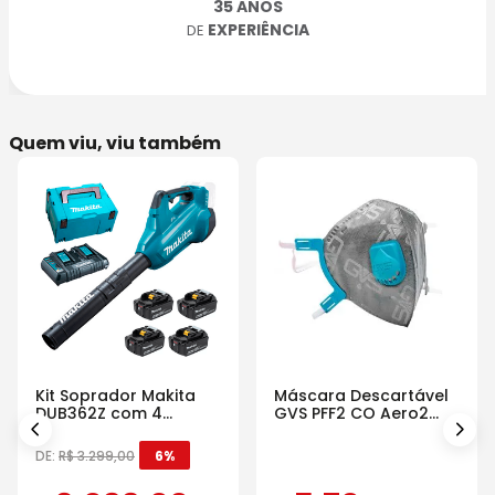
35 ANOS
EXPERIÊNCIA
DE
Quem viu, viu também
Kit Soprador Makita
Máscara Descartável
DUB362Z com 4
GVS PFF2 CO Aero2
Baterias Carregador e
Com Válvula
Maleta
DE:
R$
3
.
299
,
00
6%