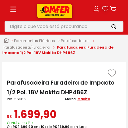
Digite o que você está procurando
TERMOS MAIS BUSCADOS
Ferramentas Elétricas
Parafusadeiras
1
º
motosserra
Parafusadeira/Furadeira
Parafusadeira Furadeira de
Impacto 1/2 Pol. 18V Makita DHP486Z
2
º
furadeira
3
º
vonixx
4
º
parafusadeira
Parafusadeira Furadeira de Impacto
5
º
makita
1/2 Pol. 18V Makita DHP486Z
:
56666
Makita
1
.
699
,
90
R$
à vista no Pix
Ou
R$
1
.
699
,
90
em
10
x de
R$
169
,
99
sem juros