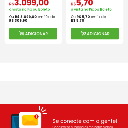
3
.
099
,
00
5
,
70
R$
R$
à vista no Pix ou Boleto
à vista no Pix ou Boleto
Ou
R$
3
.
099
,
00
em
10
x de
Ou
R$
5
,
70
em
1
x de
R$
309
,
90
R$
5
,
70
ADICIONAR
ADICIONAR
Se conecte com a gente!
Cadastre-se e receba as melhores ofertas: