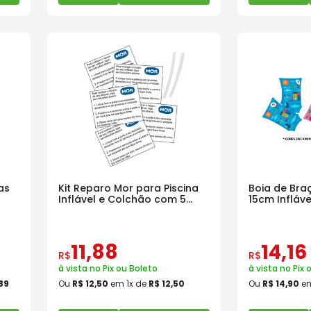
as
Kit Reparo Mor para Piscina
Boia de Bra
Inflável e Colchão com 5
15cm Infláv
unidades
001802
11
,
88
14
,
16
R$
R$
à vista no Pix ou Boleto
à vista no Pix 
89
Ou
R$
12
,
50
em
1
x de
R$
12
,
50
Ou
R$
14
,
90
e