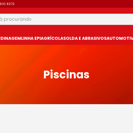
9610 8372
 procurando
USCADOS
RDINAGEM
LINHA EPI
AGRÍCOLA
SOLDA E ABRASIVOS
AUTOMOTIVO
Piscinas