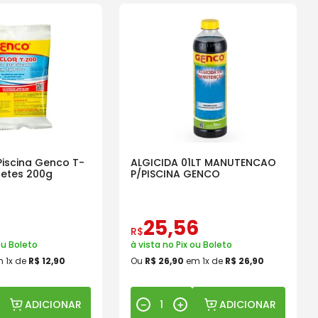
Piscina Genco T-
ALGICIDA 01LT MANUTENCAO
letes 200g
P/PISCINA GENCO
25
,
56
R$
ou Boleto
à vista no Pix ou Boleto
m
1
x de
R$
12
,
90
Ou
R$
26
,
90
em
1
x de
R$
26
,
90
ADICIONAR
ADICIONAR
－
＋