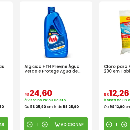
as
Algicida HTH Previne Água
Cloro para 
Verde e Protege Água de
200 em Tab
Piscinas
24
,
60
12
,
26
R$
R$
à vista no Pix ou Boleto
à vista no Pix 
50
Ou
R$
25
,
90
em
1
x de
R$
25
,
90
Ou
R$
12
,
90
e
AR
ADICIONAR
－
＋
－
＋