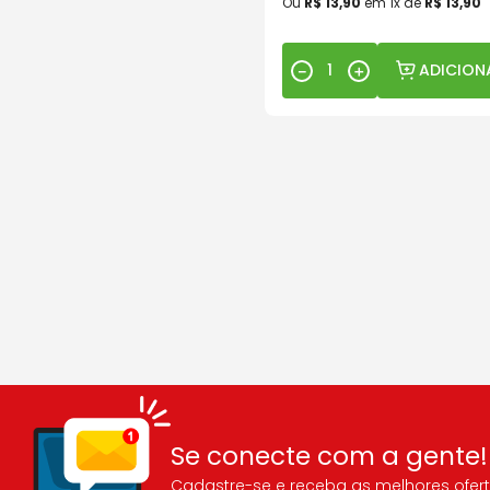
Ou
R$
13
,
90
em
1
x de
R$
13
,
90
ADICION
－
＋
Se conecte com a gente!
Cadastre-se e receba as melhores ofert