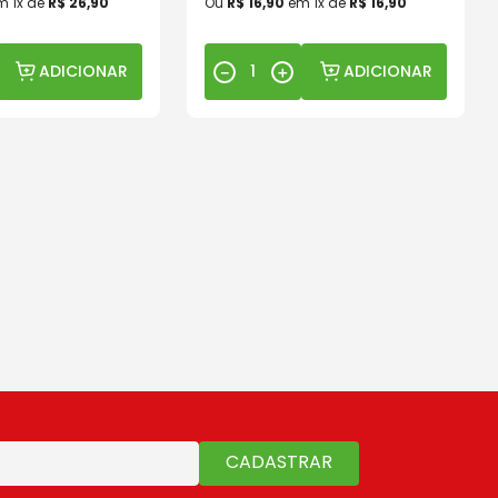
m
1
x de
R$
26
,
90
Ou
R$
16
,
90
em
1
x de
R$
16
,
90
ADICIONAR
ADICIONAR
－
＋
CADASTRAR