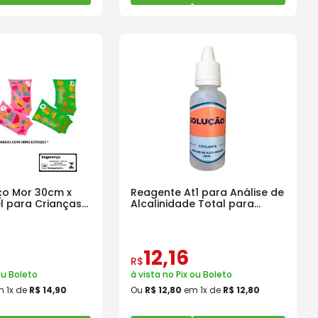
ço Mor 30cm x
Reagente At1 para Análise de
el para Crianças
Alcalinidade Total para
Piscina
12
,
16
R$
ou Boleto
à vista no Pix ou Boleto
m
1
x de
R$
14
,
90
Ou
R$
12
,
80
em
1
x de
R$
12
,
80