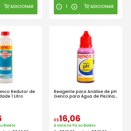
ADICIONAR
ADICIONAR
－
＋
enco Redutor de
Reagente para Análise de pH
dade 1 Litro
Genco para Água de Piscina
23ml
6
16
,
06
R$
ou Boleto
à vista no Pix ou Boleto