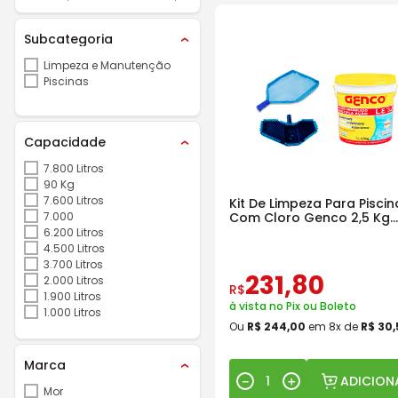
Subcategoria
Limpeza e Manutenção
Piscinas
Capacidade
7.800 Litros
90 Kg
7.600 Litros
Kit De Limpeza Para Piscin
7.000
Com Cloro Genco 2,5 Kg
Granulado 3 Em 1 Balde
6.200 Litros
4.500 Litros
3.700 Litros
231
,
80
2.000 Litros
R$
1.900 Litros
à vista no Pix ou Boleto
1.000 Litros
Ou
R$
244
,
00
em
8
x de
R$
30
,
Marca
ADICION
－
＋
Mor