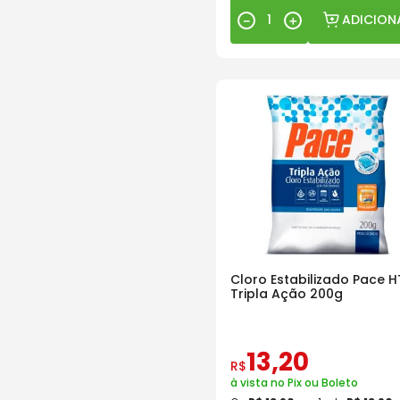
ADICION
－
＋
Cloro Estabilizado Pace 
Tripla Ação 200g
13
,
20
R$
à vista no Pix ou Boleto