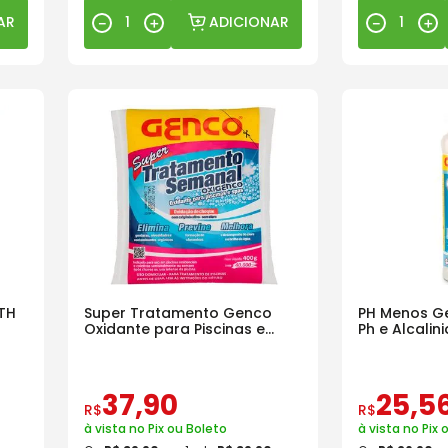
AR
ADICIONAR
－
＋
－
＋
HTH
Super Tratamento Genco
PH Menos G
Oxidante para Piscinas e
Ph e Alcalini
Spas 400g
37
,
90
25
,
5
R$
R$
à vista no Pix ou Boleto
à vista no Pix 