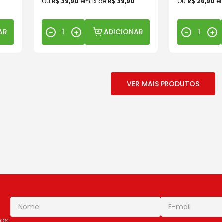
Ou
R$
39
,
90
em
1
x de
R$
39
,
90
Ou
R$
26
,
90
e
AR
ADICIONAR
－
＋
－
＋
as: