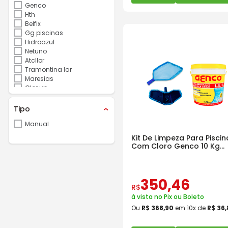
Genco
Hth
Belfix
Gg piscinas
Hidroazul
Netuno
Atcllor
Tramontina lar
Maresias
Clor up
Tipo
Manual
Kit De Limpeza Para Piscin
Com Cloro Genco 10 Kg
Granulado 3 Em 1
350
,
46
R$
à vista no Pix ou Boleto
Ou
R$
368
,
90
em
10
x de
R$
36
,