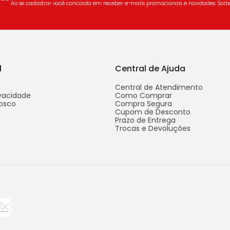
Ao se cadastrar você concorda em receber e-mails promocionais e novidades. Sai
l
Central de Ajuda
Central de Atendimento
ivacidade
Como Comprar
osco
Compra Segura
Cupom de Desconto
Prazo de Entrega
Trocas e Devoluções