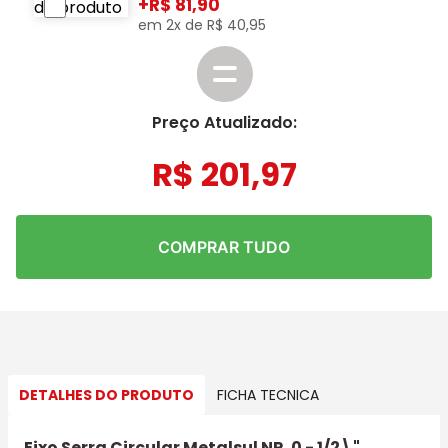
+
81,90
em
2
x de
R$
40
,
95
Preço Atualizado:
R$
201
,
97
COMPRAR TUDO
DETALHES DO PRODUTO
FICHA TECNICA
Eixo Serra Circular Metalsul NR. 0 - 1/2\"