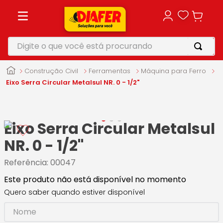
Digite o que você está procurando
TERMOS MAIS BUSCADOS
Construção Civil
Ferramentas
Máquina para Ferro
1
º
motosserra
Eixo Serra Circular Metalsul NR. 0 - 1/2"
2
º
vonixx
3
º
parafusadeira
Eixo Serra Circular Metalsul
4
º
makita
NR. 0 - 1/2"
5
º
furadeira
Referência
:
00047
Este produto não está disponível no momento
Quero saber quando estiver disponível