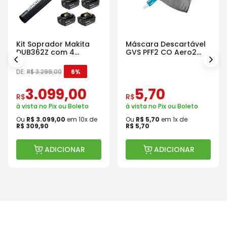
Kit Soprador Makita
Máscara Descartável
DUB362Z com 4
GVS PFF2 CO Aero2
Baterias Carregador e
Com Válvula
Maleta
DE:
R$
3
.
299
,
00
6%
3
.
099
,
00
5
,
70
R$
R$
à vista no Pix ou Boleto
à vista no Pix ou Boleto
Ou
R$
3
.
099
,
00
em
10
x de
Ou
R$
5
,
70
em
1
x de
R$
309
,
90
R$
5
,
70
ADICIONAR
ADICIONAR