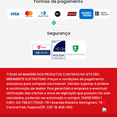
Formas de pagamento
Segurança
TODAS AS IMAGENS DOS PRODUTOS CONTIDOS NO SITE SÃO
MERAMENTE ILUSTRATIVAS. Preços e condições de pagamento
exclusivos para compras via Internet. Vendas sujeitas à análise
e confirmação de dados. Fica garantida a empresa a eventual
retificação das ofertas e erros de digitação que possam ter sido
veiculados, podendo ser estornado a compra. DIAFER EIRELI |
CNPJ: 04.798.677/0001-78 | Avenida Roberto Gemignani, 78 -
Central Park, Itapeva/SP, CEP: 18.406-000