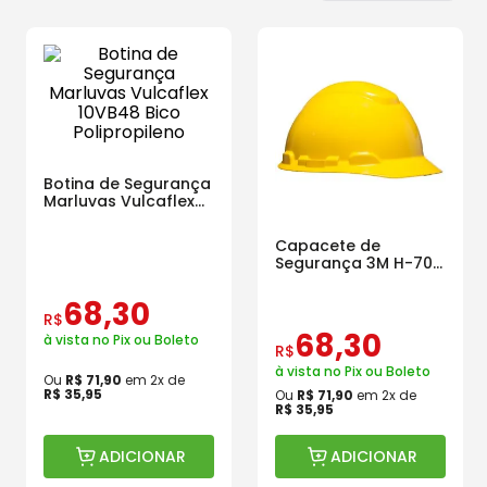
Botina de Segurança
Marluvas Vulcaflex
10VB48 Bico
Polipropileno
Capacete de
Segurança 3M H-700
com aba frontal e
Jugular
68
,
30
R$
68
,
30
à vista no Pix ou Boleto
R$
à vista no Pix ou Boleto
Ou
R$
71
,
90
em
2
x de
R$
35
,
95
Ou
R$
71
,
90
em
2
x de
R$
35
,
95
ADICIONAR
ADICIONAR