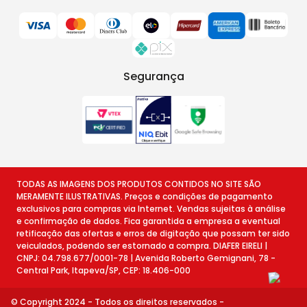
Segurança
TODAS AS IMAGENS DOS PRODUTOS CONTIDOS NO SITE SÃO
MERAMENTE ILUSTRATIVAS. Preços e condições de pagamento
exclusivos para compras via Internet. Vendas sujeitas à análise
e confirmação de dados. Fica garantida a empresa a eventual
retificação das ofertas e erros de digitação que possam ter sido
veiculados, podendo ser estornado a compra. DIAFER EIRELI |
CNPJ: 04.798.677/0001-78 | Avenida Roberto Gemignani, 78 -
Central Park, Itapeva/SP, CEP: 18.406-000
© Copyright 2024 - Todos os direitos reservados -