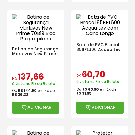
Bota de PVC Bracol
Botina de Segurança
85BPL600 Acqua Lev
Marluvas New Prime
com Cano Longo
70B19 Bico
Polipropileno
60
,
70
137
,
66
R$
R$
à vista no Pix ou Boleto
à vista no Pix ou Boleto
Ou
R$
63
,
90
em
2
x de
Ou
R$
144
,
90
em
4
x de
R$
31
,
95
R$
36
,
22
ADICIONAR
ADICIONAR