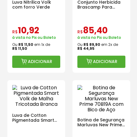
Luva Nitrilica Volk
Conjunto Herbicida
com forro Verde
Brascamp Para
Agrotóxicos 30
Lavagens
10
,
92
85
,
40
R$
R$
à vista no Pix ou Boleto
à vista no Pix ou Boleto
Ou
R$
11
,
50
em
1
x de
Ou
R$
89
,
90
em
2
x de
R$
11
,
50
R$
44
,
95
ADICIONAR
ADICIONAR
Luva de Cotton
Botina de Segurança
Pigmentada Smart
Marluvas New Prime
Volk de Malha
70B19A com Bico de
Tricotada Branca
Aço