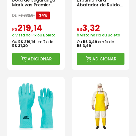
Marluvas Premier
Abafador de Ruídos
Plus 75BPR26
Agena ARS-N
Retangular
DE:
R$
332
,
61
34%
219
,
14
3
,
32
R$
R$
à vista no Pix ou Boleto
à vista no Pix ou Boleto
Ou
R$
219
,
14
em
7
x de
Ou
R$
3
,
49
em
1
x de
R$
31
,
30
R$
3
,
49
ADICIONAR
ADICIONAR