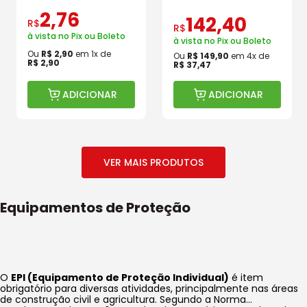
2
,
76
142
,
40
R$
R$
à vista no Pix ou Boleto
à vista no Pix ou Boleto
Ou
R$
2
,
90
em
1
x de
Ou
R$
149
,
90
em
4
x de
R$
2
,
90
R$
37
,
47
ADICIONAR
ADICIONAR
Equipamentos de Proteção
O
EPI (Equipamento de Proteção Individual)
é item
obrigatório para diversas atividades, principalmente nas áreas
de construção civil e agricultura. Segundo a Norma