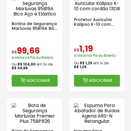
Protetor Auricular
Botina de Segurança
Kalipso K-10 com
Marluvas 95B19A Bico
cordão 13DB
Aço e Elástico
1
,
19
99
,
66
R$
R$
à vista no Pix ou Boleto
à vista no Pix ou Boleto
Ou
R$
1
,
25
em
1
x de
Ou
R$
104
,
90
em
3
x de
R$
1
,
25
R$
34
,
96
ADICIONAR
ADICIONAR
Bota de Segurança
Espuma Para