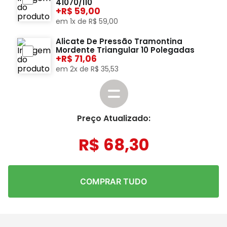
41070/110
+
59,00
em
1
x de
R$
59
,
00
Alicate De Pressão Tramontina
Mordente Triangular 10 Polegadas
+
71,06
em
2
x de
R$
35
,
53
Preço Atualizado:
R$
68
,
30
COMPRAR TUDO