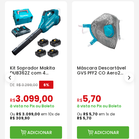
Kit Soprador Makita
Máscara Descartável
DUB362Z com 4
GVS PFF2 CO Aero2
Baterias Carregador e
Com Válvula
Maleta
DE:
R$
3
.
299
,
00
6%
3
.
099
,
00
5
,
70
R$
R$
à vista no Pix ou Boleto
à vista no Pix ou Boleto
Ou
R$
3
.
099
,
00
em
10
x de
Ou
R$
5
,
70
em
1
x de
R$
309
,
90
R$
5
,
70
ADICIONAR
ADICIONAR