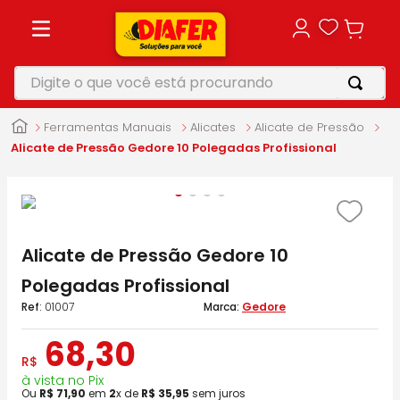
Digite o que você está procurando
TERMOS MAIS BUSCADOS
Ferramentas Manuais
Alicates
Alicate de Pressão
1
º
motosserra
Alicate de Pressão Gedore 10 Polegadas Profissional
2
º
vonixx
3
º
parafusadeira
4
º
makita
Alicate de Pressão Gedore 10
5
º
furadeira
Polegadas Profissional
:
01007
Gedore
68
,
30
R$
à vista no Pix
Ou
R$
71
,
90
em
2
x de
R$
35
,
95
sem juros