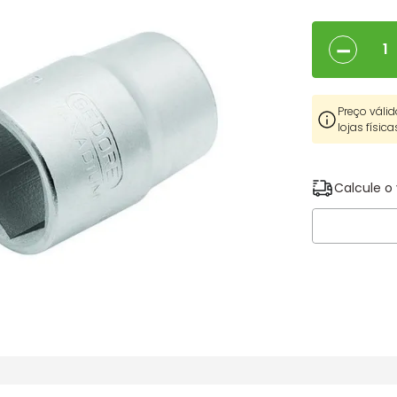
－
Preço válid
lojas física
Calcule o 