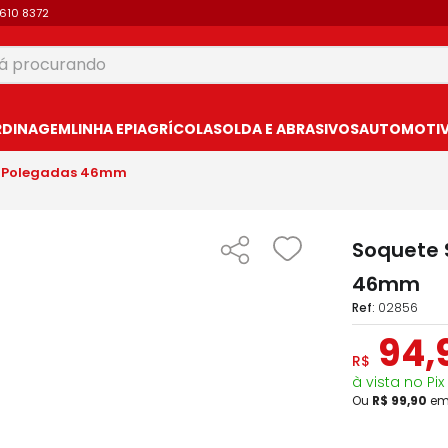
9610 8372
 procurando
USCADOS
RDINAGEM
LINHA EPI
AGRÍCOLA
SOLDA E ABRASIVOS
AUTOMOTIVO
4 Polegadas 46mm
Soquete 
46mm
:
02856
94
,
R$
à vista no Pix
Ou
R$
99
,
90
e