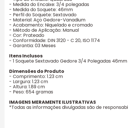
- Medida do Encaixe: 3/4 polegadas
- Medida do Soquete: 46mm
- Perfil do Soquete: Sextavado
- Material: Aço Gedore-Vanadium
- Acabamento: Niquelado e cromado
- Método de Aplicação: Manual
- Cor: Prateado
- Conformidade: DIN 3120 - C 20, ISO 1174
- Garantia: 03 Meses
Itens Inclusos
- 1 Soquete Sextavado Gedore 3/4 Polegadas 46mm
Dimensões do Produto
- Comprimento: 1.23 cm
- Largura: 1.23 cm
- Altura: 1.89 cm
- Peso: 654 gramas
IMAGENS MERAMENTE ILUSTRATIVAS
*Todas as informações divulgadas são de responsab