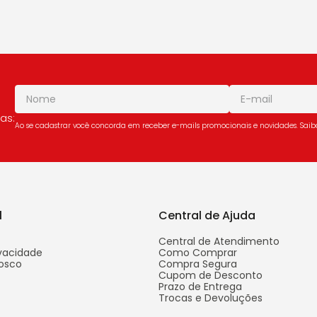
as:
Ao se cadastrar você concorda em receber e-mails promocionais e novidades. Sai
l
Central de Ajuda
Central de Atendimento
ivacidade
Como Comprar
osco
Compra Segura
Cupom de Desconto
Prazo de Entrega
Trocas e Devoluções