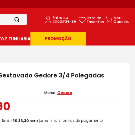
PROMOÇÃO
 E FUNILARIA
Sextavado Gedore 3/4 Polegadas
Gedore
90
mais formas de pagamento
m
3
x de
R$
33
,
30
sem juros