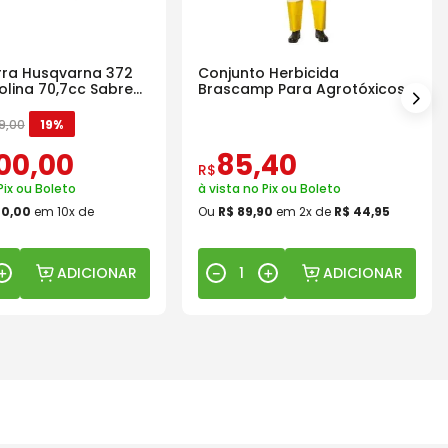
ra Husqvarna 372
Conjunto Herbicida
olina 70,7cc Sabre
Brascamp Para Agrotóxicos
30 Lavagens
9
,
00
19%
00
,
00
85
,
40
R$
Pix ou Boleto
à vista no Pix ou Boleto
00
,
00
em
10
x de
Ou
R$
89
,
90
em
2
x de
R$
44
,
95
ADICIONAR
ADICIONAR
＋
－
＋