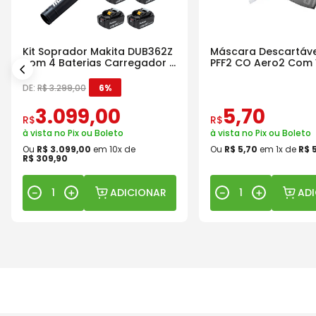
Kit Soprador Makita DUB362Z
Máscara Descartáve
com 4 Baterias Carregador e
PFF2 CO Aero2 Com 
Maleta
DE:
R$
3
.
299
,
00
6%
3
.
099
,
00
5
,
70
R$
R$
à vista no Pix ou Boleto
à vista no Pix ou Boleto
Ou
R$
3
.
099
,
00
em
10
x de
Ou
R$
5
,
70
em
1
x de
R$
R$
309
,
90
ADICIONAR
AD
－
＋
－
＋