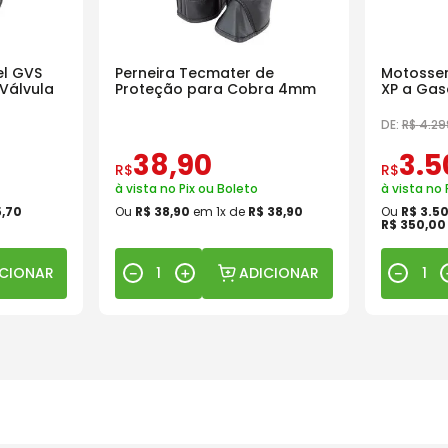
l GVS
Perneira Tecmater de
Motosser
Válvula
Proteção para Cobra 4mm
XP a Gas
18 Pol
DE:
R$
4
.
29
38
,
90
3
.
5
R$
R$
à vista no Pix ou Boleto
à vista no 
5
,
70
Ou
R$
38
,
90
em
1
x de
R$
38
,
90
Ou
R$
3
.
5
R$
350
,
00
ICIONAR
ADICIONAR
－
＋
－