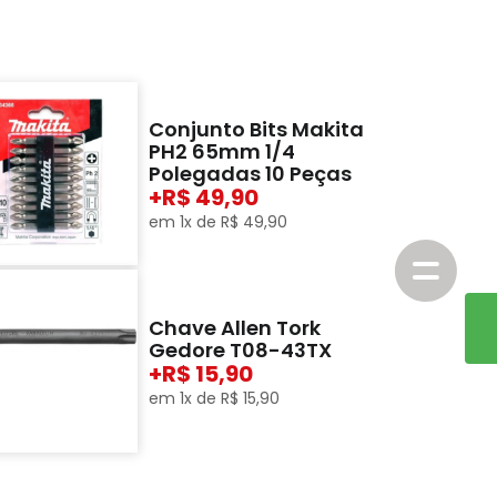
Conjunto Bits Makita
PH2 65mm 1/4
Polegadas 10 Peças
+
49,90
em
1
x de
R$
49
,
90
Chave Allen Tork
Gedore T08-43TX
+
15,90
em
1
x de
R$
15
,
90