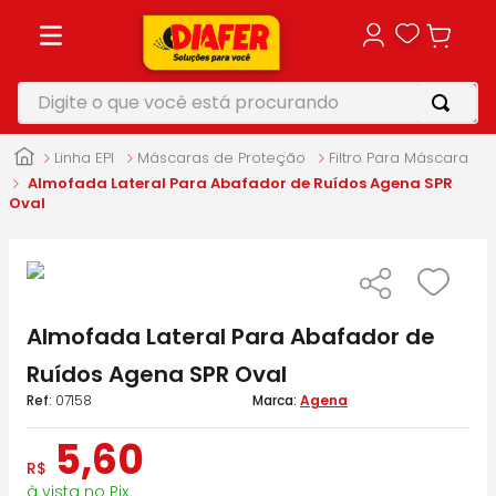
Digite o que você está procurando
TERMOS MAIS BUSCADOS
Linha EPI
Máscaras de Proteção
Filtro Para Máscara
1
º
motosserra
Almofada Lateral Para Abafador de Ruídos Agena SPR
Oval
2
º
vonixx
3
º
parafusadeira
4
º
makita
Almofada Lateral Para Abafador de
5
º
furadeira
Ruídos Agena SPR Oval
:
07158
Agena
5
,
60
R$
à vista no Pix