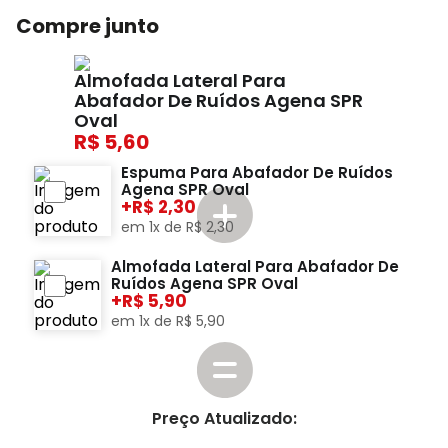
Compre junto
Almofada Lateral Para
Abafador De Ruídos Agena SPR
Oval
5,60
Espuma Para Abafador De Ruídos
Agena SPR Oval
+
2,30
em
1
x de
R$
2
,
30
Almofada Lateral Para Abafador De
Ruídos Agena SPR Oval
+
5,90
em
1
x de
R$
5
,
90
Preço Atualizado: