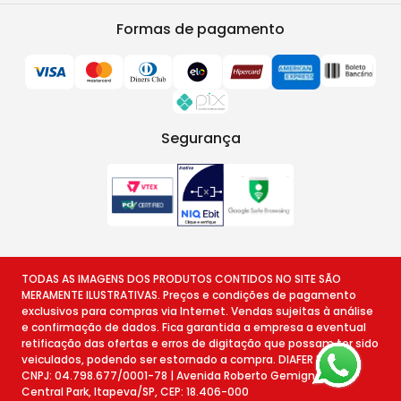
Formas de pagamento
Segurança
TODAS AS IMAGENS DOS PRODUTOS CONTIDOS NO SITE SÃO
MERAMENTE ILUSTRATIVAS. Preços e condições de pagamento
exclusivos para compras via Internet. Vendas sujeitas à análise
e confirmação de dados. Fica garantida a empresa a eventual
retificação das ofertas e erros de digitação que possam ter sido
veiculados, podendo ser estornado a compra. DIAFER EIRELI |
CNPJ: 04.798.677/0001-78 | Avenida Roberto Gemignani, 78 -
Central Park, Itapeva/SP, CEP: 18.406-000