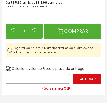
Ou
R$
5
,
90
em
1
x de
R$
5
,
90
sem juros
mais formas de pagamento
COMPRAR
－
＋
Preço válido no site. A Diafer reserva-se ao direito de não
cobrir o preço nas lojas físicas.
Calcule o valor do Frete e prazo de entrega
Não sei meu CEP