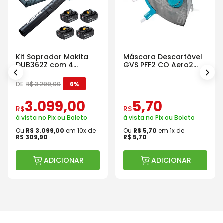
Kit Soprador Makita
Máscara Descartável
DUB362Z com 4
GVS PFF2 CO Aero2
Baterias Carregador e
Com Válvula
Maleta
DE:
R$
3
.
299
,
00
6%
3
.
099
,
00
5
,
70
R$
R$
à vista no Pix ou Boleto
à vista no Pix ou Boleto
Ou
R$
3
.
099
,
00
em
10
x de
Ou
R$
5
,
70
em
1
x de
R$
309
,
90
R$
5
,
70
ADICIONAR
ADICIONAR