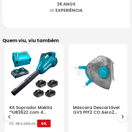
35 ANOS
EXPERIÊNCIA
DE
Quem viu, viu também
Kit Soprador Makita
Máscara Descartável
DUB362Z com 4
GVS PFF2 CO Aero2
Baterias Carregador e
Com Válvula
Maleta
DE:
R$
3
.
299
,
00
6%