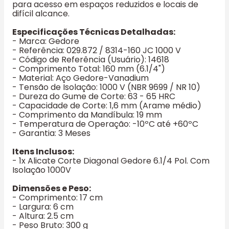
para acesso em espaços reduzidos e locais de
difícil alcance.
Especificações Técnicas Detalhadas:
- Marca: Gedore
- Referência: 029.872 / 8314-160 JC 1000 V
- Código de Referência (Usuário): 14618
- Comprimento Total: 160 mm (6.1/4")
- Material: Aço Gedore-Vanadium
- Tensão de Isolação: 1000 V (NBR 9699 / NR 10)
- Dureza do Gume de Corte: 63 - 65 HRC
- Capacidade de Corte: 1,6 mm (Arame médio)
- Comprimento da Mandíbula: 19 mm
- Temperatura de Operação: -10ºC até +60ºC
- Garantia: 3 Meses
Itens Inclusos:
- 1x Alicate Corte Diagonal Gedore 6.1/4 Pol. Com
Isolação 1000V
Dimensões e Peso:
- Comprimento: 17 cm
- Largura: 6 cm
- Altura: 2.5 cm
- Peso Bruto: 300 g