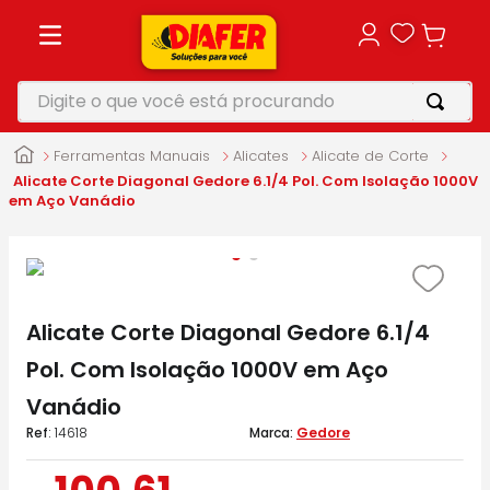
Digite o que você está procurando
TERMOS MAIS BUSCADOS
Ferramentas Manuais
Alicates
Alicate de Corte
1
º
motosserra
Alicate Corte Diagonal Gedore 6.1/4 Pol. Com Isolação 1000V
em Aço Vanádio
2
º
vonixx
3
º
parafusadeira
4
º
furadeira
Alicate Corte Diagonal Gedore 6.1/4
5
º
makita
Pol. Com Isolação 1000V em Aço
Vanádio
:
14618
Gedore