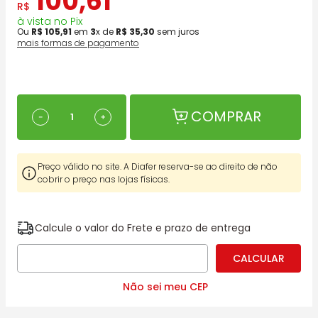
100
,
61
R$
à vista no Pix
Ou
R$
105
,
91
em
3
x de
R$
35
,
30
sem juros
mais formas de pagamento
COMPRAR
－
＋
Preço válido no site. A Diafer reserva-se ao direito de não
cobrir o preço nas lojas físicas.
Calcule o valor do Frete e prazo de entrega
Não sei meu CEP