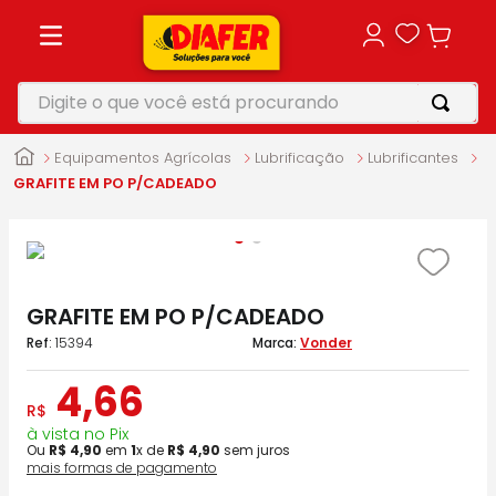
Digite o que você está procurando
TERMOS MAIS BUSCADOS
Equipamentos Agrícolas
Lubrificação
Lubrificantes
1
º
motosserra
GRAFITE EM PO P/CADEADO
2
º
vonixx
3
º
parafusadeira
4
º
makita
GRAFITE EM PO P/CADEADO
5
º
furadeira
:
15394
Vonder
4
,
66
R$
à vista no Pix
Ou
R$
4
,
90
em
1
x de
R$
4
,
90
sem juros
mais formas de pagamento