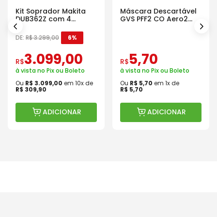
Kit Soprador Makita
Máscara Descartável
DUB362Z com 4
GVS PFF2 CO Aero2
Baterias Carregador e
Com Válvula
Maleta
DE:
R$
3
.
299
,
00
6%
3
.
099
,
00
5
,
70
R$
R$
à vista no Pix ou Boleto
à vista no Pix ou Boleto
Ou
R$
3
.
099
,
00
em
10
x de
Ou
R$
5
,
70
em
1
x de
R$
309
,
90
R$
5
,
70
ADICIONAR
ADICIONAR