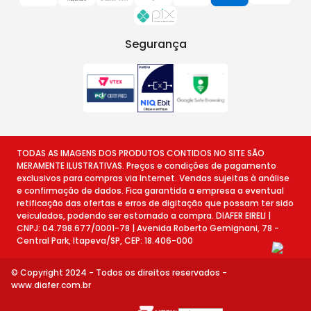
Segurança
TODAS AS IMAGENS DOS PRODUTOS CONTIDOS NO SITE SÃO
MERAMENTE ILUSTRATIVAS. Preços e condições de pagamento
exclusivos para compras via Internet. Vendas sujeitas à análise
e confirmação de dados. Fica garantida a empresa a eventual
retificação das ofertas e erros de digitação que possam ter sido
veiculados, podendo ser estornado a compra. DIAFER EIRELI |
CNPJ: 04.798.677/0001-78 | Avenida Roberto Gemignani, 78 -
Central Park, Itapeva/SP, CEP: 18.406-000
© Copyright 2024 - Todos os direitos reservados -
www.diafer.com.br