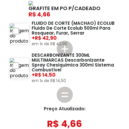
GRAFITE EM PO P/CADEADO
4,66
FLUIDO DE CORTE (MACHAO) ECOLUB
Fluido De Corte Ecolub 500ml Para
Rosquear, Furar, Serrar
+
42,90
em
1
x de
R$
42
,
90
DESCARBONIZANTE 300ML
MULTIMARCAS Descarbonizante
Spray Chesiquimica 300ml Sistema
Combustível
+
14,50
em
1
x de
R$
14
,
50
Preço Atualizado:
R$
4
,
66