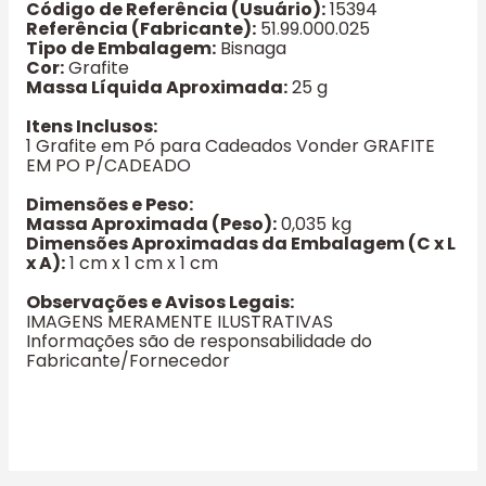
Código de Referência (Usuário):
15394
Referência (Fabricante):
51.99.000.025
Tipo de Embalagem:
Bisnaga
Cor:
Grafite
Massa Líquida Aproximada:
25 g
Itens Inclusos:
1 Grafite em Pó para Cadeados Vonder GRAFITE
EM PO P/CADEADO
Dimensões e Peso:
Massa Aproximada (Peso):
0,035 kg
Dimensões Aproximadas da Embalagem (C x L
x A):
1 cm x 1 cm x 1 cm
Observações e Avisos Legais:
IMAGENS MERAMENTE ILUSTRATIVAS
Informações são de responsabilidade do
Fabricante/Fornecedor