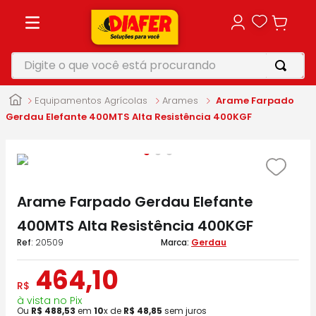
Digite o que você está procurando
TERMOS MAIS BUSCADOS
Equipamentos Agrícolas
Arames
Arame Farpado
1
º
motosserra
Gerdau Elefante 400MTS Alta Resistência 400KGF
2
º
furadeira
3
º
vonixx
4
º
makita
Arame Farpado Gerdau Elefante
5
º
parafusadeira
400MTS Alta Resistência 400KGF
:
20509
Gerdau
464
,
10
R$
à vista no Pix
Ou
R$
488
,
53
em
10
x de
R$
48
,
85
sem juros