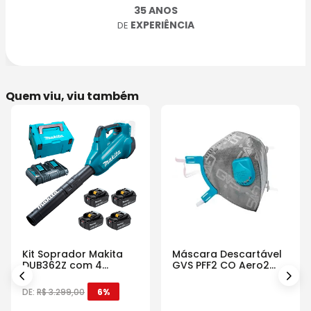
35 ANOS
EXPERIÊNCIA
DE
Quem viu, viu também
Kit Soprador Makita
Máscara Descartável
DUB362Z com 4
GVS PFF2 CO Aero2
Baterias Carregador e
Com Válvula
Maleta
DE:
R$
3
.
299
,
00
6%