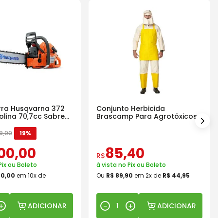
ra Husqvarna 372
Conjunto Herbicida
olina 70,7cc Sabre
Brascamp Para Agrotóxicos
30 Lavagens
9
,
00
19%
00
,
00
85
,
40
R$
Pix ou Boleto
à vista no Pix ou Boleto
00
,
00
em
10
x de
Ou
R$
89
,
90
em
2
x de
R$
44
,
95
ADICIONAR
ADICIONAR
＋
－
＋