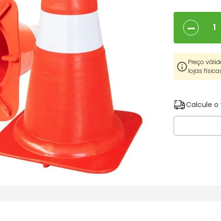
－
Preço válid
lojas física
Calcule o 