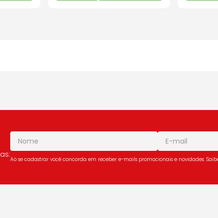
as:
Ao se cadastrar você concorda em receber e-mails promocionais e novidades. Sai