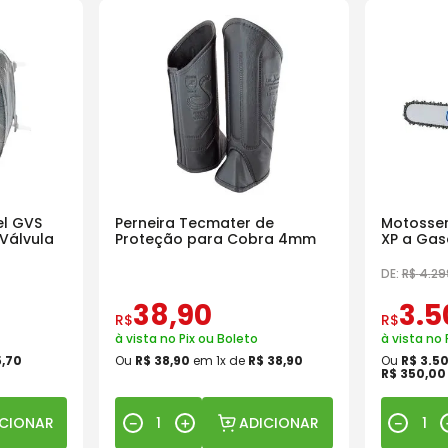
l GVS
Perneira Tecmater de
Motosser
Válvula
Proteção para Cobra 4mm
XP a Gas
18 Pol
DE:
R$
4
.
29
38
,
90
3
.
5
R$
R$
à vista no Pix ou Boleto
à vista no 
5
,
70
Ou
R$
38
,
90
em
1
x de
R$
38
,
90
Ou
R$
3
.
5
R$
350
,
00
ICIONAR
ADICIONAR
－
＋
－