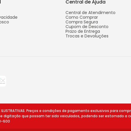
l
Central de Ajuda
Central de Atendimento
ivacidade
Como Comprar
osco
Compra Segura
Cupom de Desconto
Prazo de Entrega
Trocas e Devoluções
STRATIVAS. Preços e condições de pagamento exclusivos para compras v
 de digitação que possam ter sido veiculados, podendo ser estornado a c
10-600