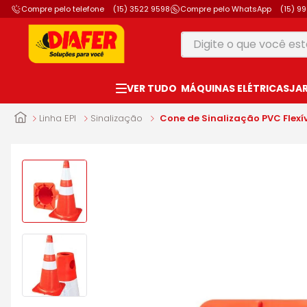
Compre pelo telefone
(15) 3522 9598
Compre pelo WhatsApp
(15) 9
Digite o que você está
TERMOS MAIS B
MÁQUINAS ELÉTRICAS
JA
1
º
motosserra
2
º
vonixx
Linha EPI
Sinalização
Cone de Sinalização PVC Flexí
3
º
parafusadeira
4
º
furadeira
5
º
makita