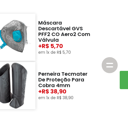
Máscara
Descartável GVS
PFF2 CO Aero2 Com
Válvula
+
5,70
em
1
x de
R$
5
,
70
Perneira Tecmater
De Proteção Para
Cobra 4mm
+
38,90
em
1
x de
R$
38
,
90