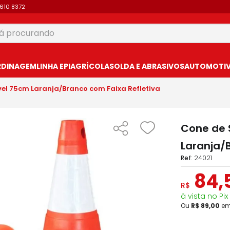
9610 8372
 procurando
USCADOS
RDINAGEM
LINHA EPI
AGRÍCOLA
SOLDA E ABRASIVOS
AUTOMOTIVO
vel 75cm Laranja/Branco com Faixa Refletiva
Cone de 
Laranja/
:
24021
84
,
R$
à vista no Pix
Ou
R$
89
,
00
e