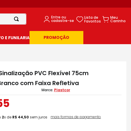
PROMOÇÃO
 E FUNILARIA
Sinalização PVC Flexível 75cm
Branco com Faixa Refletiva
Plastcor
55
mais formas de pagamento
m
2
x de
R$
44
,
50
sem juros