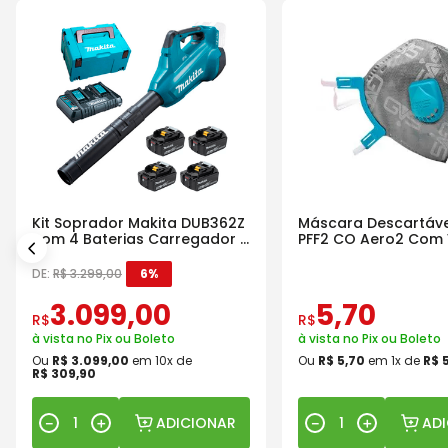
Kit Soprador Makita DUB362Z
Máscara Descartáve
com 4 Baterias Carregador e
PFF2 CO Aero2 Com 
Maleta
DE:
R$
3
.
299
,
00
6%
3
.
099
,
00
5
,
70
R$
R$
à vista no Pix ou Boleto
à vista no Pix ou Boleto
Ou
R$
3
.
099
,
00
em
10
x de
Ou
R$
5
,
70
em
1
x de
R$
R$
309
,
90
ADICIONAR
AD
－
＋
－
＋