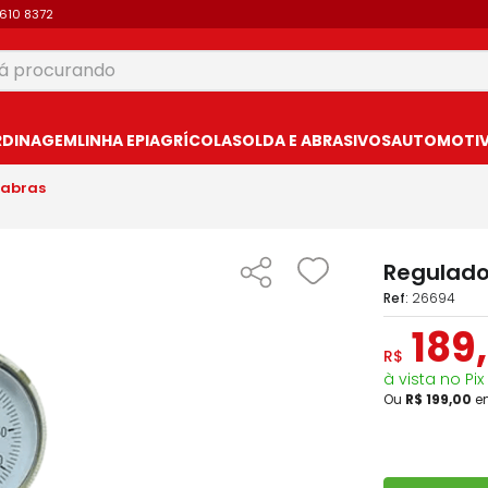
9610 8372
 procurando
USCADOS
RDINAGEM
LINHA EPI
AGRÍCOLA
SOLDA E ABRASIVOS
AUTOMOTIVO
mabras
Regulado
:
26694
189
,
R$
à vista no Pix
Ou
R$
199
,
00
e