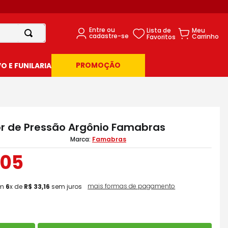
PROMOÇÃO
 E FUNILARIA
r de Pressão Argônio Famabras
Famabras
05
mais formas de pagamento
m
6
x de
R$
33
,
16
sem juros