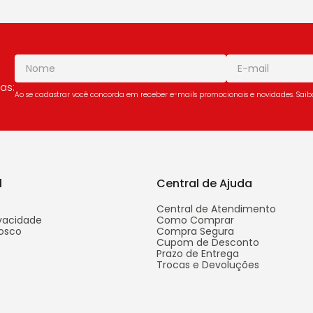
as:
Ao se cadastrar você concorda em receber e-mails promocionais e novidades. Sai
l
Central de Ajuda
Central de Atendimento
ivacidade
Como Comprar
osco
Compra Segura
Cupom de Desconto
Prazo de Entrega
Trocas e Devoluções