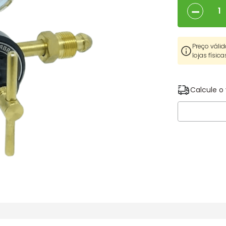
－
Preço válid
lojas física
Calcule o 