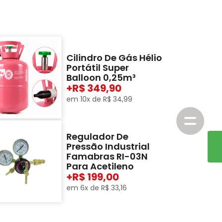
Cilindro De Gás Hélio
Portátil Super
Balloon 0,25m³
+
349,90
em
10
x de
R$
34
,
99
Regulador De
Pressão Industrial
Famabras RI-03N
Para Acetileno
+
199,00
em
6
x de
R$
33
,
16