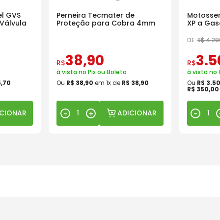
l GVS
Perneira Tecmater de
Motosser
Válvula
Proteção para Cobra 4mm
XP a Gas
18 Pol
DE:
R$
4
.
29
38
,
90
3
.
5
R$
R$
à vista no Pix ou Boleto
à vista no 
5
,
70
Ou
R$
38
,
90
em
1
x de
R$
38
,
90
Ou
R$
3
.
5
R$
350
,
00
ICIONAR
ADICIONAR
－
＋
－