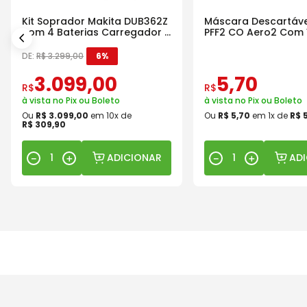
Kit Soprador Makita DUB362Z
Máscara Descartáve
com 4 Baterias Carregador e
PFF2 CO Aero2 Com 
Maleta
DE:
R$
3
.
299
,
00
6%
3
.
099
,
00
5
,
70
R$
R$
à vista no Pix ou Boleto
à vista no Pix ou Boleto
Ou
R$
3
.
099
,
00
em
10
x de
Ou
R$
5
,
70
em
1
x de
R$
R$
309
,
90
ADICIONAR
AD
－
＋
－
＋