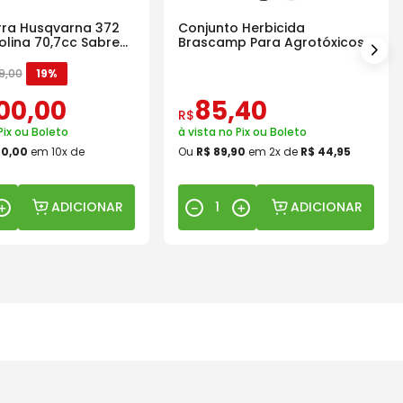
ra Husqvarna 372
Conjunto Herbicida
olina 70,7cc Sabre
Brascamp Para Agrotóxicos
30 Lavagens
9
,
00
19%
00
,
00
85
,
40
R$
Pix ou Boleto
à vista no Pix ou Boleto
00
,
00
em
10
x de
Ou
R$
89
,
90
em
2
x de
R$
44
,
95
ADICIONAR
ADICIONAR
＋
－
＋