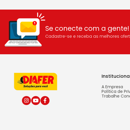
Se conecte com a gente!
Cadastre-se e receba as melhores ofert
Instituciona
A Empresa
Política de Pr
Trabalhe Con