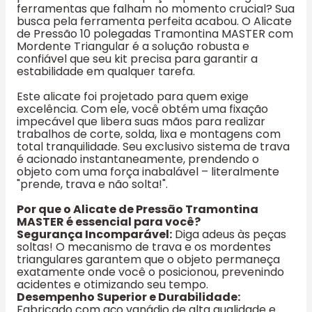
ferramentas que falham no momento crucial? Sua
busca pela ferramenta perfeita acabou. O Alicate
de Pressão 10 polegadas Tramontina MASTER com
Mordente Triangular é a solução robusta e
confiável que seu kit precisa para garantir a
estabilidade em qualquer tarefa.
Este alicate foi projetado para quem exige
excelência. Com ele, você obtém uma fixação
impecável que libera suas mãos para realizar
trabalhos de corte, solda, lixa e montagens com
total tranquilidade. Seu exclusivo sistema de trava
é acionado instantaneamente, prendendo o
objeto com uma força inabalável – literalmente
"prende, trava e não solta!".
Por que o Alicate de Pressão Tramontina
MASTER é essencial para você?
Segurança Incomparável:
Diga adeus às peças
soltas! O mecanismo de trava e os mordentes
triangulares garantem que o objeto permaneça
exatamente onde você o posicionou, prevenindo
acidentes e otimizando seu tempo.
Desempenho Superior e Durabilidade:
Fabricado com aço vanádio de alta qualidade e