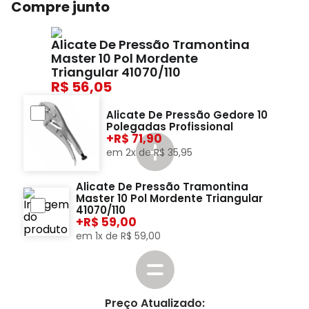
Compre junto
Alicate De Pressão Tramontina
Master 10 Pol Mordente
Triangular 41070/110
56,05
Alicate De Pressão Gedore 10
Polegadas Profissional
+
71,90
em
2
x de
R$
35
,
95
Alicate De Pressão Tramontina
Master 10 Pol Mordente Triangular
41070/110
+
59,00
em
1
x de
R$
59
,
00
Preço Atualizado: