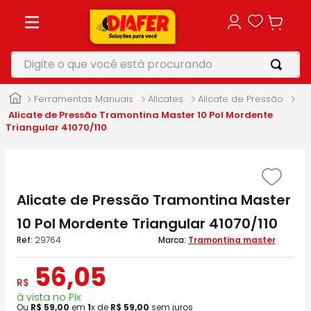
Digite o que você está procurando
TERMOS MAIS BUSCADOS
Ferramentas Manuais
Alicates
Alicate de Pressão
1
º
motosserra
Alicate de Pressão Tramontina Master 10 Pol Mordente
Triangular 41070/110
2
º
vonixx
3
º
parafusadeira
4
º
makita
Alicate de Pressão Tramontina Master
5
º
furadeira
10 Pol Mordente Triangular 41070/110
:
29764
Tramontina master
56
,
05
R$
à vista no Pix
Ou
R$
59
,
00
em
1
x de
R$
59
,
00
sem juros