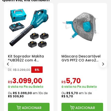
Kit Soprador Makita
Máscara Descartável
DUB362Z com 4
GVS PFF2 CO Aero2
Baterias Carregador e
Com Válvula
Maleta
DE:
R$
3
.
299
,
00
6%
3
.
099
,
00
5
,
70
R$
R$
à vista no Pix ou Boleto
à vista no Pix ou Boleto
Ou
R$
3
.
099
,
00
em
10
x de
Ou
R$
5
,
70
em
1
x de
R$
309
,
90
R$
5
,
70
ADICIONAR
ADICIONAR