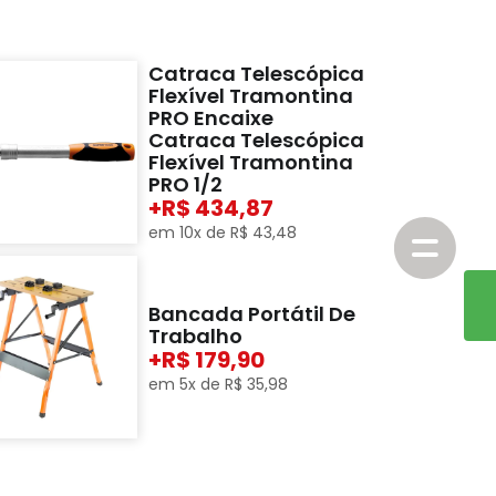
Catraca Telescópica
Flexível Tramontina
PRO Encaixe
Catraca Telescópica
Flexível Tramontina
PRO 1/2
+
434,87
em
10
x de
R$
43
,
48
Bancada Portátil De
Trabalho
+
179,90
em
5
x de
R$
35
,
98