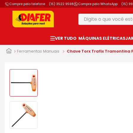
Compre pelo telefone
(15) 3522 9598
Compre pelo WhatsApp
(15) 9
Digite o que você está
TERMOS MAIS B
MÁQUINAS ELÉTRICAS
JA
1
º
motosserra
2
º
furadeira
Ferramentas Manuais
Chave Torx Trafix Tramontina 
3
º
makita
4
º
parafusadeira
5
º
vonixx