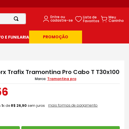
PROMOÇÃO
 E FUNILARIA
rx Trafix Tramontina Pro Cabo T T30x100
Tramontina pro
56
mais formas de pagamento
m
1
x de
R$
26
,
90
sem juros