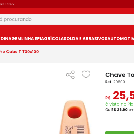
9610 8372
 procurando
USCADOS
RDINAGEM
LINHA EPI
AGRÍCOLA
SOLDA E ABRASIVOS
AUTOMOTIVO
Pro Cabo T T30x100
Chave To
:
29809
25
,
R$
à vista no Pix
Ou
R$
26
,
90
e