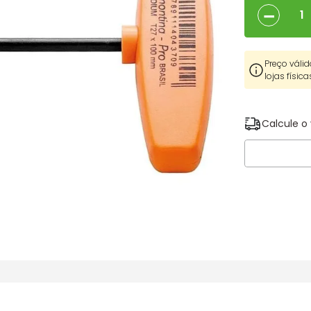
－
Preço válid
lojas física
Calcule o 