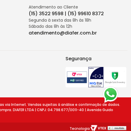
Atendimento ao Cliente
(15) 3522 9598 | (15) 99610 8372
Segunda à sexta das 8h às 18h
Sábado das 8h às 12h
atendimento@diafer.com.br
Segurança
ia Internet. Vendas sujeitas à análise e confirmação de dados.
ompra. DIAFER LTDA | CNPJ: 04.798.677/0011-40 | Avenida Guido
Tecnologia