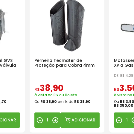
l GVS
Perneira Tecmater de
Motosser
Válvula
Proteção para Cobra 4mm
XP a Gas
18 Pol
DE:
R$
4
.
29
38
,
90
3
.
5
R$
R$
à vista no Pix ou Boleto
à vista no 
5
,
70
Ou
R$
38
,
90
em
1
x de
R$
38
,
90
Ou
R$
3
.
5
R$
350
,
00
ICIONAR
ADICIONAR
－
＋
－