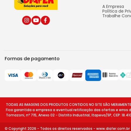
A Empresa
Política de Pr
Trabalhe Con
Formas de pagamento
TODAS AS IMAGENS DOS PRODUTOS CONTIDOS NO SITE SÃO MERAMENTE ILU
Fica garantida a empresa a eventual retificação das ofertas e erros
Tomazoni, nº 715, Anexo 02 - Distrito Industrial, Itapeva/SP, CEP: 18.4
© Copyright 2026 - Todos os direitos reservados -
www.diafer.com.br