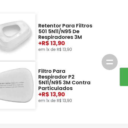
Retentor Para Filtros
501 5N11/N95 De
Respiradores 3M
+
13,90
em
1
x de
R$
13
,
90
Filtro Para
Respirador P2
5N11/N95 3M Contra
Particulados
+
13,90
em
1
x de
R$
13
,
90