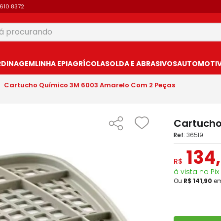
9610 8372
 procurando
USCADOS
RDINAGEM
LINHA EPI
AGRÍCOLA
SOLDA E ABRASIVOS
AUTOMOTIVO
Cartucho Químico 3M 6003 Amarelo Com 2 Peças
Cartucho
:
36519
134
,
R$
à vista no Pix
Ou
R$
141
,
90
e