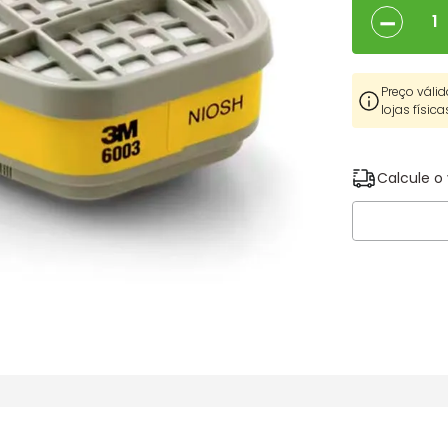
－
Preço válid
lojas física
Calcule o 