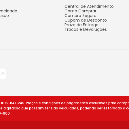
Central de Atendimento
ivacidade
Como Comprar
osco
Compra Segura
Cupom de Desconto
Prazo de Entrega
Trocas e Devoluções
STRATIVAS. Preços e condições de pagamento exclusivos para compras v
 de digitação que possam ter sido veiculados, podendo ser estornado a c
10-600