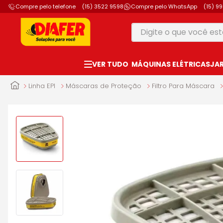
Compre pelo telefone
(15) 3522 9598
Compre pelo WhatsApp
(15) 9
Digite o que você está
TERMOS MAIS B
MÁQUINAS ELÉTRICAS
JA
1
º
motosserra
2
º
furadeira
Linha EPI
Máscaras de Proteção
Filtro Para Máscara
3
º
vonixx
4
º
parafusadeira
5
º
makita