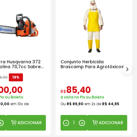
ra Husqvarna 372
Conjunto Herbicida
olina 70,7cc Sabre
Brascamp Para Agrotóxicos
30 Lavagens
9
,
00
19%
00
,
00
85
,
40
R$
Pix ou Boleto
à vista no Pix ou Boleto
00
,
00
em
10
x de
Ou
R$
89
,
90
em
2
x de
R$
44
,
95
ADICIONAR
ADICIONAR
＋
－
＋