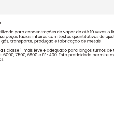
s
ilizado para concentrações de vapor de até 10 vezes o l
sa peças faciais inteiras com testes quantitativos de ajust
e gás, transporte, produção e fabricação de metais.
ças
classe 1, mais leve e adequado para longos turnos de 
ies: 6000, 7500, 6800 e FF-400. Esta praticidade permite m
os.