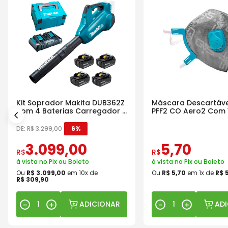
Kit Soprador Makita DUB362Z
Máscara Descartáve
com 4 Baterias Carregador e
PFF2 CO Aero2 Com 
Maleta
DE:
R$
3
.
299
,
00
6%
3
.
099
,
00
5
,
70
R$
R$
à vista no Pix ou Boleto
à vista no Pix ou Boleto
Ou
R$
3
.
099
,
00
em
10
x de
Ou
R$
5
,
70
em
1
x de
R$
R$
309
,
90
ADICIONAR
AD
－
＋
－
＋