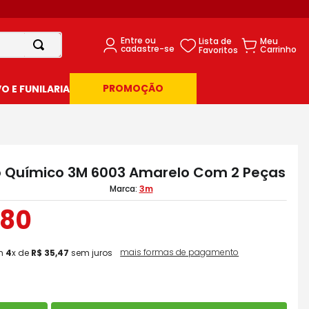
PROMOÇÃO
 E FUNILARIA
 Químico 3M 6003 Amarelo Com 2 Peças
3m
80
mais formas de pagamento
m
4
x de
R$
35
,
47
sem juros