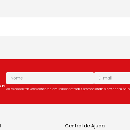
as:
Ao se cadastrar você concorda em receber e-mails promocionais e novidades. Sai
l
Central de Ajuda