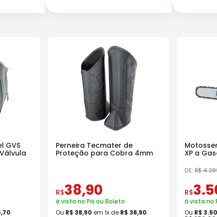
l GVS
Perneira Tecmater de
Motosser
Válvula
Proteção para Cobra 4mm
XP a Gas
18 Pol
DE:
R$
4
.
29
38
,
90
3
.
5
R$
R$
à vista no Pix ou Boleto
à vista no 
5
,
70
Ou
R$
38
,
90
em
1
x de
R$
38
,
90
Ou
R$
3
.
5