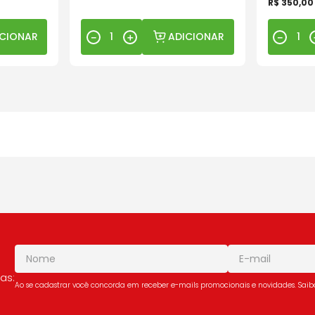
R$
350
,
00
ICIONAR
ADICIONAR
－
＋
－
as:
Ao se cadastrar você concorda em receber e-mails promocionais e novidades. Sai