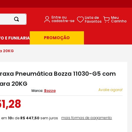
PROMOÇÃO
 E FUNILARIA
a 20KG
axa Pneumática Bozza 11030-G5 com
ara 20KG
Avalie agora!
Bozza
51
,
28
mais formas de pagamento
3
em
10
x de
R$
447
,
50
sem juros