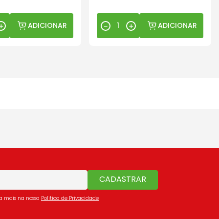
ADICIONAR
ADICIONAR
＋
－
＋
CADASTRAR
ba mais na nossa
Politica de Privacidade