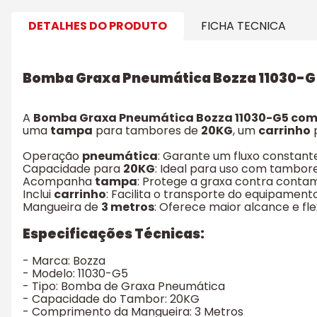
DETALHES DO PRODUTO
FICHA TECNICA
Bomba Graxa Pneumática Bozza 11030-G
A
Bomba Graxa Pneumática Bozza 11030-G5 co
uma
tampa
para tambores de
20KG
, um
carrinho
Operação
pneumática
: Garante um fluxo constant
Capacidade para
20KG
: Ideal para uso com tambore
Acompanha
tampa
: Protege a graxa contra contami
Inclui
carrinho
: Facilita o transporte do equipamen
Mangueira de
3 metros
: Oferece maior alcance e flex
Especificações Técnicas:
- Marca: Bozza
- Modelo: 11030-G5
- Tipo: Bomba de Graxa Pneumática
- Capacidade do Tambor: 20KG
- Comprimento da Mangueira: 3 Metros