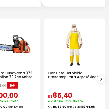
ra Husqvarna 372
Conjunto Herbicida
olina 70,7cc Sabre
Brascamp Para Agrotóxicos
30 Lavagens
9
,
00
19%
00
,
00
85
,
40
R$
Pix ou Boleto
à vista no Pix ou Boleto
00
,
00
em
10
x de
Ou
R$
89
,
90
em
2
x de
R$
44
,
95