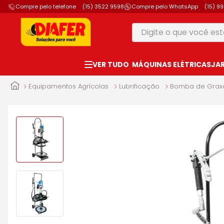
Compre pelo telefone
(15) 3522 9598
Compre pelo WhatsApp
(15) 9
Digite o que você está
TERMOS MAIS B
MÁQUINAS ELÉTRICAS
JA
1
º
motosserra
2
º
furadeira
Equipamentos Agrícolas
Lubrificação
Bomba de Grax
3
º
makita
4
º
parafusadeira
5
º
vonixx