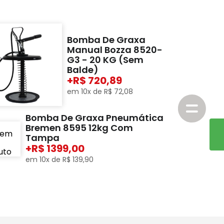
Bomba De Graxa
Manual Bozza 8520-
G3 - 20 KG (Sem
Balde)
+
720,89
em
10
x de
R$
72
,
08
Bomba De Graxa Pneumática
Bremen 8595 12kg Com
Tampa
+
1399,00
em
10
x de
R$
139
,
90