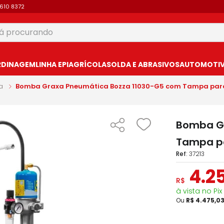
9610 8372
 procurando
USCADOS
RDINAGEM
LINHA EPI
AGRÍCOLA
SOLDA E ABRASIVOS
AUTOMOTIVO
a
Bomba Graxa Pneumática Bozza 11030-G5 com Tampa par
Bomba Gr
Tampa p
:
37213
4
.
2
R$
à vista no Pix
Ou
R$
4
.
475
,
0