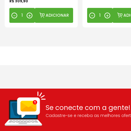
R$
309
,
90
ADICIONAR
AD
－
＋
－
＋
Se conecte com a gente!
Cadastre-se e receba as melhores ofert