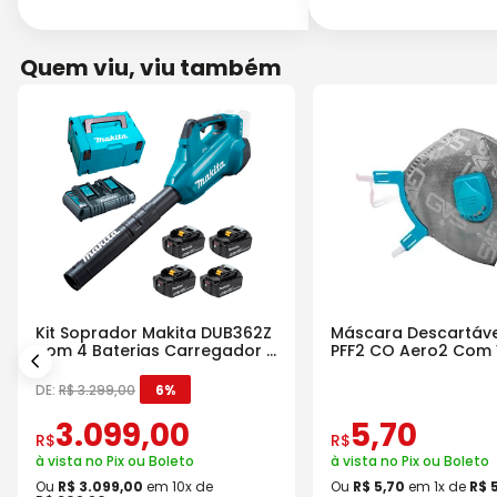
Quem viu, viu também
Kit Soprador Makita DUB362Z
Máscara Descartáve
com 4 Baterias Carregador e
PFF2 CO Aero2 Com 
Maleta
DE:
R$
3
.
299
,
00
6%
3
.
099
,
00
5
,
70
R$
R$
à vista no Pix ou Boleto
à vista no Pix ou Boleto
Ou
R$
3
.
099
,
00
em
10
x de
Ou
R$
5
,
70
em
1
x de
R$