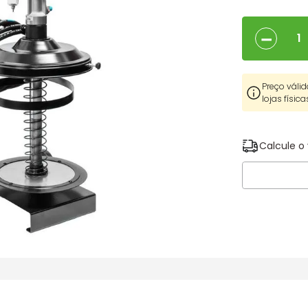
－
Preço válid
lojas física
Calcule o 