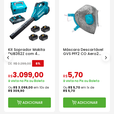
Kit Soprador Makita
Máscara Descartável
DUB362Z com 4
GVS PFF2 CO Aero2
Baterias Carregador e
Com Válvula
Maleta
DE:
R$
3
.
299
,
00
6%
3
.
099
,
00
5
,
70
R$
R$
à vista no Pix ou Boleto
à vista no Pix ou Boleto
Ou
R$
3
.
099
,
00
em
10
x de
Ou
R$
5
,
70
em
1
x de
R$
309
,
90
R$
5
,
70
ADICIONAR
ADICIONAR