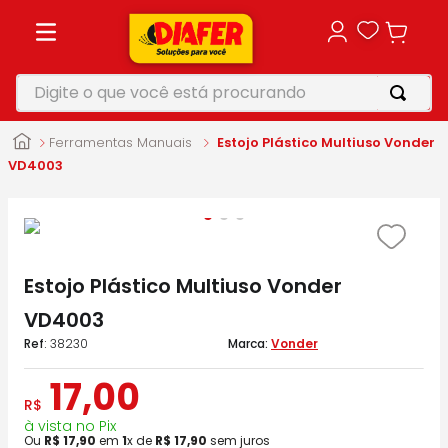
Digite o que você está procurando
TERMOS MAIS BUSCADOS
Ferramentas Manuais
Estojo Plástico Multiuso Vonder
1
º
motosserra
VD4003
2
º
furadeira
3
º
vonixx
4
º
makita
Estojo Plástico Multiuso Vonder
5
º
parafusadeira
VD4003
:
38230
Vonder
17
,
00
R$
à vista no Pix
Ou
R$
17
,
90
em
1
x de
R$
17
,
90
sem juros