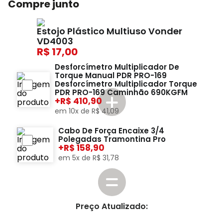
Compre junto
Estojo Plástico Multiuso Vonder
VD4003
17,00
Desforcímetro Multiplicador De
Torque Manual PDR PRO-169
Desforcímetro Multiplicador Torque
PDR PRO-169 Caminhão 690KGFM
+
410,90
em
10
x de
R$
41
,
09
Cabo De Força Encaixe 3/4
Polegadas Tramontina Pro
+
158,90
em
5
x de
R$
31
,
78
Preço Atualizado: