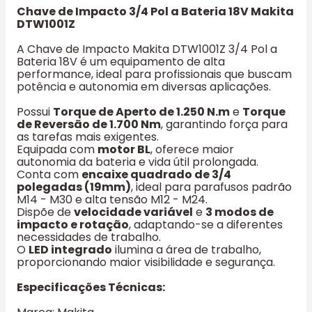
Chave de Impacto 3/4 Pol a Bateria 18V Makita
DTW1001Z
A Chave de Impacto Makita DTW1001Z 3/4 Pol a
Bateria 18V é um equipamento de alta
performance, ideal para profissionais que buscam
potência e autonomia em diversas aplicações.
Possui
Torque de Aperto de 1.250 N.m
e
Torque
de Reversão de 1.700 Nm
, garantindo força para
as tarefas mais exigentes.
Equipada com
motor BL
, oferece maior
autonomia da bateria e vida útil prolongada.
Conta com
encaixe quadrado de 3/4
polegadas (19mm)
, ideal para parafusos padrão
M14 - M30 e alta tensão M12 - M24.
Dispõe de
velocidade variável
e
3 modos de
impacto e rotação
, adaptando-se a diferentes
necessidades de trabalho.
O
LED integrado
ilumina a área de trabalho,
proporcionando maior visibilidade e segurança.
Especificações Técnicas: