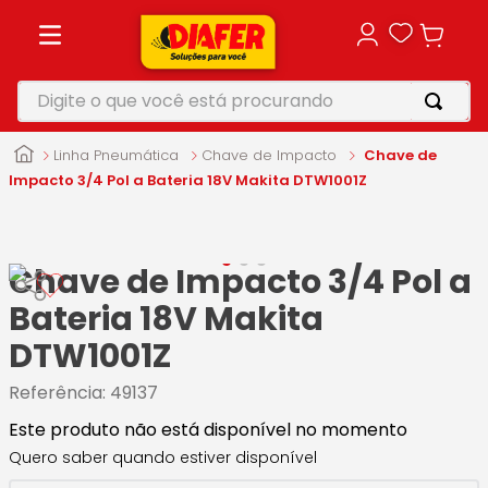
Digite o que você está procurando
TERMOS MAIS BUSCADOS
Linha Pneumática
Chave de Impacto
Chave de
1
º
motosserra
Impacto 3/4 Pol a Bateria 18V Makita DTW1001Z
2
º
vonixx
3
º
parafusadeira
Chave de Impacto 3/4 Pol a
4
º
furadeira
Bateria 18V Makita
5
º
makita
DTW1001Z
Referência
:
49137
Este produto não está disponível no momento
Quero saber quando estiver disponível