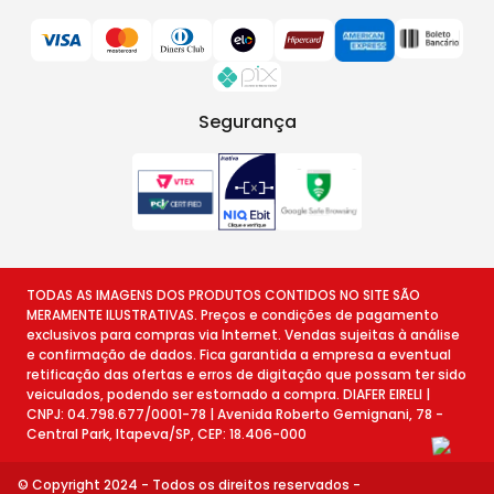
Segurança
TODAS AS IMAGENS DOS PRODUTOS CONTIDOS NO SITE SÃO
MERAMENTE ILUSTRATIVAS. Preços e condições de pagamento
exclusivos para compras via Internet. Vendas sujeitas à análise
e confirmação de dados. Fica garantida a empresa a eventual
retificação das ofertas e erros de digitação que possam ter sido
veiculados, podendo ser estornado a compra. DIAFER EIRELI |
CNPJ: 04.798.677/0001-78 | Avenida Roberto Gemignani, 78 -
Central Park, Itapeva/SP, CEP: 18.406-000
© Copyright 2024 - Todos os direitos reservados -