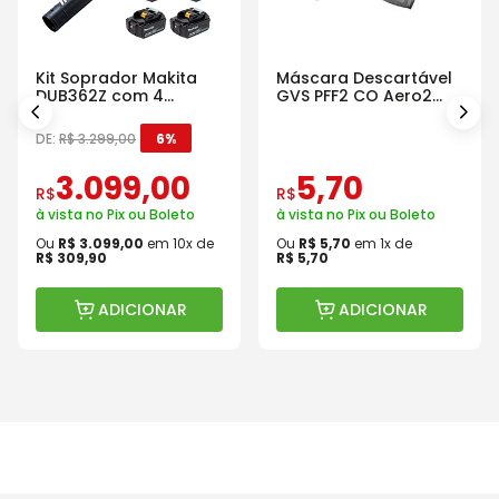
Kit Soprador Makita
Máscara Descartável
DUB362Z com 4
GVS PFF2 CO Aero2
Baterias Carregador e
Com Válvula
Maleta
DE:
R$
3
.
299
,
00
6%
3
.
099
,
00
5
,
70
R$
R$
à vista no Pix ou Boleto
à vista no Pix ou Boleto
Ou
R$
3
.
099
,
00
em
10
x de
Ou
R$
5
,
70
em
1
x de
R$
309
,
90
R$
5
,
70
ADICIONAR
ADICIONAR