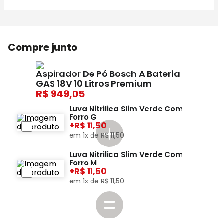
Compre junto
Aspirador De Pó Bosch A Bateria
GAS 18V 10 Litros Premium
949,05
Luva Nitrilica Slim Verde Com
Forro G
+
11,50
em
1
x de
R$
11
,
50
Luva Nitrilica Slim Verde Com
Forro M
+
11,50
em
1
x de
R$
11
,
50