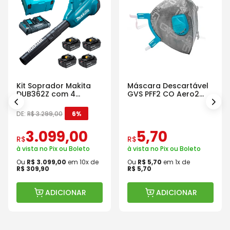
Kit Soprador Makita
Máscara Descartável
DUB362Z com 4
GVS PFF2 CO Aero2
Baterias Carregador e
Com Válvula
Maleta
DE:
R$
3
.
299
,
00
6%
3
.
099
,
00
5
,
70
R$
R$
à vista no Pix ou Boleto
à vista no Pix ou Boleto
Ou
R$
3
.
099
,
00
em
10
x de
Ou
R$
5
,
70
em
1
x de
R$
309
,
90
R$
5
,
70
ADICIONAR
ADICIONAR