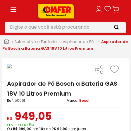
Digite o que você está procurando
TERMOS MAIS BUSCADOS
Automotivo e Funilaria
Aspirador de Pó
Aspirador de
1
º
motosserra
Pó Bosch a Bateria GAS 18V 10 Litros Premium
2
º
vonixx
3
º
parafusadeira
4
º
furadeira
Aspirador de Pó Bosch a Bateria GAS
5
º
makita
18V 10 Litros Premium
:
50661
Bosch
949
,
05
R$
à vista no Pix
Ou
R$
999
,
00
em
10
x de
R$
99
,
90
sem juros