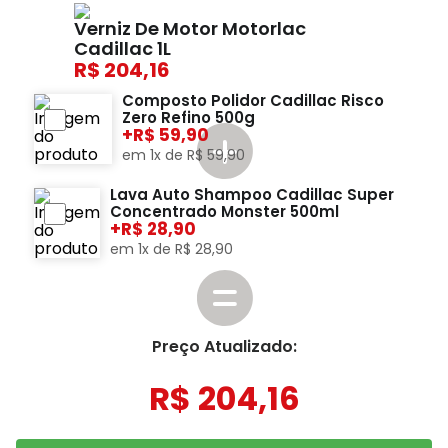
Verniz De Motor Motorlac
Cadillac 1L
204,16
Composto Polidor Cadillac Risco
Zero Refino 500g
+
59,90
em
1
x de
R$
59
,
90
Lava Auto Shampoo Cadillac Super
Concentrado Monster 500ml
+
28,90
em
1
x de
R$
28
,
90
Preço Atualizado:
R$
204
,
16