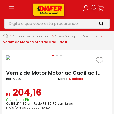
Digite o que você está procurando
TERMOS MAIS BUSCADOS
Automotivo e Funilaria
Acessórios para Veículos
1
º
motosserra
Verniz de Motor Motorlac Cadillac 1L
2
º
vonixx
3
º
parafusadeira
4
º
makita
Verniz de Motor Motorlac Cadillac 1L
5
º
furadeira
:
51279
Cadillac
204
,
16
R$
à vista no Pix
Ou
R$
214
,
90
em
7
x de
R$
30
,
70
sem juros
mais formas de pagamento