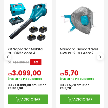
Kit Soprador Makita
Máscara Descartável
DUB362Z com 4
GVS PFF2 CO Aero2
Baterias Carregador e
Com Válvula
Maleta
DE:
R$
3
.
299
,
00
6%
3
.
099
,
00
5
,
70
R$
R$
à vista no Pix ou Boleto
à vista no Pix ou Boleto
Ou
R$
3
.
099
,
00
em
10
x de
Ou
R$
5
,
70
em
1
x de
R$
309
,
90
R$
5
,
70
ADICIONAR
ADICIONAR