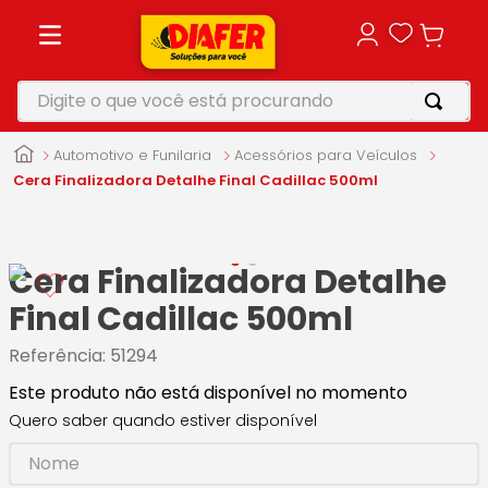
Digite o que você está procurando
TERMOS MAIS BUSCADOS
Automotivo e Funilaria
Acessórios para Veículos
1
º
motosserra
Cera Finalizadora Detalhe Final Cadillac 500ml
2
º
furadeira
3
º
vonixx
Cera Finalizadora Detalhe
4
º
parafusadeira
Final Cadillac 500ml
5
º
makita
Referência
:
51294
Este produto não está disponível no momento
Quero saber quando estiver disponível