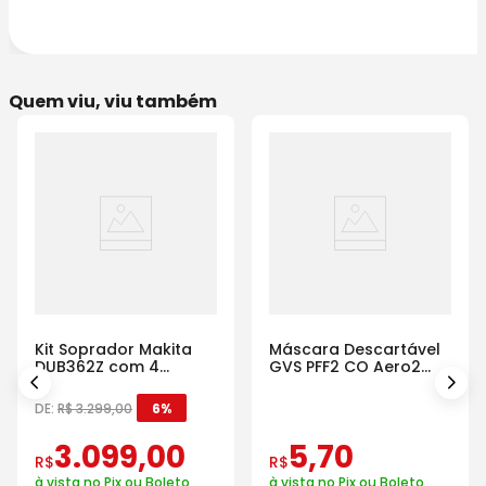
Quem viu, viu também
Kit Soprador Makita
Máscara Descartável
DUB362Z com 4
GVS PFF2 CO Aero2
Baterias Carregador e
Com Válvula
Maleta
DE:
R$
3
.
299
,
00
6%
3
.
099
,
00
5
,
70
R$
R$
à vista no Pix ou Boleto
à vista no Pix ou Boleto