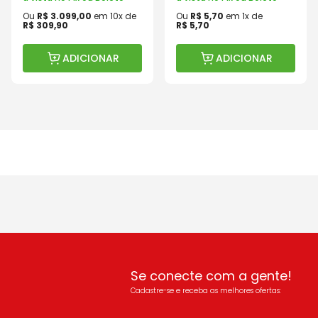
Ou
R$
3
.
099
,
00
em
10
x de
Ou
R$
5
,
70
em
1
x de
R$
309
,
90
R$
5
,
70
ADICIONAR
ADICIONAR
Se conecte com a gente!
Cadastre-se e receba as melhores ofertas: