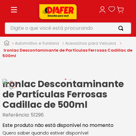
Digite o que você está procurando
TERMOS MAIS BUSCADOS
Automotivo e Funilaria
Acessórios para Veículos
1
º
motosserra
Ironlac Descontaminante de Partículas Ferrosas Cadillac de
500ml
2
º
vonixx
3
º
parafusadeira
Ironlac Descontaminante
4
º
furadeira
de Partículas Ferrosas
5
º
makita
Cadillac de 500ml
Referência
:
51296
Este produto não está disponível no momento
Quero saber quando estiver disponível