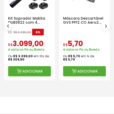
Kit Soprador Makita
Máscara Descartável
DUB362Z com 4
GVS PFF2 CO Aero2
Baterias Carregador e
Com Válvula
Maleta
DE:
R$
3
.
299
,
00
6%
3
.
099
,
00
5
,
70
R$
R$
à vista no Pix ou Boleto
à vista no Pix ou Boleto
Ou
R$
3
.
099
,
00
em
10
x de
Ou
R$
5
,
70
em
1
x de
R$
309
,
90
R$
5
,
70
ADICIONAR
ADICIONAR