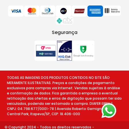
Segurança
TODAS AS IMAGENS DOS PRODUTOS CONTIDOS NO SITE SÃO
MERAMENTE ILUSTRATIVAS. Preços e condições de pagamento
exclusivos para compras via Internet. Vendas sujeitas à análise
e confirmação de dados. Fica garantida a empresa a eventual
retificação das ofertas e erros de digitação que possam ter sido
veiculados, podendo ser estornado a compra. DIAFER EIRELI |
CNPJ: 04.798.677/0001-78 | Avenida Roberto Gemignani, 78 -
Central Park, Itapeva/SP, CEP: 18.406-000
© Copyright 2024 - Todos os direitos reservados -