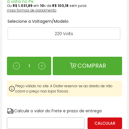
à vista no Pix
Ou
R$
1
.
031
,
89
em
10
x de
R$
103
,
18
sem juros
mais formas de pagamento
Selecione a Voltagem/Modelo
220 Volts
COMPRAR
－
＋
Preço válido no site. A Diafer reserva-se ao direito de não
cobrir o preço nas lojas físicas.
Calcule o valor do Frete e prazo de entrega