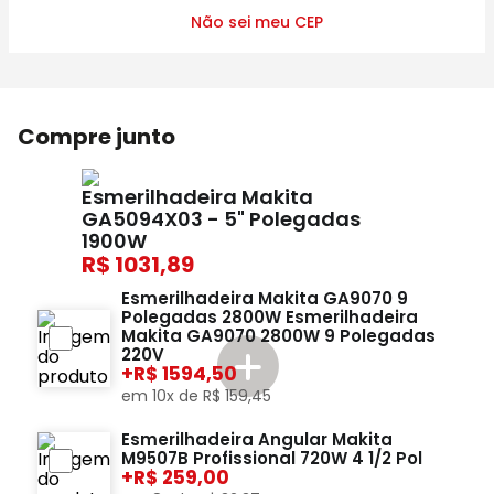
Não sei meu CEP
Compre junto
Esmerilhadeira Makita
GA5094X03 - 5" Polegadas
1900W
1031,89
Esmerilhadeira Makita GA9070 9
Polegadas 2800W Esmerilhadeira
Makita GA9070 2800W 9 Polegadas
220V
+
1594,50
em
10
x de
R$
159
,
45
Esmerilhadeira Angular Makita
M9507B Profissional 720W 4 1/2 Pol
+
259,00