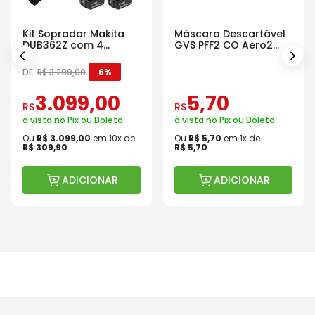
Kit Soprador Makita
Máscara Descartável
DUB362Z com 4
GVS PFF2 CO Aero2
Baterias Carregador e
Com Válvula
Maleta
DE:
R$
3
.
299
,
00
6%
3
.
099
,
00
5
,
70
R$
R$
à vista no Pix ou Boleto
à vista no Pix ou Boleto
Ou
R$
3
.
099
,
00
em
10
x de
Ou
R$
5
,
70
em
1
x de
R$
309
,
90
R$
5
,
70
ADICIONAR
ADICIONAR