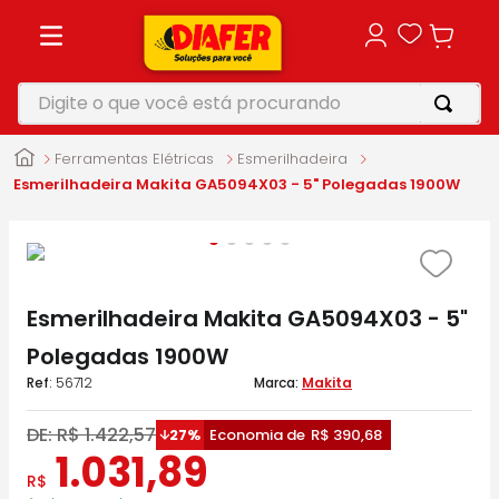
Digite o que você está procurando
TERMOS MAIS BUSCADOS
Ferramentas Elétricas
Esmerilhadeira
1
º
motosserra
Esmerilhadeira Makita GA5094X03 - 5" Polegadas 1900W
2
º
vonixx
3
º
parafusadeira
4
º
makita
Esmerilhadeira Makita GA5094X03 - 5"
5
º
furadeira
Polegadas 1900W
:
56712
Makita
DE:
R$
1
.
422
,
57
27%
Economia de
R$
390
,
68
1
.
031
,
89
R$