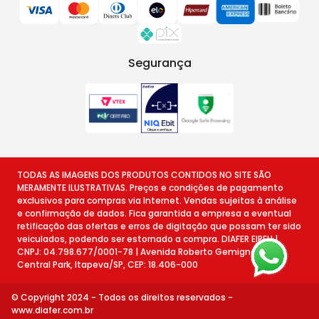
Segurança
TODAS AS IMAGENS DOS PRODUTOS CONTIDOS NO SITE SÃO
MERAMENTE ILUSTRATIVAS. Preços e condições de pagamento
exclusivos para compras via Internet. Vendas sujeitas à análise
e confirmação de dados. Fica garantida a empresa a eventual
retificação das ofertas e erros de digitação que possam ter sido
veiculados, podendo ser estornado a compra. DIAFER EIRELI |
CNPJ: 04.798.677/0001-78 | Avenida Roberto Gemignani, 78 -
Central Park, Itapeva/SP, CEP: 18.406-000
© Copyright 2024 - Todos os direitos reservados -
www.diafer.com.br