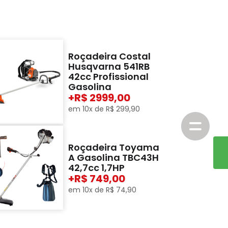
Roçadeira Costal
Husqvarna 541RB
42cc Profissional
Gasolina
+
2999,00
em
10
x de
R$
299
,
90
Roçadeira Toyama
A Gasolina TBC43H
42,7cc 1,7HP
+
749,00
em
10
x de
R$
74
,
90