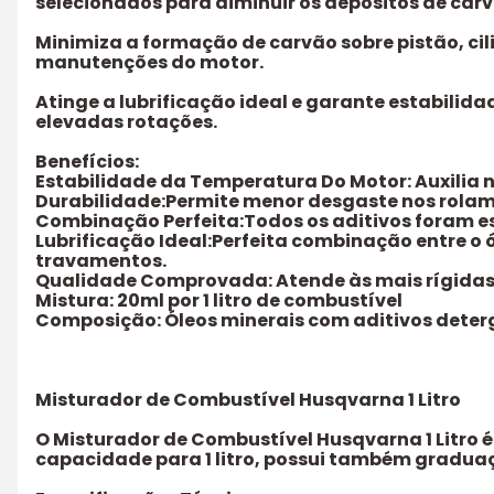
selecionados para diminuir os depósitos de car
Minimiza a formação de carvão sobre pistão, cil
manutenções do motor.
Atinge a lubrificação ideal e garante estabili
elevadas rotações.
Benefícios:
Estabilidade da Temperatura Do Motor: Auxilia 
Durabilidade:Permite menor desgaste nos rolam
Combinação Perfeita:Todos os aditivos foram es
Lubrificação Ideal:Perfeita combinação entre o 
travamentos.
Qualidade Comprovada: Atende às mais rígidas c
Mistura: 20ml por 1 litro de combustível
Composição: Óleos minerais com aditivos deterg
Misturador de Combustível Husqvarna 1 Litro
O Misturador de Combustível Husqvarna 1 Litro é
capacidade para 1 litro, possui também graduação 