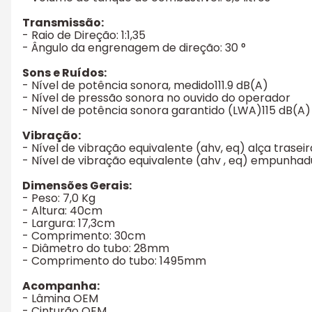
Transmissão:
- Raio de Direção: 1:1,35
- Ângulo da engrenagem de direção: 30 °
Sons e Ruídos:
- Nível de potência sonora, medido111.9 dB(A)
- Nível de pressão sonora no ouvido do operador
- Nível de potência sonora garantido (LWA)115 dB(A)
Vibração:
- Nível de vibração equivalente (ahv, eq) alça traseir
- Nível de vibração equivalente (ahv , eq) empunhadur
Dimensões Gerais:
- Peso: 7,0 Kg
- Altura: 40cm
- Largura: 17,3cm
- Comprimento: 30cm
- Diâmetro do tubo: 28mm
- Comprimento do tubo: 1495mm
Acompanha:
- Lâmina OEM
- Cinturão OEM