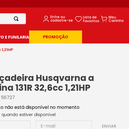
PROMOÇÃO
 E FUNILARIA
 1,21HP
oçadeira Husqvarna a
na 131R 32,6cc 1,21HP
:
56727
to não está disponível no momento
 quando estiver disponível
ENVIAR