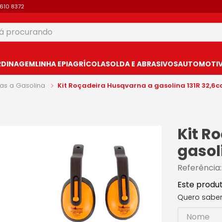
9610 8372
 procurando
USCADOS
RDINAGEM
LINHA EPI
AGRÍCOLA
SOLDA E ABRASIVOS
AUTOMOTIVO
as a Gasolina
Kit Roçadeira Husqvarna a gasolina 131R 32,6cc
Kit R
gasoli
Referência
Este produ
Quero saber