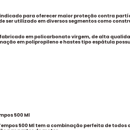
é indicado para oferecer maior proteção contra partí
e ser utilizado em diversos segmentos como construçã
é fabricado em policarbonato virgem, de alta qualida
mação em polipropileno e hastes tipo espátula pos
empos 500 Ml
 Tempos 500 Ml tem a combinação perfeita de todos 