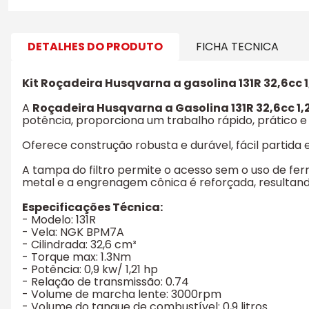
DETALHES DO PRODUTO
FICHA TECNICA
Kit Roçadeira Husqvarna a gasolina 131R 32,6cc 1
A
Roçadeira Husqvarna a Gasolina 131R 32,6cc 1,
potência, proporciona um trabalho rápido, prático e
Oferece construção robusta e durável, fácil partida
A tampa do filtro permite o acesso sem o uso de f
metal e a engrenagem cônica é reforçada, resultand
Especificações Técnica:
- Modelo: 131R
- Vela: NGK BPM7A
- Cilindrada: 32,6 cm³
- Torque max: 1.3Nm
- Potência: 0,9 kw/ 1,21 hp
- Relação de transmissão: 0.74
- Volume de marcha lente: 3000rpm
- Volume do tanque de combustível: 0,9 litros