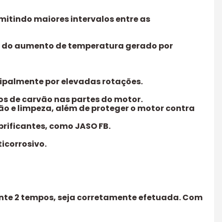
mitindo maiores intervalos entre as
ole do aumento de temperatura gerado por
ipalmente por elevadas rotações.
s de carvão nas partes do motor.
ção e limpeza, além de proteger o motor contra
rificantes, como JASO FB.
icorrosivo.
cante 2 tempos, seja corretamente efetuada. Com