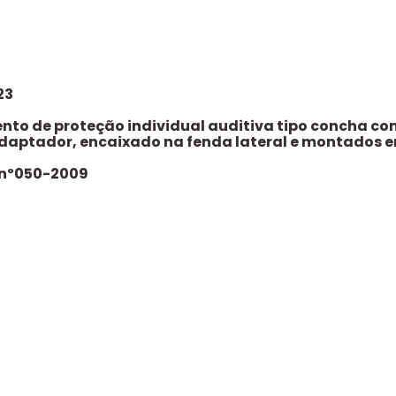
23
to de proteção individual auditiva tipo concha com
aptador, encaixado na fenda lateral e montados em
r nº050-2009