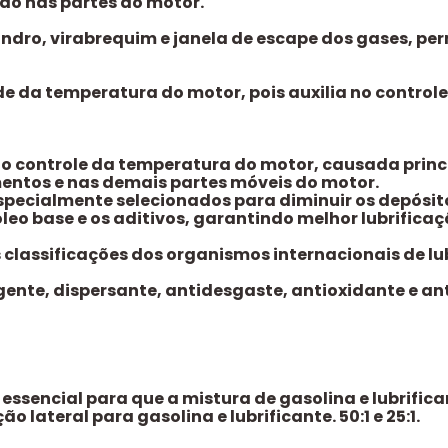
vão nas partes do motor.
indro, virabrequim e janela de escape dos gases, per
dade da temperatura do motor, pois auxilia no contr
no controle da temperatura do motor, causada princ
entos e nas demais partes móveis do motor.
pecialmente selecionados para diminuir os depósito
óleo base e os aditivos, garantindo melhor lubrifica
lassificações dos organismos internacionais de lub
ente, dispersante, antidesgaste, antioxidante e ant
 essencial para que a mistura de gasolina e lubrifi
lateral para gasolina e lubrificante. 50:1 e 25:1.