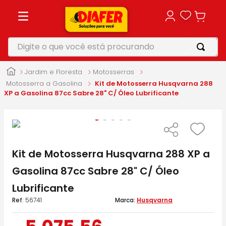
Digite o que você está procurando
TERMOS MAIS BUSCADOS
Jardim e Floresta
Motosserras
1
º
motosserra
Motosserra a Gasolina
Kit de Motosserra Husqvarna 288
XP a Gasolina 87cc Sabre 28" C/ Óleo Lubrificante
2
º
furadeira
3
º
vonixx
4
º
parafusadeira
Kit de Motosserra Husqvarna 288 XP a
5
º
makita
Gasolina 87cc Sabre 28" C/ Óleo
Lubrificante
:
56741
Husqvarna