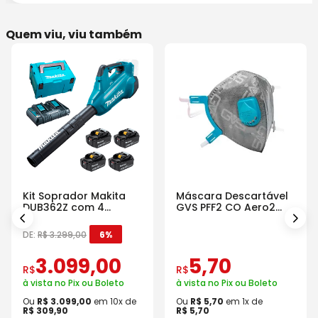
Quem viu, viu também
Kit Soprador Makita
Máscara Descartável
DUB362Z com 4
GVS PFF2 CO Aero2
Baterias Carregador e
Com Válvula
Maleta
DE:
R$
3
.
299
,
00
6%
3
.
099
,
00
5
,
70
R$
R$
à vista no Pix ou Boleto
à vista no Pix ou Boleto
Ou
R$
3
.
099
,
00
em
10
x de
Ou
R$
5
,
70
em
1
x de
R$
309
,
90
R$
5
,
70