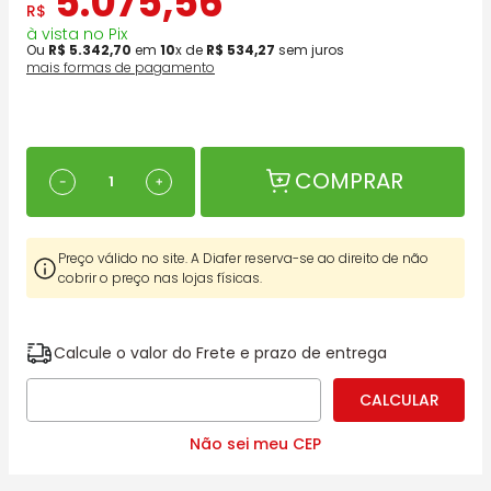
5
.
075
,
56
R$
à vista no Pix
Ou
R$
5
.
342
,
70
em
10
x de
R$
534
,
27
sem juros
mais formas de pagamento
COMPRAR
－
＋
Preço válido no site. A Diafer reserva-se ao direito de não
cobrir o preço nas lojas físicas.
Calcule o valor do Frete e prazo de entrega
Não sei meu CEP