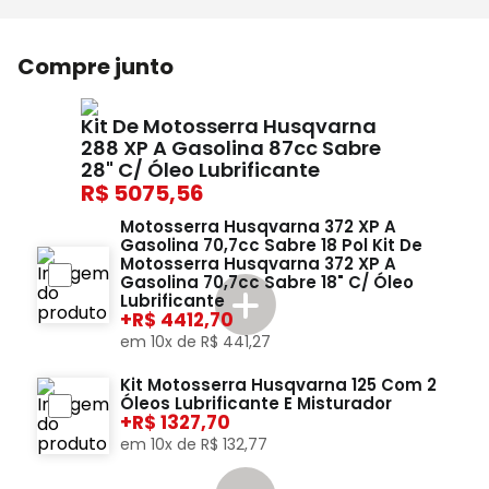
Compre junto
Kit De Motosserra Husqvarna
288 XP A Gasolina 87cc Sabre
28" C/ Óleo Lubrificante
5075,56
Motosserra Husqvarna 372 XP A
Gasolina 70,7cc Sabre 18 Pol Kit De
Motosserra Husqvarna 372 XP A
Gasolina 70,7cc Sabre 18" C/ Óleo
Lubrificante
+
4412,70
em
10
x de
R$
441
,
27
Kit Motosserra Husqvarna 125 Com 2
Óleos Lubrificante E Misturador
+
1327,70
em
10
x de
R$
132
,
77