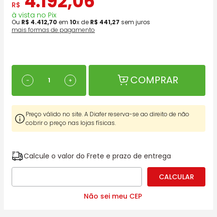
4
.
192
,
06
R$
à vista no Pix
Ou
R$
4
.
412
,
70
em
10
x de
R$
441
,
27
sem juros
mais formas de pagamento
COMPRAR
－
＋
Preço válido no site. A Diafer reserva-se ao direito de não
cobrir o preço nas lojas físicas.
Calcule o valor do Frete e prazo de entrega
Não sei meu CEP