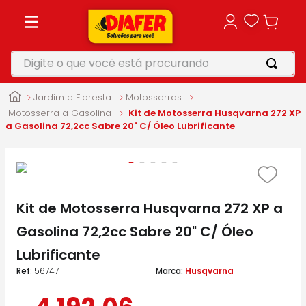
Digite o que você está procurando
TERMOS MAIS BUSCADOS
Jardim e Floresta
Motosserras
1
º
motosserra
Motosserra a Gasolina
Kit de Motosserra Husqvarna 272 XP
a Gasolina 72,2cc Sabre 20" C/ Óleo Lubrificante
2
º
furadeira
3
º
makita
4
º
parafusadeira
Kit de Motosserra Husqvarna 272 XP a
5
º
vonixx
Gasolina 72,2cc Sabre 20" C/ Óleo
Lubrificante
:
56747
Husqvarna