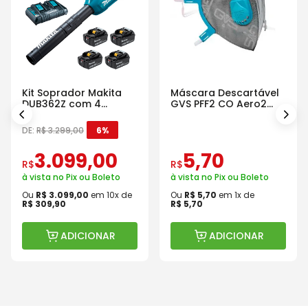
Kit Soprador Makita
Máscara Descartável
DUB362Z com 4
GVS PFF2 CO Aero2
Baterias Carregador e
Com Válvula
Maleta
DE:
R$
3
.
299
,
00
6%
3
.
099
,
00
5
,
70
R$
R$
à vista no Pix ou Boleto
à vista no Pix ou Boleto
Ou
R$
3
.
099
,
00
em
10
x de
Ou
R$
5
,
70
em
1
x de
R$
309
,
90
R$
5
,
70
ADICIONAR
ADICIONAR