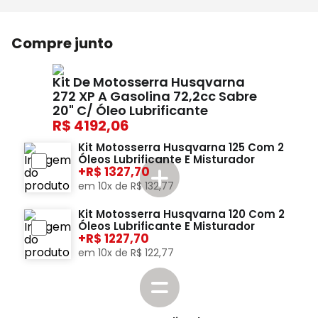
Compre junto
Kit De Motosserra Husqvarna
272 XP A Gasolina 72,2cc Sabre
20" C/ Óleo Lubrificante
4192,06
Kit Motosserra Husqvarna 125 Com 2
Óleos Lubrificante E Misturador
+
1327,70
em
10
x de
R$
132
,
77
Kit Motosserra Husqvarna 120 Com 2
Óleos Lubrificante E Misturador
+
1227,70
em
10
x de
R$
122
,
77