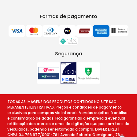
Formas de pagamento
Segurança
TODAS AS IMAGENS DOS PRODUTOS CONTIDOS NO SITE SÃO
MERAMENTE ILUSTRATIVAS. Preços e condições de pagamento
exclusivos para compras via Internet. Vendas sujeitas à análise
e confirmação de dados. Fica garantida a empresa a eventual
retificação das ofertas e erros de digitação que possam ter sido
veiculados, podendo ser estornado a compra. DIAFER EIRELI |
CNPJ: 04.798.677/0001-78 | Avenida Roberto Gemignani, 78 -