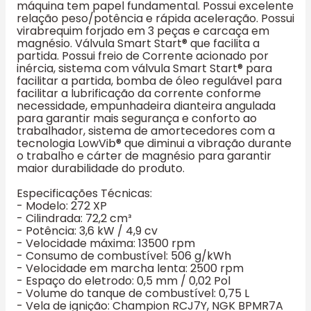
máquina tem papel fundamental. Possui excelente
relação peso/potência e rápida aceleração. Possui
virabrequim forjado em 3 peças e carcaça em
magnésio. Válvula Smart Start® que facilita a
partida. Possui freio de Corrente acionado por
inércia, sistema com válvula Smart Start® para
facilitar a partida, bomba de óleo regulável para
facilitar a lubrificação da corrente conforme
necessidade, empunhadeira dianteira angulada
para garantir mais segurança e conforto ao
trabalhador, sistema de amortecedores com a
tecnologia LowVib® que diminui a vibração durante
o trabalho e cárter de magnésio para garantir
maior durabilidade do produto.
Especificações Técnicas:
- Modelo: 272 XP
- Cilindrada: 72,2 cm³
- Potência: 3,6 kW / 4,9 cv
- Velocidade máxima: 13500 rpm
- Consumo de combustível: 506 g/kWh
- Velocidade em marcha lenta: 2500 rpm
- Espaço do eletrodo: 0,5 mm / 0,02 Pol
- Volume do tanque de combustível: 0,75 L
- Vela de ignição: Champion RCJ7Y, NGK BPMR7A