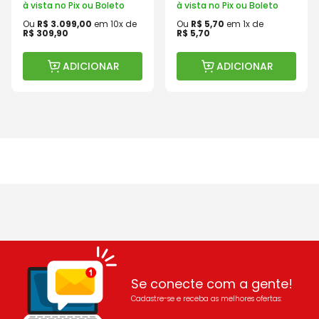
à vista no Pix ou Boleto
à vista no Pix ou Boleto
Ou
R$
3
.
099
,
00
em
10
x de
Ou
R$
5
,
70
em
1
x de
R$
309
,
90
R$
5
,
70
ADICIONAR
ADICIONAR
Se conecte com a gente!
Cadastre-se e receba as melhores ofertas: