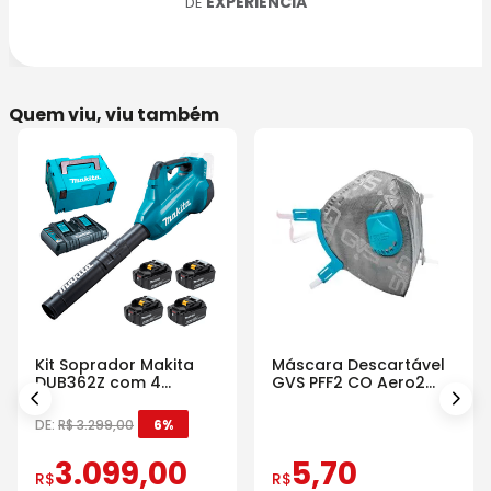
EXPERIÊNCIA
DE
Quem viu, viu também
Kit Soprador Makita
Máscara Descartável
DUB362Z com 4
GVS PFF2 CO Aero2
Baterias Carregador e
Com Válvula
Maleta
DE:
R$
3
.
299
,
00
6%
3
.
099
,
00
5
,
70
R$
R$