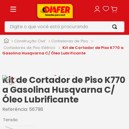
Digite o que você está procurando
TERMOS MAIS BUSCADOS
Construção Civil
Cortadores de Piso
1
º
motosserra
Cortadores de Piso Elétrico
Kit de Cortador de Piso K770 a
Gasolina Husqvarna C/ Óleo Lubrificante
2
º
vonixx
3
º
parafusadeira
Kit de Cortador de Piso K770
4
º
furadeira
a Gasolina Husqvarna C/
5
º
makita
Óleo Lubrificante
Referência
:
56798
Tensão