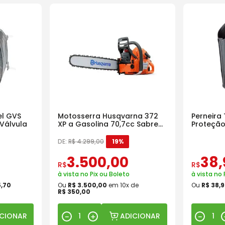
l GVS
Motosserra Husqvarna 372
Perneira
Válvula
XP a Gasolina 70,7cc Sabre
Proteçã
18 Pol
DE:
R$
4
.
299
,
00
19%
3
.
500
,
00
38
,
R$
R$
à vista no Pix ou Boleto
à vista no 
5
,
70
Ou
R$
3
.
500
,
00
em
10
x de
Ou
R$
38
,
9
R$
350
,
00
ICIONAR
ADICIONAR
－
＋
－