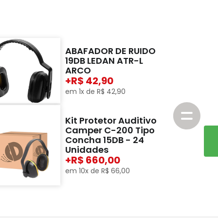
ABAFADOR DE RUIDO
19DB LEDAN ATR-L
ARCO
+
42,90
em
1
x de
R$
42
,
90
Kit Protetor Auditivo
Camper C-200 Tipo
Concha 15DB - 24
Unidades
+
660,00
em
10
x de
R$
66
,
00