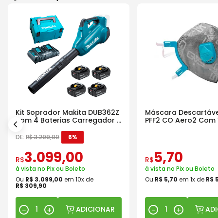
Kit Soprador Makita DUB362Z
Máscara Descartáve
com 4 Baterias Carregador e
PFF2 CO Aero2 Com 
Maleta
DE:
R$
3
.
299
,
00
6%
3
.
099
,
00
5
,
70
R$
R$
à vista no Pix ou Boleto
à vista no Pix ou Boleto
Ou
R$
3
.
099
,
00
em
10
x de
Ou
R$
5
,
70
em
1
x de
R$
R$
309
,
90
ADICIONAR
AD
－
＋
－
＋