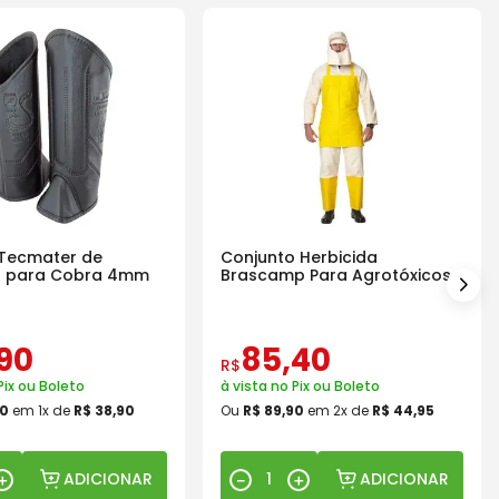
 Tecmater de
Conjunto Herbicida
o para Cobra 4mm
Brascamp Para Agrotóxicos
30 Lavagens
90
85
,
40
R$
Pix ou Boleto
à vista no Pix ou Boleto
0
em
1
x de
R$
38
,
90
Ou
R$
89
,
90
em
2
x de
R$
44
,
95
ADICIONAR
ADICIONAR
＋
－
＋