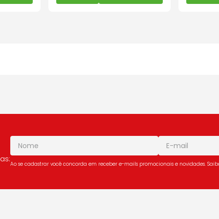
as:
Ao se cadastrar você concorda em receber e-mails promocionais e novidades. Sai