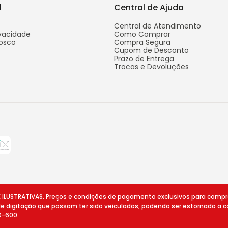
l
Central de Ajuda
Central de Atendimento
ivacidade
Como Comprar
osco
Compra Segura
Cupom de Desconto
Prazo de Entrega
Trocas e Devoluções
STRATIVAS. Preços e condições de pagamento exclusivos para compras v
 de digitação que possam ter sido veiculados, podendo ser estornado a c
10-600