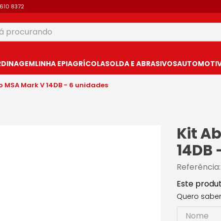
9610 8372
 procurando
USCADOS
RDINAGEM
LINHA EPI
AGRÍCOLA
SOLDA E ABRASIVOS
AUTOMOTIVO
o MSA Mark V 14DB - 6 unidades
Kit A
14DB 
Referência
Este produ
Quero saber