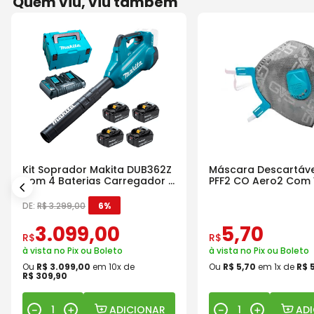
Quem viu, viu também
Kit Soprador Makita DUB362Z
Máscara Descartáve
com 4 Baterias Carregador e
PFF2 CO Aero2 Com 
Maleta
DE:
R$
3
.
299
,
00
6%
3
.
099
,
00
5
,
70
R$
R$
à vista no Pix ou Boleto
à vista no Pix ou Boleto
Ou
R$
3
.
099
,
00
em
10
x de
Ou
R$
5
,
70
em
1
x de
R$
R$
309
,
90
ADICIONAR
AD
－
＋
－
＋