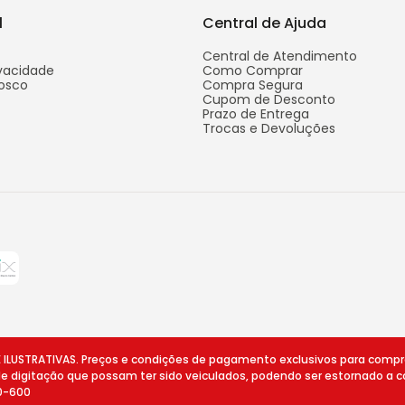
l
Central de Ajuda
Central de Atendimento
ivacidade
Como Comprar
osco
Compra Segura
Cupom de Desconto
Prazo de Entrega
Trocas e Devoluções
STRATIVAS. Preços e condições de pagamento exclusivos para compras v
 de digitação que possam ter sido veiculados, podendo ser estornado a c
10-600