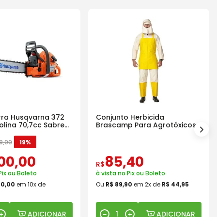
ra Husqvarna 372
Conjunto Herbicida
olina 70,7cc Sabre
Brascamp Para Agrotóxicos
30 Lavagens
9
,
00
19%
00
,
00
85
,
40
R$
Pix ou Boleto
à vista no Pix ou Boleto
00
,
00
em
10
x de
Ou
R$
89
,
90
em
2
x de
R$
44
,
95
ADICIONAR
ADICIONAR
＋
－
＋