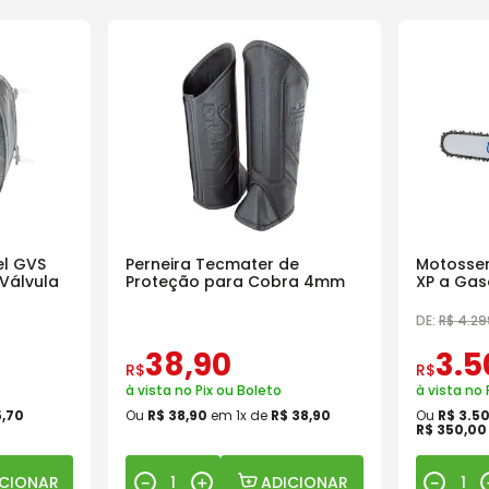
l GVS
Perneira Tecmater de
Motosser
Válvula
Proteção para Cobra 4mm
XP a Gas
18 Pol
DE:
R$
4
.
29
38
,
90
3
.
5
R$
R$
à vista no Pix ou Boleto
à vista no 
5
,
70
Ou
R$
38
,
90
em
1
x de
R$
38
,
90
Ou
R$
3
.
5
R$
350
,
00
ICIONAR
ADICIONAR
－
＋
－