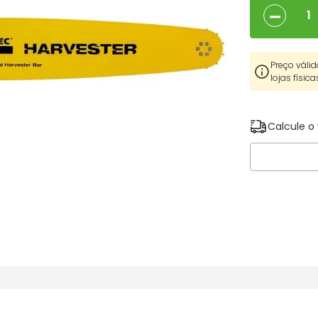
－
Preço válid
lojas física
Calcule o 