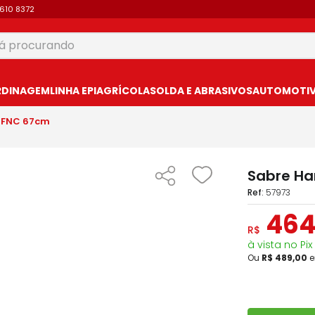
9610 8372
 procurando
USCADOS
RDINAGEM
LINHA EPI
AGRÍCOLA
SOLDA E ABRASIVOS
AUTOMOTIVO
RFNC 67cm
Sabre Ha
:
57973
46
R$
à vista no Pix
Ou
R$
489
,
00