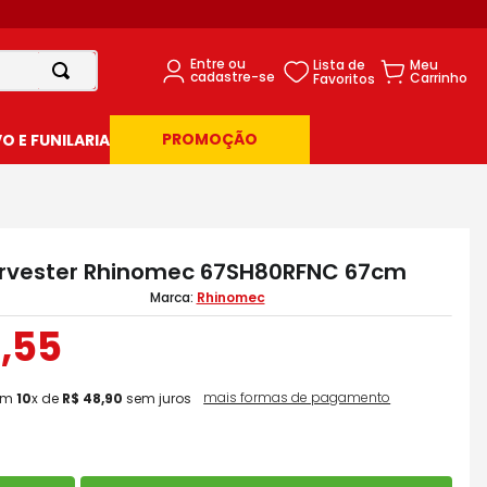
PROMOÇÃO
 E FUNILARIA
rvester Rhinomec 67SH80RFNC 67cm
Rhinomec
4
,
55
mais formas de pagamento
em
10
x de
R$
48
,
90
sem juros