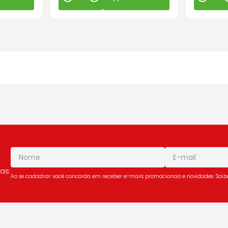
as:
Ao se cadastrar você concorda em receber e-mails promocionais e novidades. Sai