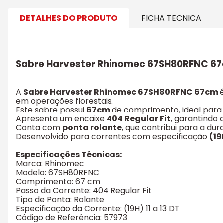
DETALHES DO PRODUTO
FICHA TECNICA
Sabre Harvester Rhinomec 67SH80RFNC 6
A
Sabre Harvester Rhinomec 67SH80RFNC 67cm
em operações florestais.
Este sabre possui
67cm
de comprimento, ideal para 
Apresenta um encaixe
404 Regular Fit
, garantindo
Conta com
ponta rolante
, que contribui para a dura
Desenvolvido para correntes com especificação
(19
Especificações Técnicas:
Marca: Rhinomec
Modelo: 67SH80RFNC
Comprimento: 67 cm
Passo da Corrente: 404 Regular Fit
Tipo de Ponta: Rolante
Especificação da Corrente: (19H) 11 a 13 DT
Código de Referência: 57973