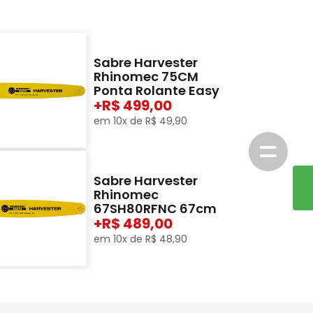
Sabre Harvester
Rhinomec 75CM
Ponta Rolante Easy
+
499,00
em
10
x de
R$
49
,
90
Sabre Harvester
Rhinomec
67SH80RFNC 67cm
+
489,00
em
10
x de
R$
48
,
90