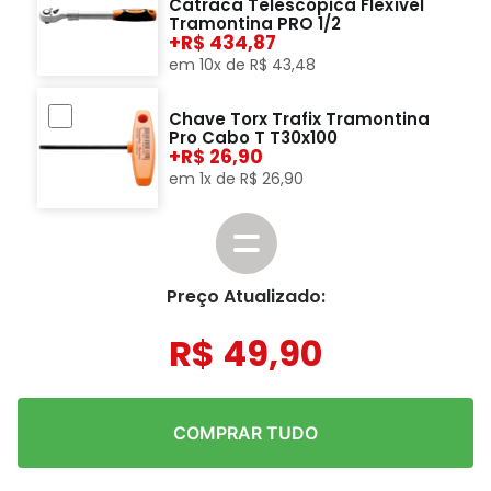
Catraca Telescópica Flexível
Tramontina PRO 1/2
+
434,87
em
10
x de
R$
43
,
48
Chave Torx Trafix Tramontina
Pro Cabo T T30x100
+
26,90
em
1
x de
R$
26
,
90
Preço Atualizado:
R$
49
,
90
COMPRAR TUDO