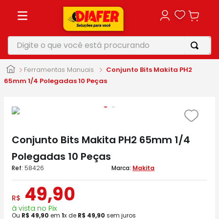
Digite o que você está procurando
TERMOS MAIS BUSCADOS
Ferramentas Manuais
Conjunto Bits Makita PH2
1
º
motosserra
65mm 1/4 Polegadas 10 Peças
2
º
vonixx
3
º
parafusadeira
4
º
makita
Conjunto Bits Makita PH2 65mm 1/4
5
º
furadeira
Polegadas 10 Peças
:
58426
Makita
49
,
90
R$
à vista no Pix
Ou
R$
49
,
90
em
1
x de
R$
49
,
90
sem juros