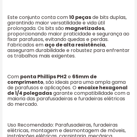
Este conjunto conta com
10 peças
de bits duplas,
garantindo maior versatilidade e vida útil
prolongada. Os bits são
magnetizados
,
proporcionando maior praticidade e segurança ao
fixar parafusos, evitando quedas e perdas.
Fabricados em
aço de alta resistência
,
asseguram durabilidade e robustez para enfrentar
os trabalhos mais exigentes.
Com
ponta Phillips PH2
e
65mm de
comprimento
, são ideais para uma ampla gama
de parafusos e aplicações. O
encaixe hexagonal
de 1/4 polegadas
garante compatibilidade com a
maioria das parafusadeiras e furadeiras elétricas
do mercado.
Uso Recomendado: Parafusadeiras, furadeiras
elétricas, montagem e desmontagem de móveis,
instalações elétricas, carpintaria, mecânica,