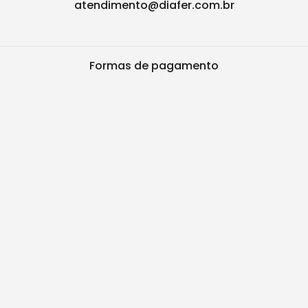
atendimento@diafer.com.br
Formas de pagamento
Segurança
TODAS AS IMAGENS DOS PRODUTOS CONTIDOS NO SITE SÃO
MERAMENTE ILUSTRATIVAS. Preços e condições de pagamento
exclusivos para compras via Internet. Vendas sujeitas à análise
e confirmação de dados. Fica garantida a empresa a eventual
retificação das ofertas e erros de digitação que possam ter sido