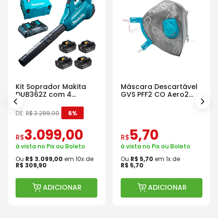
Kit Soprador Makita
Máscara Descartável
DUB362Z com 4
GVS PFF2 CO Aero2
Baterias Carregador e
Com Válvula
Maleta
DE:
R$
3
.
299
,
00
6%
3
.
099
,
00
5
,
70
R$
R$
à vista no Pix ou Boleto
à vista no Pix ou Boleto
Ou
R$
3
.
099
,
00
em
10
x de
Ou
R$
5
,
70
em
1
x de
R$
309
,
90
R$
5
,
70
ADICIONAR
ADICIONAR