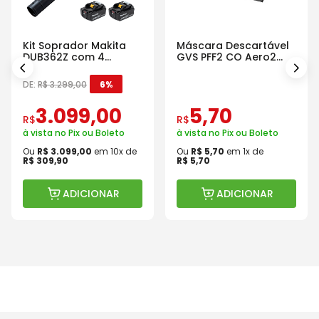
Kit Soprador Makita
Máscara Descartável
DUB362Z com 4
GVS PFF2 CO Aero2
Baterias Carregador e
Com Válvula
Maleta
DE:
R$
3
.
299
,
00
6%
3
.
099
,
00
5
,
70
R$
R$
à vista no Pix ou Boleto
à vista no Pix ou Boleto
Ou
R$
3
.
099
,
00
em
10
x de
Ou
R$
5
,
70
em
1
x de
R$
309
,
90
R$
5
,
70
ADICIONAR
ADICIONAR