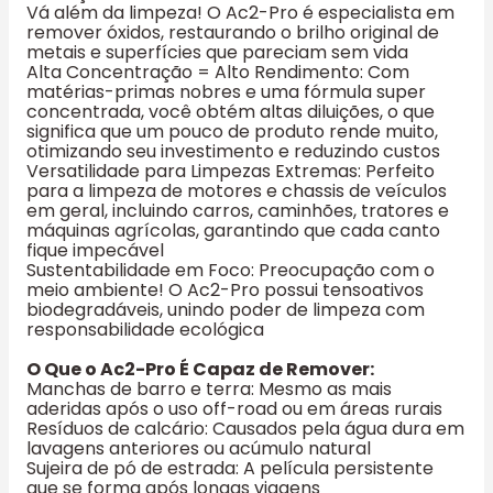
Vá além da limpeza! O Ac2-Pro é especialista em
remover óxidos, restaurando o brilho original de
metais e superfícies que pareciam sem vida
Alta Concentração = Alto Rendimento: Com
matérias-primas nobres e uma fórmula super
concentrada, você obtém altas diluições, o que
significa que um pouco de produto rende muito,
otimizando seu investimento e reduzindo custos
Versatilidade para Limpezas Extremas: Perfeito
para a limpeza de motores e chassis de veículos
em geral, incluindo carros, caminhões, tratores e
máquinas agrícolas, garantindo que cada canto
fique impecável
Sustentabilidade em Foco: Preocupação com o
meio ambiente! O Ac2-Pro possui tensoativos
biodegradáveis, unindo poder de limpeza com
responsabilidade ecológica
O Que o Ac2-Pro É Capaz de Remover:
Manchas de barro e terra: Mesmo as mais
aderidas após o uso off-road ou em áreas rurais
Resíduos de calcário: Causados pela água dura em
lavagens anteriores ou acúmulo natural
Sujeira de pó de estrada: A película persistente
que se forma após longas viagens