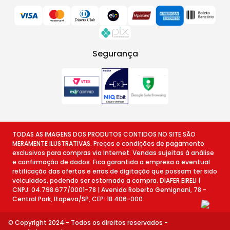
Segurança
TODAS AS IMAGENS DOS PRODUTOS CONTIDOS NO SITE SÃO
MERAMENTE ILUSTRATIVAS. Preços e condições de pagamento
exclusivos para compras via Internet. Vendas sujeitas à análise
e confirmação de dados. Fica garantida a empresa a eventual
retificação das ofertas e erros de digitação que possam ter sido
veiculados, podendo ser estornado a compra. DIAFER EIRELI |
CNPJ: 04.798.677/0001-78 | Avenida Roberto Gemignani, 78 -
Central Park, Itapeva/SP, CEP: 18.406-000
© Copyright 2024 - Todos os direitos reservados -