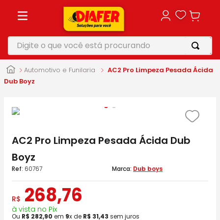
Digite o que você está procurando
TERMOS MAIS BUSCADOS
Automotivo e Funilaria
AC2 Pro Limpeza Pesada Ácida
1
º
motosserra
Dub Boyz
2
º
vonixx
3
º
parafusadeira
4
º
furadeira
AC2 Pro Limpeza Pesada Ácida Dub
5
º
makita
Boyz
:
60767
Dub boys
268
,
76
R$
à vista no Pix
Ou
R$
282
,
90
em
9
x de
R$
31
,
43
sem juros