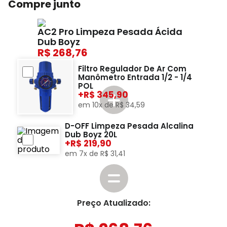
Compre junto
AC2 Pro Limpeza Pesada Ácida
Dub Boyz
268,76
Filtro Regulador De Ar Com
Manômetro Entrada 1/2 - 1/4
POL
+
345,90
em
10
x de
R$
34
,
59
D-OFF Limpeza Pesada Alcalina
Dub Boyz 20L
+
219,90
em
7
x de
R$
31
,
41
Preço Atualizado: