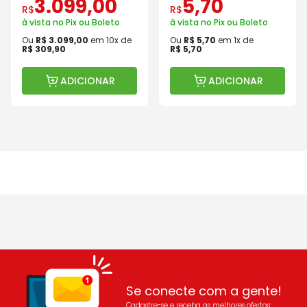
3
.
099
,
00
5
,
70
R$
R$
à vista no Pix ou Boleto
à vista no Pix ou Boleto
Ou
R$
3
.
099
,
00
em
10
x de
Ou
R$
5
,
70
em
1
x de
R$
309
,
90
R$
5
,
70
ADICIONAR
ADICIONAR
Se conecte com a gente!
Cadastre-se e receba as melhores ofertas: