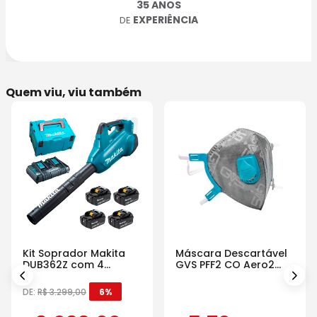
35 ANOS
EXPERIÊNCIA
DE
Quem viu, viu também
Kit Soprador Makita
Máscara Descartável
DUB362Z com 4
GVS PFF2 CO Aero2
Baterias Carregador e
Com Válvula
Maleta
DE:
R$
3
.
299
,
00
6%