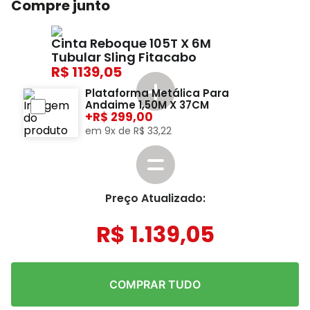
Compre junto
Cinta Reboque 105T X 6M
Tubular Sling Fitacabo
1139,05
Plataforma Metálica Para
Andaime 1,50M X 37CM
+
299,00
em
9
x de
R$
33
,
22
Preço Atualizado:
R$
1
.
139
,
05
COMPRAR TUDO