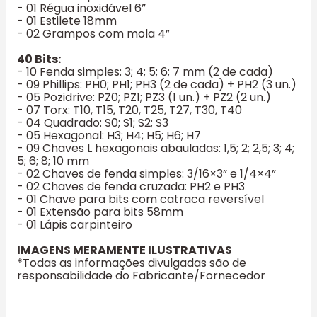
- 01 Régua inoxidável 6”
- 01 Estilete 18mm
- 02 Grampos com mola 4”
40 Bits:
- 10 Fenda simples: 3; 4; 5; 6; 7 mm (2 de cada)
- 09 Phillips: PH0; PH1; PH3 (2 de cada) + PH2 (3 un.)
- 05 Pozidrive: PZ0; PZ1; PZ3 (1 un.) + PZ2 (2 un.)
- 07 Torx: T10, T15, T20, T25, T27, T30, T40
- 04 Quadrado: S0; S1; S2; S3
- 05 Hexagonal: H3; H4; H5; H6; H7
- 09 Chaves L hexagonais abauladas: 1,5; 2; 2,5; 3; 4;
5; 6; 8; 10 mm
- 02 Chaves de fenda simples: 3/16×3” e 1/4×4”
- 02 Chaves de fenda cruzada: PH2 e PH3
- 01 Chave para bits com catraca reversível
- 01 Extensão para bits 58mm
- 01 Lápis carpinteiro
IMAGENS MERAMENTE ILUSTRATIVAS
*Todas as informações divulgadas são de
responsabilidade do Fabricante/Fornecedor