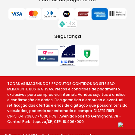
Segurança
TODAS AS IMAGENS DOS PRODUTOS CONTIDOS NO SITE SÃO
MERAMENTE ILUSTRATIVAS. Preços e condições de pagamento
exclusivos para compras via Internet. Vendas sujeitas à análise
e confirmação de dados. Fica garantida a empresa a eventual
retificação das ofertas e erros de digitação que possam ter sido
veiculados, podendo ser estornado a compra. DIAFER EIRELI |
CNPJ: 04.798.677/0001-78 | Avenida Roberto Gemignani, 78 -
Central Park, Itapeva/SP, CEP: 18.406-000