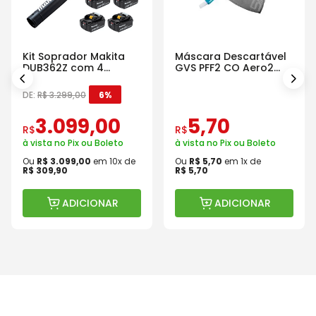
Kit Soprador Makita
Máscara Descartável
DUB362Z com 4
GVS PFF2 CO Aero2
Baterias Carregador e
Com Válvula
Maleta
DE:
R$
3
.
299
,
00
6%
3
.
099
,
00
5
,
70
R$
R$
à vista no Pix ou Boleto
à vista no Pix ou Boleto
Ou
R$
3
.
099
,
00
em
10
x de
Ou
R$
5
,
70
em
1
x de
R$
309
,
90
R$
5
,
70
ADICIONAR
ADICIONAR