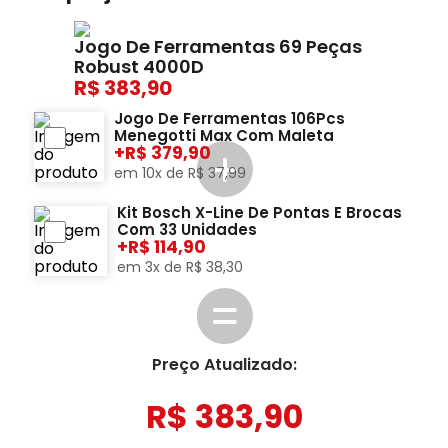
Jogo De Ferramentas 69 Peças
Robust 4000D
383,90
Jogo De Ferramentas 106Pcs
Menegotti Max Com Maleta
+
379,90
em
10
x de
R$
37
,
99
Kit Bosch X-Line De Pontas E Brocas
Com 33 Unidades
+
114,90
em
3
x de
R$
38
,
30
Preço Atualizado:
R$
383
,
90