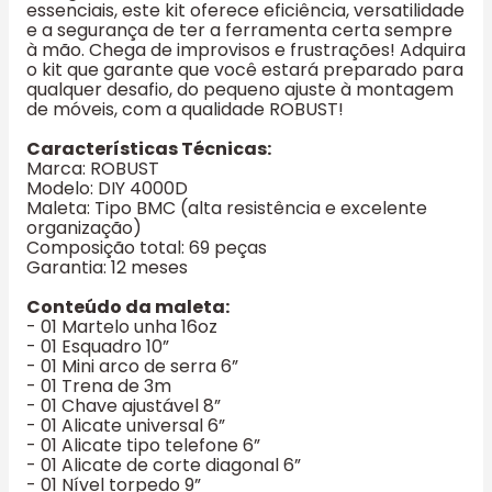
essenciais, este kit oferece eficiência, versatilidade
e a segurança de ter a ferramenta certa sempre
à mão. Chega de improvisos e frustrações! Adquira
o kit que garante que você estará preparado para
qualquer desafio, do pequeno ajuste à montagem
de móveis, com a qualidade ROBUST!
Características Técnicas:
Marca: ROBUST
Modelo: DIY 4000D
Maleta: Tipo BMC (alta resistência e excelente
organização)
Composição total: 69 peças
Garantia: 12 meses
Conteúdo da maleta:
- 01 Martelo unha 16oz
- 01 Esquadro 10”
- 01 Mini arco de serra 6”
- 01 Trena de 3m
- 01 Chave ajustável 8”
- 01 Alicate universal 6”
- 01 Alicate tipo telefone 6”
- 01 Alicate de corte diagonal 6”
- 01 Nível torpedo 9”