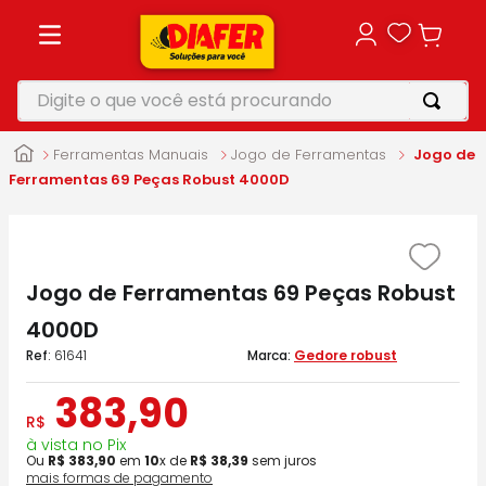
Digite o que você está procurando
TERMOS MAIS BUSCADOS
Ferramentas Manuais
Jogo de Ferramentas
Jogo de
1
º
motosserra
Ferramentas 69 Peças Robust 4000D
2
º
furadeira
3
º
vonixx
Jogo de Ferramentas 69 Peças Robust
4
º
parafusadeira
4000D
5
º
makita
:
61641
Gedore robust
383
,
90
R$
à vista no Pix
Ou
R$
383
,
90
em
10
x de
R$
38
,
39
sem juros
mais formas de pagamento