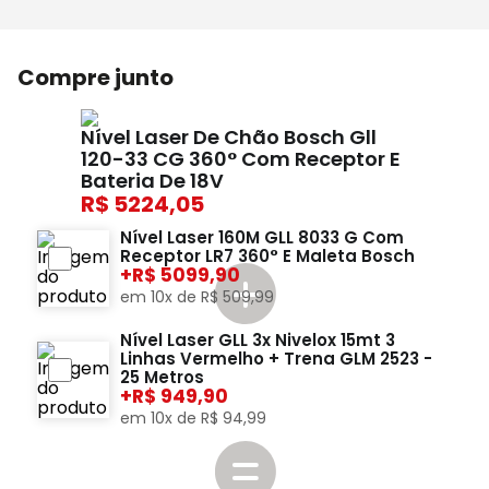
Compre junto
Nível Laser De Chão Bosch Gll
120-33 CG 360° Com Receptor E
Bateria De 18V
5224,05
Nível Laser 160M GLL 8033 G Com
Receptor LR7 360° E Maleta Bosch
+
5099,90
em
10
x de
R$
509
,
99
Nível Laser GLL 3x Nivelox 15mt 3
Linhas Vermelho + Trena GLM 2523 -
25 Metros
+
949,90
em
10
x de
R$
94
,
99