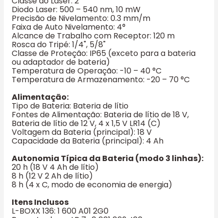
Classe do Laser: 2
Diodo Laser: 500 – 540 nm, 10 mW
Precisão de Nivelamento: 0.3 mm/m
Faixa de Auto Nivelamento: 4°
Alcance de Trabalho com Receptor: 120 m
Rosca do Tripé: 1/4", 5/8"
Classe de Proteção: IP65 (exceto para a bateria
ou adaptador de bateria)
Temperatura de Operação: -10 – 40 °C
Temperatura de Armazenamento: -20 – 70 °C
Alimentação:
Tipo de Bateria: Bateria de lítio
Fontes de Alimentação: Bateria de lítio de 18 V,
Bateria de lítio de 12 V, 4 x 1,5 V LR14 (C)
Voltagem da Bateria (principal): 18 V
Capacidade da Bateria (principal): 4 Ah
Autonomia Típica da Bateria (modo 3 linhas):
20 h (18 V 4 Ah de lítio)
8 h (12 V 2 Ah de lítio)
8 h (4 x C, modo de economia de energia)
Itens Inclusos
L-BOXX 136: 1 600 A01 2G0