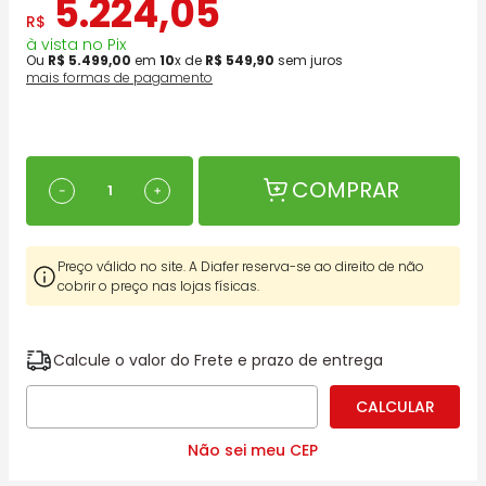
5
.
224
,
05
R$
à vista no Pix
Ou
R$
5
.
499
,
00
em
10
x de
R$
549
,
90
sem juros
mais formas de pagamento
COMPRAR
－
＋
Preço válido no site. A Diafer reserva-se ao direito de não
cobrir o preço nas lojas físicas.
Calcule o valor do Frete e prazo de entrega
Não sei meu CEP