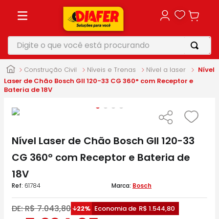
Digite o que você está procurando
TERMOS MAIS BUSCADOS
Construção Civil
Níveis e Trenas
Nível a laser
Nível
1
º
motosserra
Laser de Chão Bosch Gll 120-33 CG 360° com Receptor e
Bateria de 18V
2
º
vonixx
3
º
parafusadeira
4
º
makita
Nível Laser de Chão Bosch Gll 120-33
5
º
furadeira
CG 360° com Receptor e Bateria de
18V
:
61784
Bosch
DE:
R$
7
.
043
,
80
22%
Economia de
R$
1
.
544
,
80