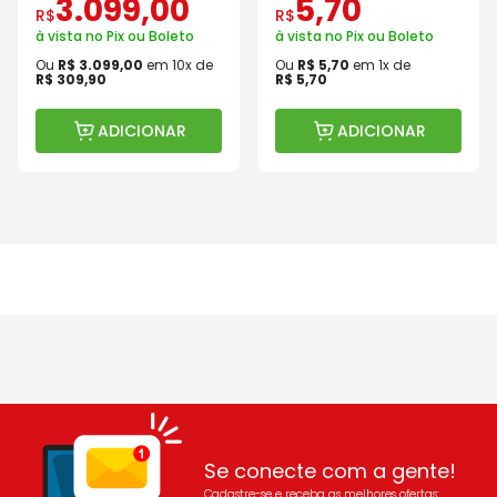
3
.
099
,
00
5
,
70
R$
R$
à vista no Pix ou Boleto
à vista no Pix ou Boleto
Ou
R$
3
.
099
,
00
em
10
x de
Ou
R$
5
,
70
em
1
x de
R$
309
,
90
R$
5
,
70
ADICIONAR
ADICIONAR
Se conecte com a gente!
Cadastre-se e receba as melhores ofertas: