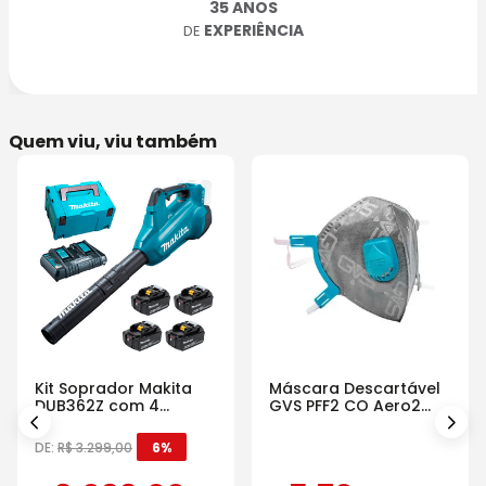
35 ANOS
EXPERIÊNCIA
DE
Quem viu, viu também
Kit Soprador Makita
Máscara Descartável
DUB362Z com 4
GVS PFF2 CO Aero2
Baterias Carregador e
Com Válvula
Maleta
DE:
R$
3
.
299
,
00
6%