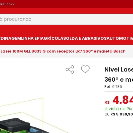
9610 8372
 procurando
USCADOS
RDINAGEM
LINHA EPI
AGRÍCOLA
SOLDA E ABRASIVOS
AUTOMOTIVO
l Laser 160M GLL 8033 G com receptor LR7 360° e maleta Bosch
Nível Las
360° e m
:
61785
4
.
8
R$
à vista no Pix
Ou
R$
5
.
099
,
90