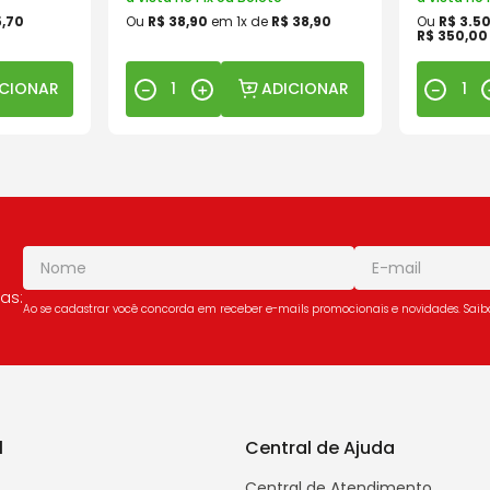
5
,
70
Ou
R$
38
,
90
em
1
x de
R$
38
,
90
Ou
R$
3
.
5
R$
350
,
00
ICIONAR
ADICIONAR
－
＋
－
as:
Ao se cadastrar você concorda em receber e-mails promocionais e novidades. Sai
l
Central de Ajuda
Central de Atendimento