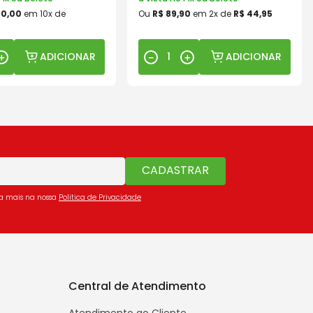
00
,
00
em
10
x de
Ou
R$
89
,
90
em
2
x de
R$
44
,
95
ADICIONAR
ADICIONAR
＋
－
＋
CADASTRAR
ba mais na nossa
Politica de Privacidade
Central de Atendimento