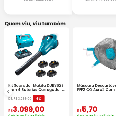
Quem viu, viu também
Kit Soprador Makita DUB362Z
Máscara Descartáve
com 4 Baterias Carregador e
PFF2 CO Aero2 Com 
Maleta
DE:
R$
3
.
299
,
00
6%
3
.
099
,
00
5
,
70
R$
R$
à vista no Pix ou Boleto
à vista no Pix ou Boleto