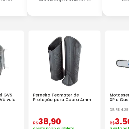
l GVS
Perneira Tecmater de
Motosser
Válvula
Proteção para Cobra 4mm
XP a Gas
18 Pol
DE:
R$
4
.
29
38
,
90
3
.
5
R$
R$
à vista no Pix ou Boleto
à vista no 