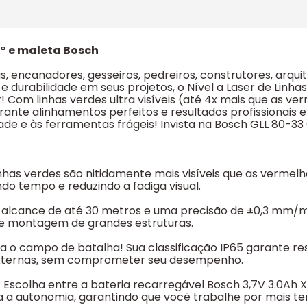
0° e maleta Bosch
s, encanadores, gesseiros, pedreiros, construtores, arquit
 e durabilidade em seus projetos, o Nível a Laser de Linh
! Com linhas verdes ultra visíveis (até 4x mais que as ve
arante alinhamentos perfeitos e resultados profissionais 
ade e às ferramentas frágeis! Invista na Bosch GLL 80-33 G
 linhas verdes são nitidamente mais visíveis que as verme
 tempo e reduzindo a fadiga visual.
 alcance de até 30 metros e uma precisão de ±0,3 mm/m,
as e montagem de grandes estruturas.
o campo de batalha! Sua classificação IP65 garante resi
 externas, sem comprometer seu desempenho.
 Escolha entre a bateria recarregável Bosch 3,7V 3.0Ah
a a autonomia, garantindo que você trabalhe por mais t