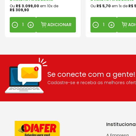
Ou
R$
3
.
099
,
00
em
10
x de
Ou
R$
5
,
70
em
1
x de
R$
R$
309
,
90
ADICIONAR
AD
－
＋
－
＋
Se conecte com a gente!
Cadastre-se e receba as melhores ofert
Instituciona
A Empresa