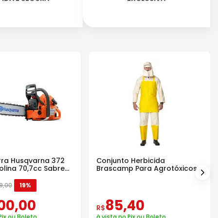
ra Husqvarna 372
Conjunto Herbicida
olina 70,7cc Sabre
Brascamp Para Agrotóxicos
30 Lavagens
9
,
00
19%
00
,
00
85
,
40
R$
Pix ou Boleto
à vista no Pix ou Boleto