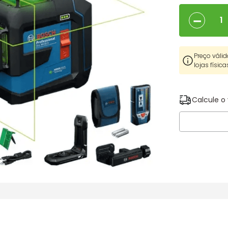
－
Preço válid
lojas física
Calcule o 