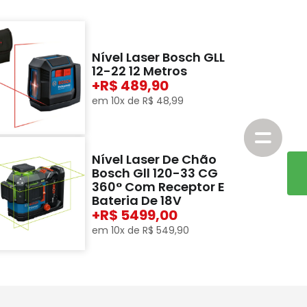
Nível Laser Bosch GLL
12-22 12 Metros
+
489,90
em
10
x de
R$
48
,
99
Nível Laser De Chão
Bosch Gll 120-33 CG
360° Com Receptor E
Bateria De 18V
+
5499,00
em
10
x de
R$
549
,
90