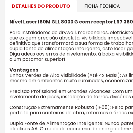
DETALHES DO PRODUTO
FICHA TECNICA
Nível Laser 160M GLL 8033 G com receptor LR7 36
Para instaladores de drywall, marceneiros, eletricista
que exigem precisão absoluta, visibilidade impecável
definitiva que transformará a sua forma de trabalhar
dupla fonte de alimentação inteligente, este laser g
Diga adeus aos erros de nivelamento, à baixa visibilid
a um patamar superior!
Vantagens
Linhas Verdes de Alta Visibilidade (Até 4x Mais!): As
mesmo em ambientes muito iluminados, economizando
Precisão Profissional em Grandes Alcances: Com um
nivelamento de pisos, instalação de forros, divisóri
Construção Extremamente Robusta (IP65): Feito para 
perfeito para canteiros de obra, reformas e áreas
Dupla Fonte de Alimentação Inteligente: Nunca pare!
alcalinas AA. O modo de economia de energia otimiz