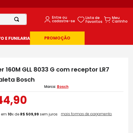
PROMOÇÃO
 E FUNILARIA
er 160M GLL 8033 G com receptor LR7
aleta Bosch
Bosch
44
,
90
mais formas de pagamento
em
10
x de
R$
509
,
99
sem juros