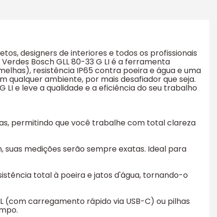
etos, designers de interiores e todos os profissionais
as Verdes Bosch GLL 80-33 G LI é a ferramenta
rmelhas), resistência IP65 contra poeira e água e uma
em qualquer ambiente, por mais desafiador que seja.
 LI e leve a qualidade e a eficiência do seu trabalho
lhas, permitindo que você trabalhe com total clareza
 suas medições serão sempre exatas. Ideal para
stência total à poeira e jatos d'água, tornando-o
 XL (com carregamento rápido via USB-C) ou pilhas
empo.