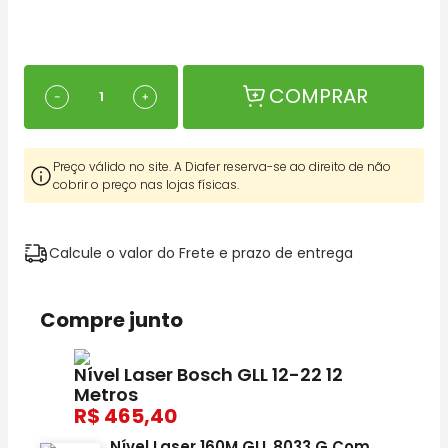
COMPRAR
－
＋
Preço válido no site. A Diafer reserva-se ao direito de não
cobrir o preço nas lojas físicas.
Calcule o valor do Frete e prazo de entrega
Compre junto
Nível Laser Bosch GLL 12-22 12
Metros
465,40
Nível Laser 160M GLL 8033 G Com