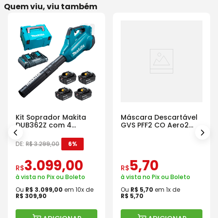
Quem viu, viu também
Kit Soprador Makita
Máscara Descartável
DUB362Z com 4
GVS PFF2 CO Aero2
Baterias Carregador e
Com Válvula
Maleta
DE:
R$
3
.
299
,
00
6%
3
.
099
,
00
5
,
70
R$
R$
à vista no Pix ou Boleto
à vista no Pix ou Boleto
Ou
R$
3
.
099
,
00
em
10
x de
Ou
R$
5
,
70
em
1
x de
R$
309
,
90
R$
5
,
70