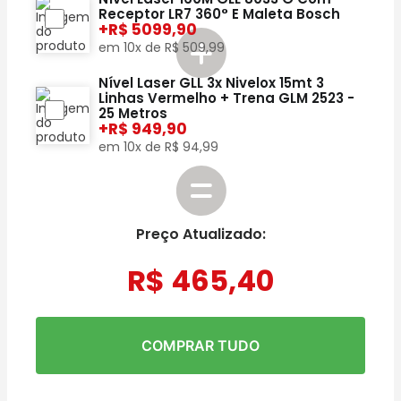
Receptor LR7 360° E Maleta Bosch
+
5099,90
em
10
x de
R$
509
,
99
Nível Laser GLL 3x Nivelox 15mt 3
Linhas Vermelho + Trena GLM 2523 -
25 Metros
+
949,90
em
10
x de
R$
94
,
99
Preço Atualizado:
R$
465
,
40
COMPRAR TUDO