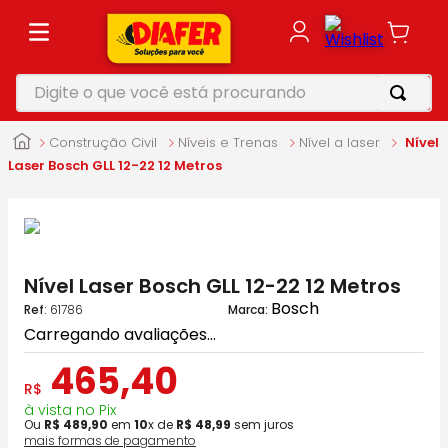
Digite o que você está procurando
TERMOS MAIS BUSCADOS
Construção Civil
Níveis e Trenas
Nível a laser
Nível
1
º
motosserra
Laser Bosch GLL 12-22 12 Metros
2
º
parafusadeira
3
º
vonixx
4
º
makita
Nível Laser Bosch GLL 12-22 12 Metros
5
º
roçadeira
Bosch
:
61786
Carregando avaliações...
465
,
40
R$
à vista no Pix
Ou
R$
489
,
90
em
10
x de
R$
48
,
99
sem juros
mais formas de pagamento