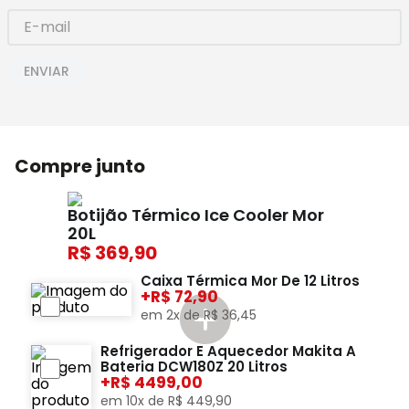
ENVIAR
Compre junto
Botijão Térmico Ice Cooler Mor
20L
369,90
Caixa Térmica Mor De 12 Litros
+
72,90
em
2
x de
R$
36
,
45
Refrigerador E Aquecedor Makita A
Bateria DCW180Z 20 Litros
+
4499,00
em
10
x de
R$
449
,
90