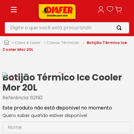
Digite o que você está procurando
TERMOS MAIS BUSCADOS
Casa e Lazer
Caixas Térmicas
Botijão Térmico Ice
1
º
motosserra
Cooler Mor 20L
2
º
vonixx
3
º
parafusadeira
Botijão Térmico Ice Cooler
4
º
furadeira
Mor 20L
5
º
makita
Referência
:
62192
Este produto não está disponível no momento
Quero saber quando estiver disponível