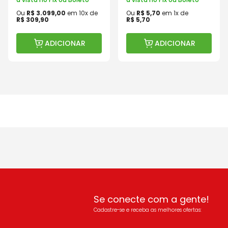
Ou
R$
3
.
099
,
00
em
10
x de
Ou
R$
5
,
70
em
1
x de
R$
309
,
90
R$
5
,
70
ADICIONAR
ADICIONAR
Se conecte com a gente!
Cadastre-se e receba as melhores ofertas: