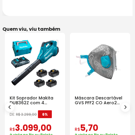
Quem viu, viu também
Kit Soprador Makita
Máscara Descartável
DUB362Z com 4
GVS PFF2 CO Aero2
Baterias Carregador e
Com Válvula
Maleta
DE:
R$
3
.
299
,
00
6%
3
.
099
,
00
5
,
70
R$
R$
à vista no Pix ou Boleto
à vista no Pix ou Boleto