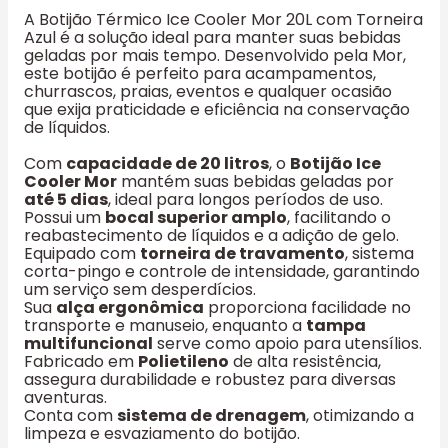
A Botijão Térmico Ice Cooler Mor 20L com Torneira
Azul é a solução ideal para manter suas bebidas
geladas por mais tempo. Desenvolvido pela Mor,
este botijão é perfeito para acampamentos,
churrascos, praias, eventos e qualquer ocasião
que exija praticidade e eficiência na conservação
de líquidos.
Com
capacidade de 20 litros
, o
Botijão Ice
Cooler Mor
mantém suas bebidas geladas por
até 5 dias
, ideal para longos períodos de uso.
Possui um
bocal superior amplo
, facilitando o
reabastecimento de líquidos e a adição de gelo.
Equipado com
torneira de travamento
, sistema
corta-pingo e controle de intensidade, garantindo
um serviço sem desperdícios.
Sua
alça ergonômica
proporciona facilidade no
transporte e manuseio, enquanto a
tampa
multifuncional
serve como apoio para utensílios.
Fabricado em
Polietileno
de alta resistência,
assegura durabilidade e robustez para diversas
aventuras.
Conta com
sistema de drenagem
, otimizando a
limpeza e esvaziamento do botijão.