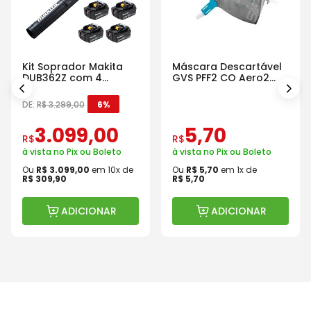
Kit Soprador Makita
Máscara Descartável
DUB362Z com 4
GVS PFF2 CO Aero2
Baterias Carregador e
Com Válvula
Maleta
DE:
R$
3
.
299
,
00
6%
3
.
099
,
00
5
,
70
R$
R$
à vista no Pix ou Boleto
à vista no Pix ou Boleto
Ou
R$
3
.
099
,
00
em
10
x de
Ou
R$
5
,
70
em
1
x de
R$
309
,
90
R$
5
,
70
ADICIONAR
ADICIONAR