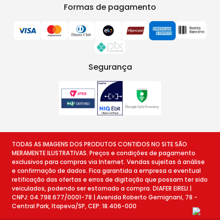
Formas de pagamento
Segurança
TODAS AS IMAGENS DOS PRODUTOS CONTIDOS NO SITE SÃO
MERAMENTE ILUSTRATIVAS. Preços e condições de pagamento
exclusivos para compras via Internet. Vendas sujeitas à análise
e confirmação de dados. Fica garantida a empresa a eventual
retificação das ofertas e erros de digitação que possam ter sido
veiculados, podendo ser estornado a compra. DIAFER EIRELI |
CNPJ: 04.798.677/0001-78 | Avenida Roberto Gemignani, 78 -
Central Park, Itapeva/SP, CEP: 18.406-000