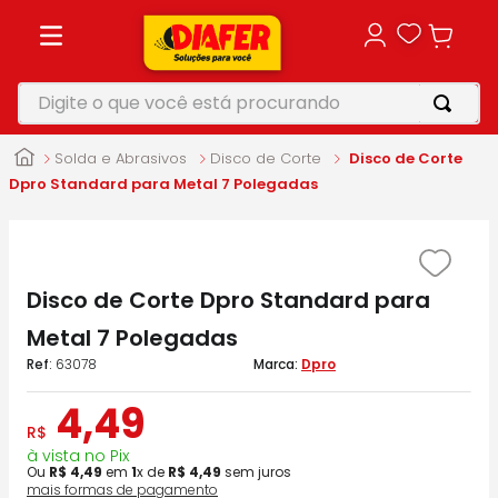
Digite o que você está procurando
TERMOS MAIS BUSCADOS
Solda e Abrasivos
Disco de Corte
Disco de Corte
1
º
motosserra
Dpro Standard para Metal 7 Polegadas
2
º
parafusadeira
3
º
vonixx
Disco de Corte Dpro Standard para
4
º
makita
Metal 7 Polegadas
5
º
roçadeira
:
63078
Dpro
4
,
49
R$
à vista no Pix
Ou
R$
4
,
49
em
1
x de
R$
4
,
49
sem juros
mais formas de pagamento