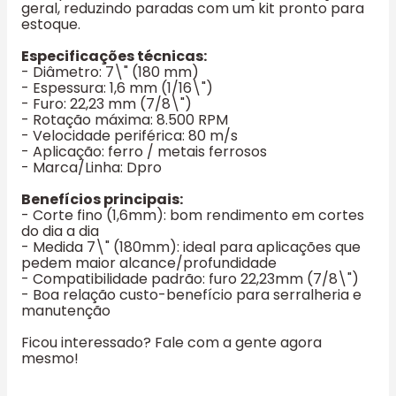
geral, reduzindo paradas com um kit pronto para
estoque.
Especificações técnicas:
- Diâmetro: 7\" (180 mm)
- Espessura: 1,6 mm (1/16\")
- Furo: 22,23 mm (7/8\")
- Rotação máxima: 8.500 RPM
- Velocidade periférica: 80 m/s
- Aplicação: ferro / metais ferrosos
- Marca/Linha: Dpro
Benefícios principais:
- Corte fino (1,6mm): bom rendimento em cortes
do dia a dia
- Medida 7\" (180mm): ideal para aplicações que
pedem maior alcance/profundidade
- Compatibilidade padrão: furo 22,23mm (7/8\")
- Boa relação custo-benefício para serralheria e
manutenção
Ficou interessado? Fale com a gente agora
mesmo!