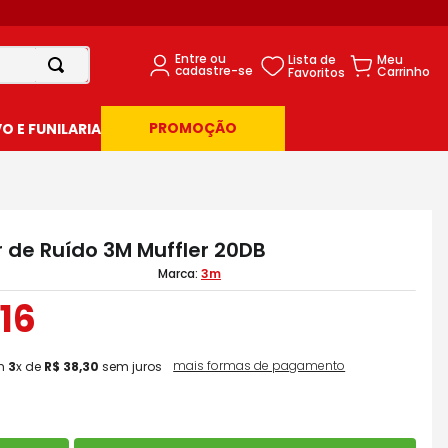
PROMOÇÃO
 E FUNILARIA
 de Ruído 3M Muffler 20DB
3m
16
mais formas de pagamento
m
3
x de
R$
38
,
30
sem juros