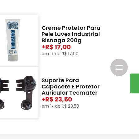
Creme Protetor Para
Pele Luvex Industrial
Bisnaga 200g
+
17,00
em
1
x de
R$
17
,
00
Suporte Para
Capacete E Protetor
Auricular Tecmater
+
23,50
em
1
x de
R$
23
,
50