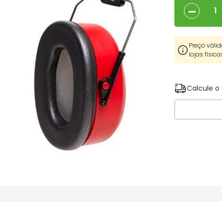
－
Preço válid
lojas física
Calcule o 