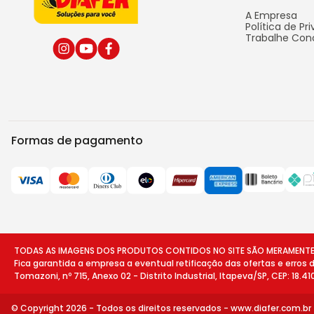
A Empresa
Política de Pr
Trabalhe Con
Formas de pagamento
TODAS AS IMAGENS DOS PRODUTOS CONTIDOS NO SITE SÃO MERAMENTE ILU
Fica garantida a empresa a eventual retificação das ofertas e erros
Tomazoni, nº 715, Anexo 02 - Distrito Industrial, Itapeva/SP, CEP: 18.4
© Copyright 2026 - Todos os direitos reservados -
www.diafer.com.br