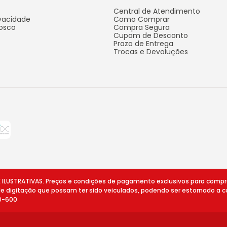
Central de Atendimento
ivacidade
Como Comprar
osco
Compra Segura
Cupom de Desconto
Prazo de Entrega
Trocas e Devoluções
STRATIVAS. Preços e condições de pagamento exclusivos para compras v
 de digitação que possam ter sido veiculados, podendo ser estornado a c
10-600