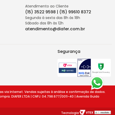
Atendimento ao Cliente
(15) 3522 9598 | (15) 99610 8372
Segunda à sexta das 8h às 18h
Sábado das 8h às 12h
atendimento@diafer.com.br
Segurança
ia Internet. Vendas sujeitas à análise e confirmação de dados.
ompra. DIAFER LTDA | CNPJ: 04.798.677/0011-40 | Avenida Guido
Tecnologia