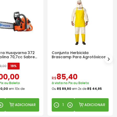
ra Husqvarna 372
Conjunto Herbicida
olina 70,7cc Sabre
Brascamp Para Agrotóxicos
30 Lavagens
9
,
00
19%
00
,
00
85
,
40
R$
Pix ou Boleto
à vista no Pix ou Boleto
00
,
00
em
10
x de
Ou
R$
89
,
90
em
2
x de
R$
44
,
95
ADICIONAR
ADICIONAR
＋
－
＋