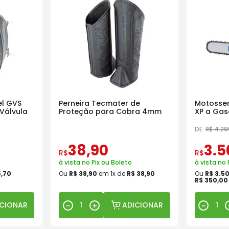
l GVS
Perneira Tecmater de
Motosser
Válvula
Proteção para Cobra 4mm
XP a Gas
18 Pol
DE:
R$
4
.
29
38
,
90
3
.
5
R$
R$
à vista no Pix ou Boleto
à vista no 
5
,
70
Ou
R$
38
,
90
em
1
x de
R$
38
,
90
Ou
R$
3
.
5
R$
350
,
00
ICIONAR
ADICIONAR
－
＋
－