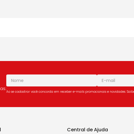
as:
Ao se cadastrar você concorda em receber e-mails promocionais e novidades. Sai
l
Central de Ajuda