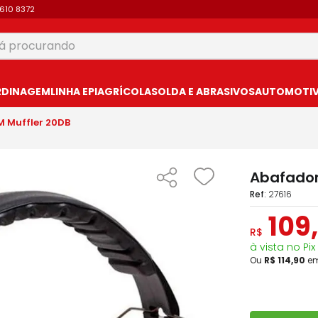
9610 8372
 procurando
USCADOS
RDINAGEM
LINHA EPI
AGRÍCOLA
SOLDA E ABRASIVOS
AUTOMOTIVO
M Muffler 20DB
Abafador
:
27616
109
,
R$
à vista no Pix
Ou
R$
114
,
90
e