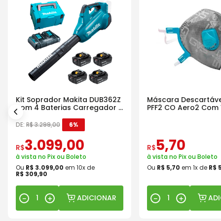
Kit Soprador Makita DUB362Z
Máscara Descartáve
com 4 Baterias Carregador e
PFF2 CO Aero2 Com 
Maleta
DE:
R$
3
.
299
,
00
6%
3
.
099
,
00
5
,
70
R$
R$
à vista no Pix ou Boleto
à vista no Pix ou Boleto
Ou
R$
3
.
099
,
00
em
10
x de
Ou
R$
5
,
70
em
1
x de
R$
R$
309
,
90
ADICIONAR
AD
－
＋
－
＋