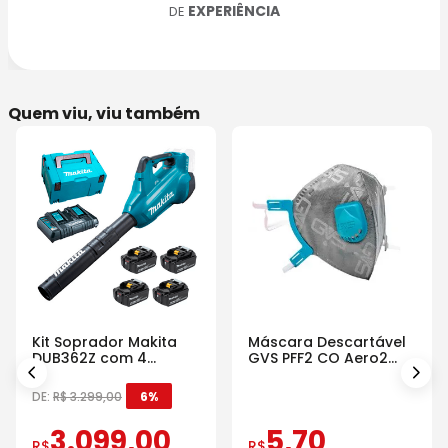
EXPERIÊNCIA
DE
Quem viu, viu também
Kit Soprador Makita
Máscara Descartável
DUB362Z com 4
GVS PFF2 CO Aero2
Baterias Carregador e
Com Válvula
Maleta
DE:
R$
3
.
299
,
00
6%
3
.
099
,
00
5
,
70
R$
R$