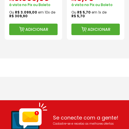
à vista no Pix ou Boleto
à vista no Pix ou Boleto
Ou
R$
3
.
099
,
00
em
10
x de
Ou
R$
5
,
70
em
1
x de
R$
309
,
90
R$
5
,
70
ADICIONAR
ADICIONAR
Se conecte com a gente!
Cadastre-se e receba as melhores ofertas: