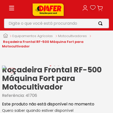
Digite o que você está procurando
TERMOS MAIS BUSCADOS
Equipamentos Agrícolas
Motocultivadores
1
º
motosserra
Roçadeira Frontal RF-500 Máquina Fort para
Motocultivador
2
º
vonixx
3
º
parafusadeira
Roçadeira Frontal RF-500
4
º
makita
Máquina Fort para
5
º
furadeira
Motocultivador
Referência
:
41706
Este produto não está disponível no momento
Quero saber quando estiver disponível