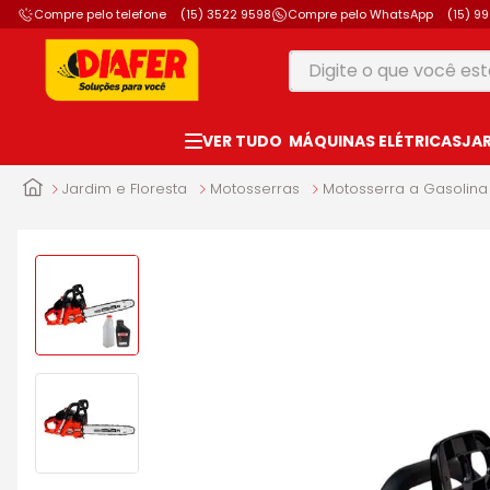
Compre pelo telefone
(15) 3522 9598
Compre pelo WhatsApp
(15) 9
Digite o que você está
TERMOS MAIS B
MÁQUINAS ELÉTRICAS
JA
1
º
motosserra
2
º
vonixx
Jardim e Floresta
Motosserras
Motosserra a Gasolina
3
º
parafusadeira
4
º
makita
5
º
furadeira