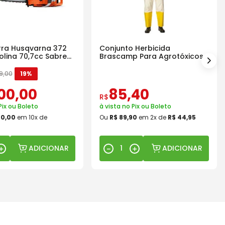
ra Husqvarna 372
Conjunto Herbicida
olina 70,7cc Sabre
Brascamp Para Agrotóxicos
30 Lavagens
9
,
00
19%
00
,
00
85
,
40
R$
Pix ou Boleto
à vista no Pix ou Boleto
00
,
00
em
10
x de
Ou
R$
89
,
90
em
2
x de
R$
44
,
95
ADICIONAR
ADICIONAR
＋
－
＋