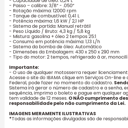
- Capacidade de óleo: 0,24 L
- Passo – calibre: 3/8” - .050”
- Rotação máxima: 12000 rpm
- Tanque de combustível: 0,41 L
- Potência máxima: 1,6 kW / 2,1 HP
- Sistema de partida: Manual retrátil
- Peso Líquido / Bruto: 4,3 kg / 5,8 kg
- Mistura: gasolina + óleo 2 tempos 25:1
- Consumo em potência máxima: 1,13 L/h
- Sistema da bomba de óleo: Automático
- Dimensões da Embalagem: 430 x 250 x 290 mm
- Tipo do motor: 2 tempos, refrigerado à ar, monocil
Importante:
- O uso de qualquer motosserra requer licenciament
Acesse o site do IBAMA clique em Serviços On-line e 
Federal, pode fazer no momento do cadastro.
Sendo
Sistema irá gerar o número de cadastro e a senha, 
sequência, imprima o boleto e pague em qualquer ag
tem validade de 12 meses.
O NÃO cumprimento dess
responsabilidade pelo não cumprimento da Lei.
IMAGENS MERAMENTE ILUSTRATIVAS
*
Todas as informações divulgadas são de responsab