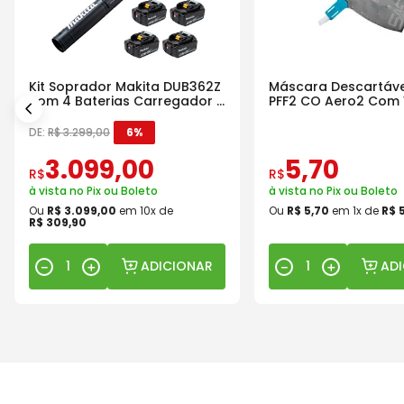
Kit Soprador Makita DUB362Z
Máscara Descartáve
com 4 Baterias Carregador e
PFF2 CO Aero2 Com 
Maleta
DE:
R$
3
.
299
,
00
6%
3
.
099
,
00
5
,
70
R$
R$
à vista no Pix ou Boleto
à vista no Pix ou Boleto
Ou
R$
3
.
099
,
00
em
10
x de
Ou
R$
5
,
70
em
1
x de
R$
R$
309
,
90
ADICIONAR
AD
－
＋
－
＋