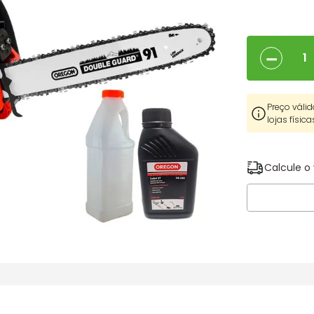
－
Preço válid
lojas física
Calcule o 