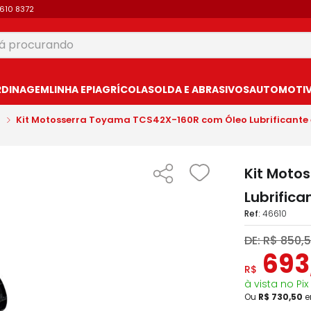
9610 8372
 procurando
USCADOS
RDINAGEM
LINHA EPI
AGRÍCOLA
SOLDA E ABRASIVOS
AUTOMOTIVO
Kit Motosserra Toyama TCS42X-160R com Óleo Lubrificante 
Kit Moto
Lubrifica
:
46610
DE:
R$
850
,
5
693
R$
à vista no Pix
Ou
R$
730
,
50