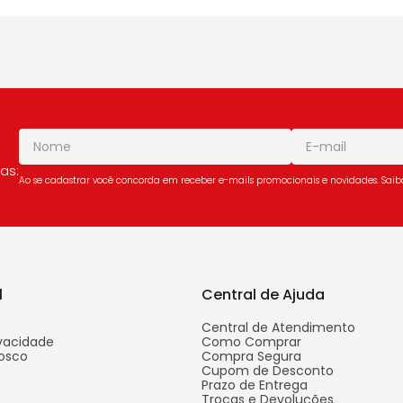
as:
Ao se cadastrar você concorda em receber e-mails promocionais e novidades. Sai
l
Central de Ajuda
Central de Atendimento
ivacidade
Como Comprar
osco
Compra Segura
Cupom de Desconto
Prazo de Entrega
Trocas e Devoluções