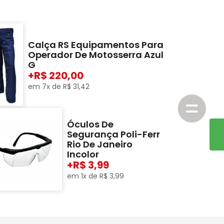
Calça RS Equipamentos Para
Operador De Motosserra Azul
G
+
220,00
em
7
x de
R$
31
,
42
Óculos De
Segurança Poli-Ferr
Rio De Janeiro
Incolor
+
3,99
em
1
x de
R$
3
,
99