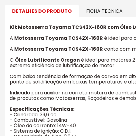
DETALHES DO PRODUTO
FICHA TECNICA
Kit Motosserra Toyama TCS42X-160R com Óleo Lu
A
Motosserra Toyama TCS42X-160R
é ideal para 
A
Motosserra Toyama TCS42X-160R
conta com mot
O
Óleo Lubrificante Oregon
é ideal para motores 
extrema eficiência de lubrificação do motor
Com baixa tendência de formação de carvão em alt
ponto de solidificação em baixas temperaturas e alta
Indicado para auxiliar na correta mistura de combustí
de produtos como Motosserras, Roçadeiras e demai
Especificações Técnicas:
- Cilindrada: 39,6 cc
- Combustível: Gasolina
- Óleo da corrente: 14W-40
- Sistema de ignição: C.D.I.