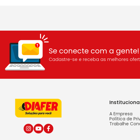
Se conecte com a gente!
Cadastre-se e receba as melhores ofert
Instituciona
A Empresa
Política de Pr
Trabalhe Con