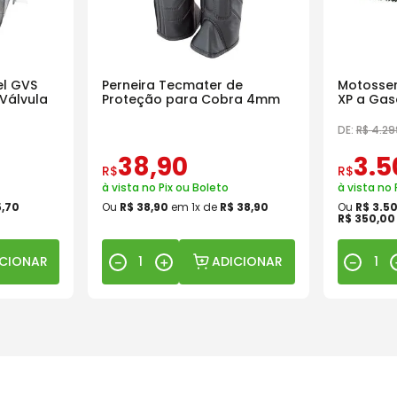
l GVS
Perneira Tecmater de
Motosser
Válvula
Proteção para Cobra 4mm
XP a Gas
18 Pol
DE:
R$
4
.
29
38
,
90
3
.
5
R$
R$
à vista no Pix ou Boleto
à vista no 
5
,
70
Ou
R$
38
,
90
em
1
x de
R$
38
,
90
Ou
R$
3
.
5
R$
350
,
00
ICIONAR
ADICIONAR
－
＋
－