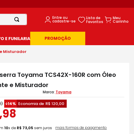
PROMOÇÃO
 E FUNILARIA
e Misturador
sserra Toyama TCS42X-160R com Óleo
nte e Misturador
Toyama
0
14%
Economia de
R$
120
,
00
,
98
mais formas de pagamento
em
10
x de
R$
73
,
05
sem juros