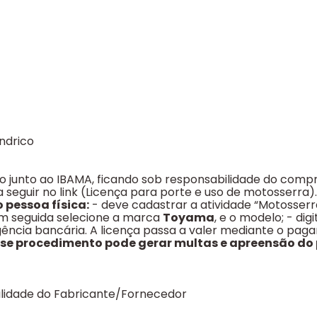
índrico
o junto ao IBAMA, ficando sob responsabilidade do compr
a seguir no link (Licença para porte e uso de motosserra
 pessoa física:
- deve cadastrar a atividade “Motosserra
em seguida selecione a marca
Toyama
, e o modelo; - di
ência bancária. A licença passa a valer mediante o pag
e procedimento pode gerar multas e apreensão do p
ilidade do Fabricante/Fornecedor