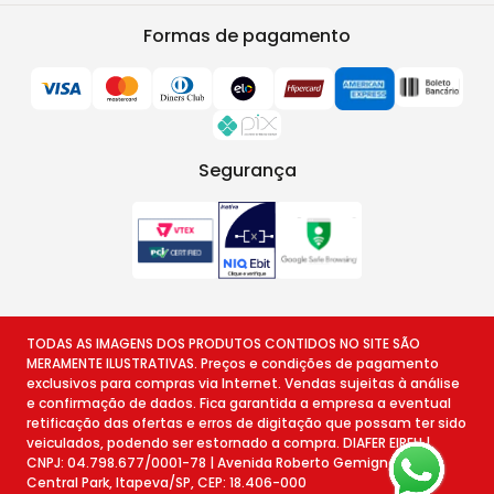
Formas de pagamento
Segurança
TODAS AS IMAGENS DOS PRODUTOS CONTIDOS NO SITE SÃO
MERAMENTE ILUSTRATIVAS. Preços e condições de pagamento
exclusivos para compras via Internet. Vendas sujeitas à análise
e confirmação de dados. Fica garantida a empresa a eventual
retificação das ofertas e erros de digitação que possam ter sido
veiculados, podendo ser estornado a compra. DIAFER EIRELI |
CNPJ: 04.798.677/0001-78 | Avenida Roberto Gemignani, 78 -
Central Park, Itapeva/SP, CEP: 18.406-000