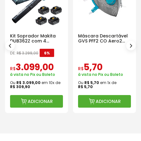
Kit Soprador Makita
Máscara Descartável
DUB362Z com 4
GVS PFF2 CO Aero2
Baterias Carregador e
Com Válvula
Maleta
DE:
R$
3
.
299
,
00
6%
3
.
099
,
00
5
,
70
R$
R$
à vista no Pix ou Boleto
à vista no Pix ou Boleto
Ou
R$
3
.
099
,
00
em
10
x de
Ou
R$
5
,
70
em
1
x de
R$
309
,
90
R$
5
,
70
ADICIONAR
ADICIONAR