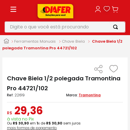
Digite o que você está procurando
TERMOS MAIS BUSCADOS
Ferramentas Manuais
Chave Biela
Chave Biela 1/2
1
º
motosserra
polegada Tramontina Pro 44721/102
2
º
furadeira
3
º
makita
Chave Biela 1/2 polegada Tramontina
4
º
parafusadeira
Pro 44721/102
5
º
vonixx
:
22619
Tramontina
29
,
36
R$
à vista no Pix
Ou
R$
30
,
90
em
1
x de
R$
30
,
90
sem juros
mais formas de pagamento