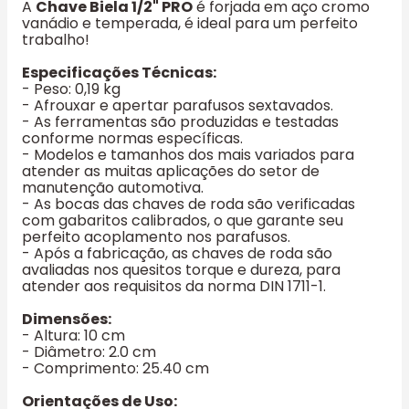
A
Chave Biela 1/2" PRO
é forjada em aço cromo
vanádio e temperada, é ideal para um perfeito
trabalho!
Especificações Técnicas:
- Peso: 0,19 kg
- Afrouxar e apertar parafusos sextavados.
- As ferramentas são produzidas e testadas
conforme normas específicas.
- Modelos e tamanhos dos mais variados para
atender as muitas aplicações do setor de
manutenção automotiva.
- As bocas das chaves de roda são verificadas
com gabaritos calibrados, o que garante seu
perfeito acoplamento nos parafusos.
- Após a fabricação, as chaves de roda são
avaliadas nos quesitos torque e dureza, para
atender aos requisitos da norma DIN 1711-1.
Dimensões:
- Altura: 10 cm
- Diâmetro: 2.0 cm
- Comprimento: 25.40 cm
Orientações de Uso: