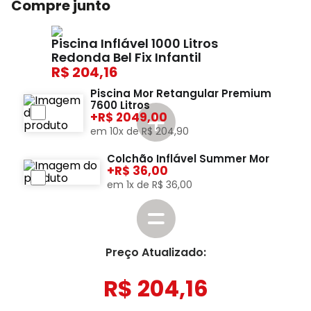
Compre junto
Piscina Inflável 1000 Litros
Redonda Bel Fix Infantil
204,16
Piscina Mor Retangular Premium
7600 Litros
+
2049,00
em
10
x de
R$
204
,
90
Colchão Inflável Summer Mor
+
36,00
em
1
x de
R$
36
,
00
Preço Atualizado:
R$
204
,
16