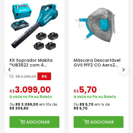
Kit Soprador Makita
Máscara Descartável
DUB362Z com 4
GVS PFF2 CO Aero2
Baterias Carregador e
Com Válvula
Maleta
DE:
R$
3
.
299
,
00
6%
3
.
099
,
00
5
,
70
R$
R$
à vista no Pix ou Boleto
à vista no Pix ou Boleto
Ou
R$
3
.
099
,
00
em
10
x de
Ou
R$
5
,
70
em
1
x de
R$
309
,
90
R$
5
,
70
ADICIONAR
ADICIONAR