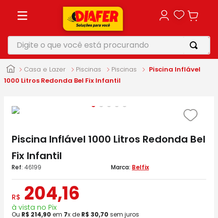
Digite o que você está procurando
TERMOS MAIS BUSCADOS
Casa e Lazer
Piscinas
Piscinas
Piscina Inflável
1
º
motosserra
1000 Litros Redonda Bel Fix Infantil
2
º
vonixx
3
º
parafusadeira
4
º
furadeira
Piscina Inflável 1000 Litros Redonda Bel
5
º
makita
Fix Infantil
:
46199
Belfix
204
,
16
R$
à vista no Pix
Ou
R$
214
,
90
em
7
x de
R$
30
,
70
sem juros