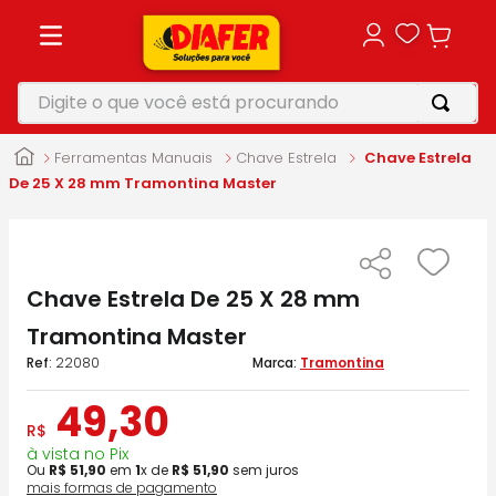
Digite o que você está procurando
TERMOS MAIS BUSCADOS
Ferramentas Manuais
Chave Estrela
Chave Estrela
1
º
motosserra
De 25 X 28 mm Tramontina Master
2
º
vonixx
3
º
parafusadeira
Chave Estrela De 25 X 28 mm
4
º
makita
Tramontina Master
5
º
furadeira
:
22080
Tramontina
49
,
30
R$
à vista no Pix
Ou
R$
51
,
90
em
1
x de
R$
51
,
90
sem juros
mais formas de pagamento