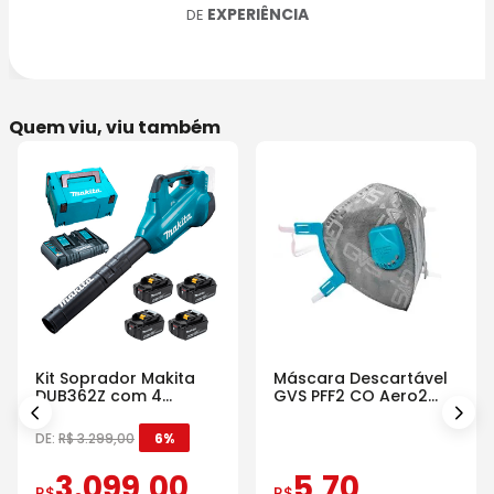
EXPERIÊNCIA
DE
Quem viu, viu também
Kit Soprador Makita
Máscara Descartável
DUB362Z com 4
GVS PFF2 CO Aero2
Baterias Carregador e
Com Válvula
Maleta
DE:
R$
3
.
299
,
00
6%
3
.
099
,
00
5
,
70
R$
R$