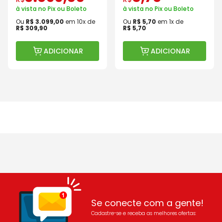
à vista no Pix ou Boleto
à vista no Pix ou Boleto
Ou
R$
3
.
099
,
00
em
10
x de
Ou
R$
5
,
70
em
1
x de
R$
309
,
90
R$
5
,
70
ADICIONAR
ADICIONAR
Se conecte com a gente!
Cadastre-se e receba as melhores ofertas: