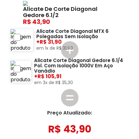
Alicate De Corte Diagonal
Gedore 6.1/2
43,90
Alicate Corte Diagonal MTX 6
Polegadas Sem Isolação
+
31,90
em
1
x de
R$
31
,
90
Alicate Corte Diagonal Gedore 6.1/4
Pol. Com Isolação 1000V Em Aço
Vanádio
+
105,91
em
3
x de
R$
35
,
30
Preço Atualizado:
R$
43
,
90