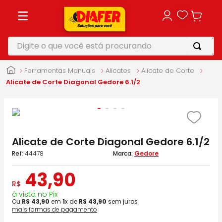
Digite o que você está procurando
TERMOS MAIS BUSCADOS
Ferramentas Manuais
Alicates
Alicate de Corte
1
º
motosserra
Alicate de Corte Diagonal Gedore 6.1/2
2
º
vonixx
3
º
parafusadeira
4
º
makita
Alicate de Corte Diagonal Gedore 6.1/2
5
º
furadeira
:
44478
Gedore
43
,
90
R$
à vista no Pix
Ou
R$
43
,
90
em
1
x de
R$
43
,
90
sem juros
mais formas de pagamento