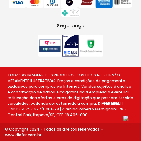
Segurança
TODAS AS IMAGENS DOS PRODUTOS CONTIDOS NO SITE SÃO
MERAMENTE ILUSTRATIVAS. Preços e condições de pagamento
exclusivos para compras via Internet. Vendas sujeitas à análise
e confirmação de dados. Fica garantida a empresa a eventual
retificação das ofertas e erros de digitação que possam ter sido
veiculados, podendo ser estornado a compra. DIAFER EIRELI |
CNPJ: 04.798.677/0001-78 | Avenida Roberto Gemignani, 78 -
Central Park, Itapeva/SP, CEP: 18.406-000
© Copyright 2024 - Todos os direitos reservados -
www.diafer.com.br