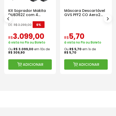
Kit Soprador Makita
Máscara Descartável
DUB362Z com 4
GVS PFF2 CO Aero2
Baterias Carregador e
Com Válvula
Maleta
DE:
R$
3
.
299
,
00
6%
3
.
099
,
00
5
,
70
R$
R$
à vista no Pix ou Boleto
à vista no Pix ou Boleto
Ou
R$
3
.
099
,
00
em
10
x de
Ou
R$
5
,
70
em
1
x de
R$
309
,
90
R$
5
,
70
ADICIONAR
ADICIONAR