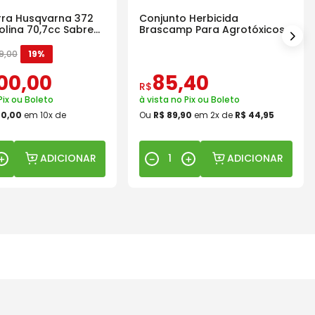
ra Husqvarna 372
Conjunto Herbicida
olina 70,7cc Sabre
Brascamp Para Agrotóxicos
30 Lavagens
9
,
00
19%
00
,
00
85
,
40
R$
Pix ou Boleto
à vista no Pix ou Boleto
00
,
00
em
10
x de
Ou
R$
89
,
90
em
2
x de
R$
44
,
95
ADICIONAR
ADICIONAR
＋
－
＋