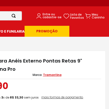
PROMOÇÃO
 E FUNILARIA
ara Anéis Externo Pontas Retas 9"
na Pro
Tramontina
90
mais formas de pagamento
m
3
x de
R$
33
,
30
sem juros