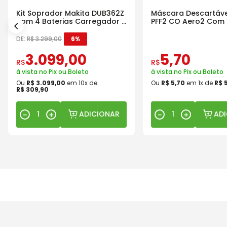
Kit Soprador Makita DUB362Z
Máscara Descartáve
com 4 Baterias Carregador e
PFF2 CO Aero2 Com 
Maleta
DE:
R$
3
.
299
,
00
6%
3
.
099
,
00
5
,
70
R$
R$
à vista no Pix ou Boleto
à vista no Pix ou Boleto
Ou
R$
3
.
099
,
00
em
10
x de
Ou
R$
5
,
70
em
1
x de
R$
R$
309
,
90
ADICIONAR
AD
－
＋
－
＋