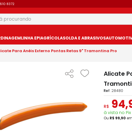
9610 8372
 procurando
USCADOS
RDINAGEM
LINHA EPI
AGRÍCOLA
SOLDA E ABRASIVOS
AUTOMOTIVO
licate Para Anéis Externo Pontas Retas 9" Tramontina Pro
Alicate P
Tramonti
:
28480
94
,
R$
à vista no Pix
Ou
R$
99
,
90
e