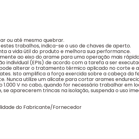
ncar ou até mesmo quebrar.
 estes trabalhos, indica-se o uso de chaves de aperto.
nta a vida útil do produto e melhora sua performance.
armente ao eixo do arame para uma operação mais rápida
o individual (EPIs) de acordo com a tarefa a ser executa
o pode alterar o tratamento térmico aplicado no corte e
es. Isto amplifica a força exercida sobre a cabeça da
te. Nunca utilize um alicate para cortar arames endurecid
ção 1.000 V no cabo, quando for necessário trabalhar em l
, e, se aparecerem trincas na isolação, suspenda o uso im
ilidade do Fabricante/Fornecedor