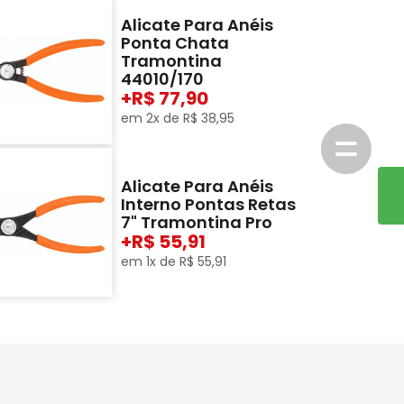
Alicate Para Anéis
Ponta Chata
Tramontina
44010/170
+
77,90
em
2
x de
R$
38
,
95
Alicate Para Anéis
Interno Pontas Retas
7" Tramontina Pro
+
55,91
em
1
x de
R$
55
,
91