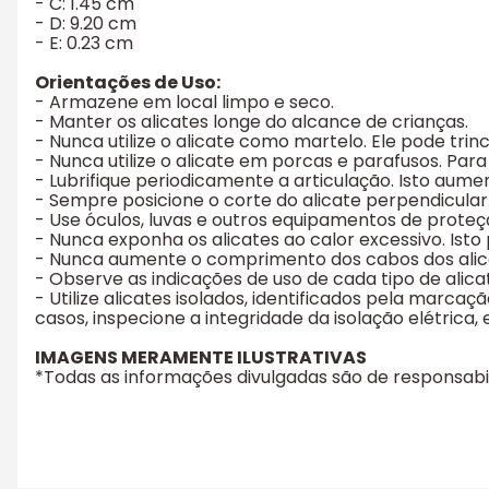
- C: 1.45 cm
- D: 9.20 cm
- E: 0.23 cm
Orientações de Uso:
- Armazene em local limpo e seco.
- Manter os alicates longe do alcance de crianças.
- Nunca utilize o alicate como martelo. Ele pode tri
- Nunca utilize o alicate em porcas e parafusos. Para
- Lubrifique periodicamente a articulação. Isto aume
- Sempre posicione o corte do alicate perpendicul
- Use óculos, luvas e outros equipamentos de proteçã
- Nunca exponha os alicates ao calor excessivo. Ist
- Nunca aumente o comprimento dos cabos dos alicat
- Observe as indicações de uso de cada tipo de alica
- Utilize alicates isolados, identificados pela marca
casos, inspecione a integridade da isolação elétrica
IMAGENS MERAMENTE ILUSTRATIVAS
*Todas as informações divulgadas são de responsab