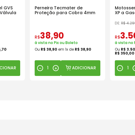
l GVS
Perneira Tecmater de
Motosser
Válvula
Proteção para Cobra 4mm
XP a Gas
18 Pol
DE:
R$
4
.
29
38
,
90
3
.
5
R$
R$
à vista no Pix ou Boleto
à vista no 
5
,
70
Ou
R$
38
,
90
em
1
x de
R$
38
,
90
Ou
R$
3
.
5
R$
350
,
00
ICIONAR
ADICIONAR
－
＋
－