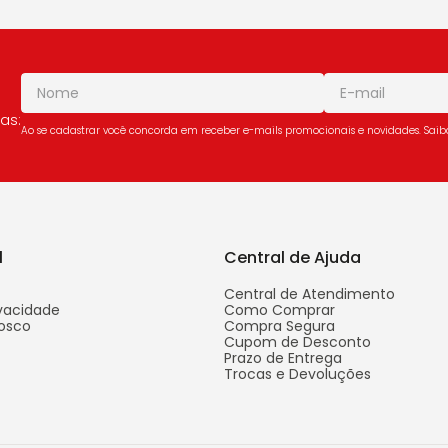
as:
Ao se cadastrar você concorda em receber e-mails promocionais e novidades. Sai
l
Central de Ajuda
Central de Atendimento
ivacidade
Como Comprar
osco
Compra Segura
Cupom de Desconto
Prazo de Entrega
Trocas e Devoluções