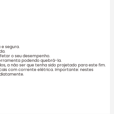
 e segura.
da.
 afetar o seu desempenho.
 ferramenta podendo quebrá-la.
os, a não ser que tenha sido projetado para este fim.
ocais com corrente elétrica. Importante: nestes
ediatamente.