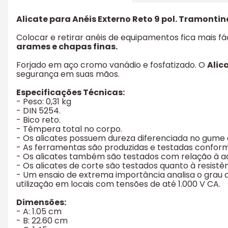
Alicate para Anéis Externo Reto 9 pol. Tramonti
Colocar e retirar anéis de equipamentos fica mais fá
arames e chapas finas.
Forjado em aço cromo vanádio e fosfatizado. O
Alic
segurança em suas mãos.
Especificações Técnicas:
- Peso: 0,31 kg
- DIN 5254.
- Bico reto.
- Têmpera total no corpo.
- Os alicates possuem dureza diferenciada no gume 
- As ferramentas são produzidas e testadas confor
- Os alicates também são testados com relação à 
- Os alicates de corte são testados quanto à resist
- Um ensaio de extrema importância analisa o grau d
utilização em locais com tensões de até 1.000 V CA.
Dimensões:
- A: 1.05 cm
- B: 22.60 cm