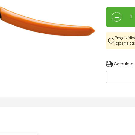
－
Preço válid
lojas física
Calcule o 