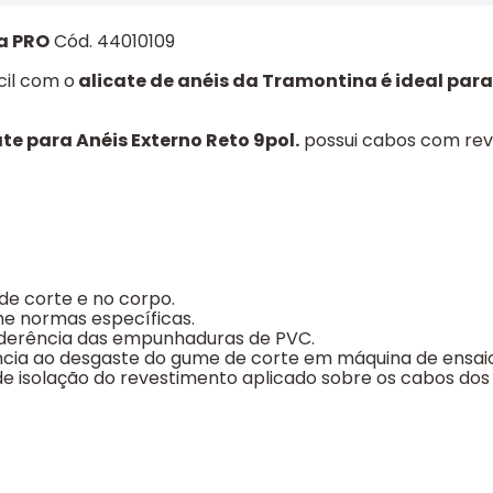
na PRO
Cód. 44010109
cil com o
alicate de anéis da Tramontina é ideal para 
ate para Anéis Externo Reto 9pol.
possui cabos com reve
de corte e no corpo.
me normas específicas.
aderência das empunhaduras de PVC.
ência ao desgaste do gume de corte em máquina de ensaio
e isolação do revestimento aplicado sobre os cabos dos 