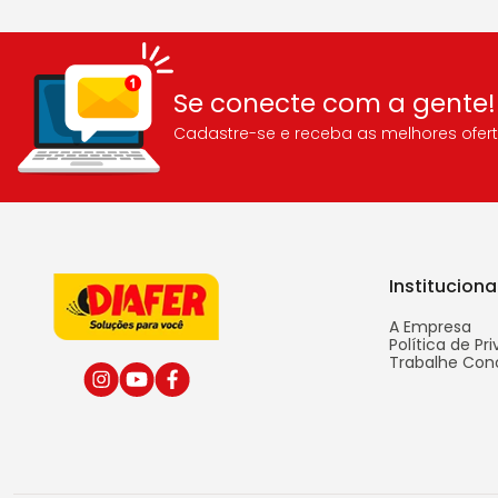
Se conecte com a gente!
Cadastre-se e receba as melhores ofert
Instituciona
A Empresa
Política de Pr
Trabalhe Con