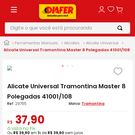
Digite o que você está procurando
TERMOS MAIS BUSCADOS
Ferramentas Manuais
Alicates
Alicate Universal
1
º
motosserra
Alicate Universal Tramontina Master 8 Polegadas 41001/108
2
º
vonixx
3
º
parafusadeira
4
º
furadeira
Alicate Universal Tramontina Master 8
5
º
makita
Polegadas 41001/108
:
29765
Tramontina
37
,
90
R$
à vista no Pix
Ou
R$
39
,
90
em
1
x de
R$
39
,
90
sem juros