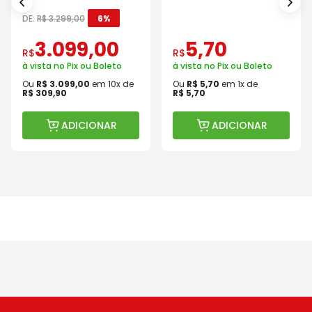
Baterias Carregador e
Com Válvula
Maleta
DE:
R$
3
.
299
,
00
6%
3
.
099
,
00
5
,
70
R$
R$
à vista no Pix ou Boleto
à vista no Pix ou Boleto
Ou
R$
3
.
099
,
00
em
10
x de
Ou
R$
5
,
70
em
1
x de
R$
309
,
90
R$
5
,
70
ADICIONAR
ADICIONAR