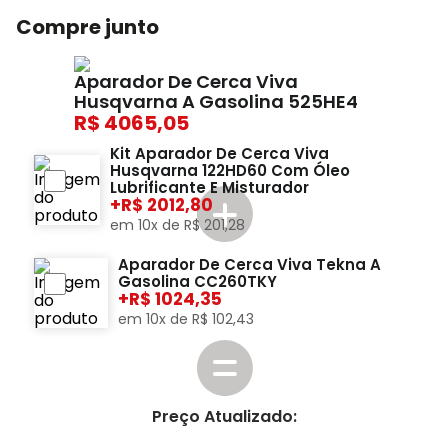
Compre junto
Aparador De Cerca Viva
Husqvarna A Gasolina 525HE4
4065,05
Kit Aparador De Cerca Viva
Husqvarna 122HD60 Com Óleo
Lubrificante E Misturador
+
2012,80
em
10
x de
R$
201
,
28
Aparador De Cerca Viva Tekna A
Gasolina CC260TKY
+
1024,35
em
10
x de
R$
102
,
43
Preço Atualizado: