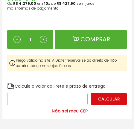
Ou
R$
4
.
279
,
00
em
10
x de
R$
427
,
90
sem juros
mais formas de pagamento
COMPRAR
－
＋
Preço válido no site. A Diafer reserva-se ao direito de não
cobrir o preço nas lojas físicas.
Calcule o valor do Frete e prazo de entrega
Não sei meu CEP