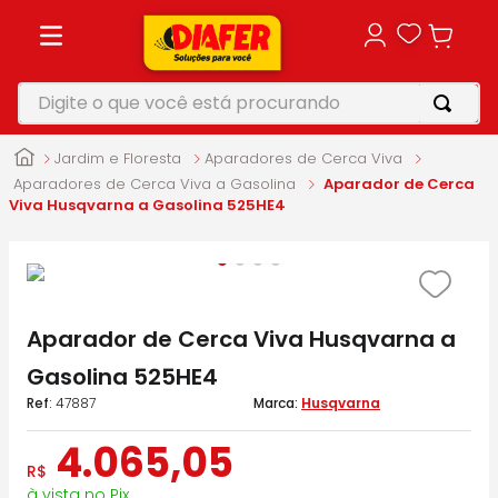
Digite o que você está procurando
TERMOS MAIS BUSCADOS
Jardim e Floresta
Aparadores de Cerca Viva
1
º
motosserra
Aparadores de Cerca Viva a Gasolina
Aparador de Cerca
Viva Husqvarna a Gasolina 525HE4
2
º
vonixx
3
º
parafusadeira
4
º
makita
Aparador de Cerca Viva Husqvarna a
5
º
furadeira
Gasolina 525HE4
:
47887
Husqvarna
4
.
065
,
05
R$
à vista no Pix