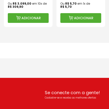
Ou
R$
3
.
099
,
00
em
10
x de
Ou
R$
5
,
70
em
1
x de
R$
309
,
90
R$
5
,
70
ADICIONAR
ADICIONAR
Se conecte com a gente!
Cadastre-se e receba as melhores ofertas: