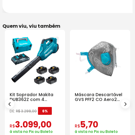
Quem viu, viu também
Kit Soprador Makita
Máscara Descartável
DUB362Z com 4
GVS PFF2 CO Aero2
Baterias Carregador e
Com Válvula
Maleta
DE:
R$
3
.
299
,
00
6%
3
.
099
,
00
5
,
70
R$
R$
à vista no Pix ou Boleto
à vista no Pix ou Boleto