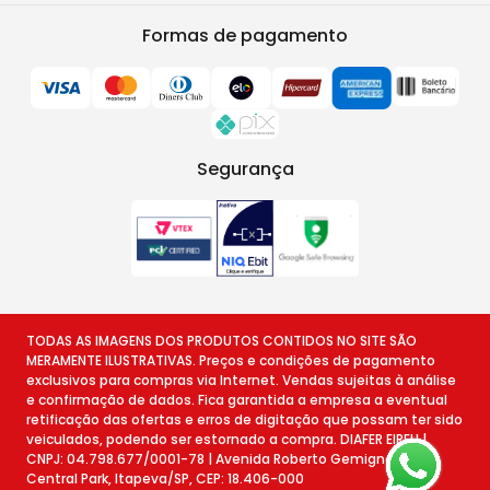
Formas de pagamento
Segurança
TODAS AS IMAGENS DOS PRODUTOS CONTIDOS NO SITE SÃO
MERAMENTE ILUSTRATIVAS. Preços e condições de pagamento
exclusivos para compras via Internet. Vendas sujeitas à análise
e confirmação de dados. Fica garantida a empresa a eventual
retificação das ofertas e erros de digitação que possam ter sido
veiculados, podendo ser estornado a compra. DIAFER EIRELI |
CNPJ: 04.798.677/0001-78 | Avenida Roberto Gemignani, 78 -
Central Park, Itapeva/SP, CEP: 18.406-000