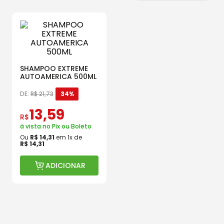
SHAMPOO EXTREME
AUTOAMERICA 500ML
DE:
R$
21
,
73
34%
13
,
59
R$
à vista no Pix ou Boleto
Ou
R$
14
,
31
em
1
x de
R$
14
,
31
ADICIONAR