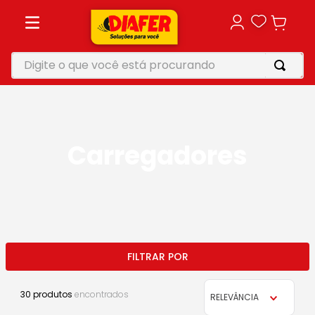
Digite o que você está procurando
TERMOS MAIS BUSCADOS
1
º
motosserra
2
º
vonixx
Carregadores
3
º
parafusadeira
4
º
furadeira
5
º
makita
30
produtos
RELEVÂNCIA