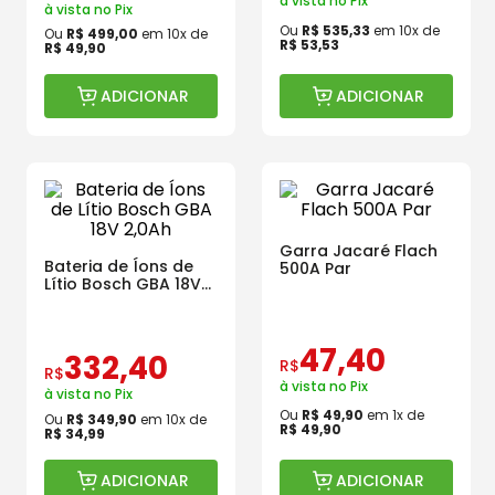
à vista no Pix
à vista no Pix
Ou
R$
535
,
33
em
10
x de
Ou
R$
499
,
00
em
10
x de
R$
53
,
53
R$
49
,
90
ADICIONAR
ADICIONAR
Garra Jacaré Flach
Bateria de Íons de
500A Par
Lítio Bosch GBA 18V
2,0Ah
47
,
40
332
,
40
R$
R$
à vista no Pix
à vista no Pix
Ou
R$
49
,
90
em
1
x de
Ou
R$
349
,
90
em
10
x de
R$
49
,
90
R$
34
,
99
ADICIONAR
ADICIONAR